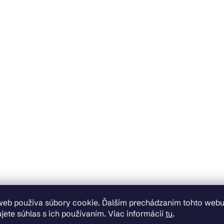
web používa súbory cookie. Ďalším prechádzaním tohto web
jete súhlas s ich používaním. Viac informácií
tu
.