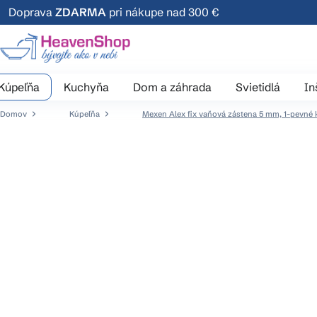
Prejsť
Doprava
ZDARMA
pri nákupe nad 300 €
na
obsah
Kúpeľňa
Kuchyňa
Dom a záhrada
Svietidlá
In
Domov
Kúpeľňa
Mexen Alex fix vaňová zástena 5 mm, 1-pevné k