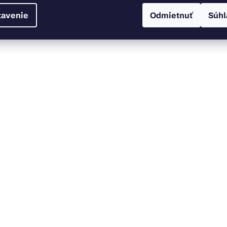
tavenie
Odmietnuť
Súhl