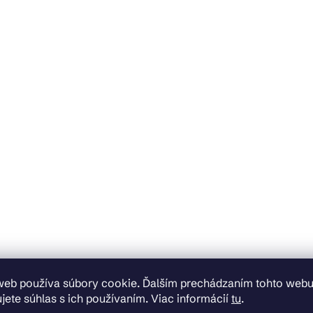
web používa súbory cookie. Ďalším prechádzaním tohto web
jete súhlas s ich používaním. Viac informácií
tu
.