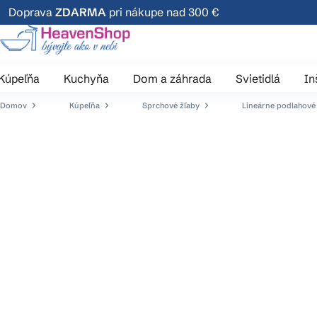
Prejsť
Doprava
ZDARMA
pri nákupe nad 300 €
na
obsah
Kúpeľňa
Kuchyňa
Dom a záhrada
Svietidlá
In
Domov
Kúpeľňa
Sprchové žľaby
Lineárne podlahové