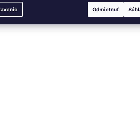
tavenie
Odmietnuť
Súhl