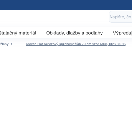
štalačný materiál
Obklady, dlažby a podlahy
Výpreda
 žľaby
Mexen Flat nerezový sprchový žľab 70 cm vzor M08, 1025070-15