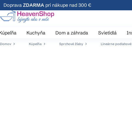
Prejsť
Doprava
ZDARMA
pri nákupe nad 300 €
na
obsah
Kúpeľňa
Kuchyňa
Dom a záhrada
Svietidlá
In
Domov
Kúpeľňa
Sprchové žľaby
Lineárne podlahové