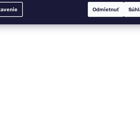
tavenie
Odmietnuť
Súhl