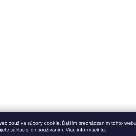
web používa súbory cookie. Ďalším prechádzaním tohto web
jete súhlas s ich používaním. Viac informácií
tu
.