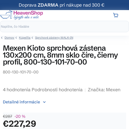
Prejsť
Doprava
ZDARMA
pri nákupe nad 300 €
na
obsah
NÁKUP
KOŠÍK
Domov
Kúpeľňa
Sprchové zásteny WALK-IN
Mexen Kioto sprchová zástena
130x200 cm, 8mm sklo číre, čierny
profil, 800-130-101-70-00
800-130-101-70-00
Priemerné
4 hodnotenia
Podrobnosti hodnotenia
Značka:
Mexen
hodnotenie
Detailné informácie
produktu
je
€287
–20 %
4,3
€227,29
z