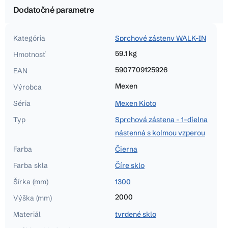
Dodatočné parametre
Kategória
Sprchové zásteny WALK-IN
59.1 kg
Hmotnosť
5907709125926
EAN
Mexen
Výrobca
Séria
Mexen Kioto
Typ
Sprchová zástena - 1-dielna
nástenná s kolmou vzperou
Farba
Čierna
Farba skla
Číre sklo
Šírka (mm)
1300
2000
Výška (mm)
Materiál
tvrdené sklo