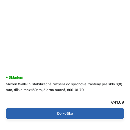
Priemerné
Skladom
hodnotenie
Mexen Walk-In, stabilizačná rozpera do sprchovej zásteny pre sklo 6(8)
produktu
je
mm, dĺžka max.150cm, čierna matná, 800-01-70
4,5
z
5
€41,09
hviezdičiek.
Do košíka