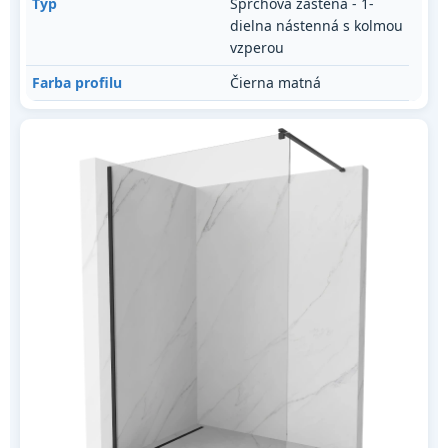
Typ
Sprchová zástena - 1-
dielna nástenná s kolmou
vzperou
Farba profilu
Čierna matná