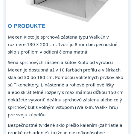
O PRODUKTE
Mexen Kioto je sprchová zástena typu Walk-In v
rozmere 130 × 200 cm. Tvorí ju 8 mm bezpečnostné
sklo s profilom v odtieni čierna matná.
Séria sprchových zástien a kútov Kioto od výrobcu
Mexen je dostupná až v 10 farbách profilu a v šírkach
skla od 30 do 180 cm. Pomocou voliteľných prvkov ako
sú T-konektory, L-nástenné a rohové profilové lišty
alebo skrátiteľné rozpery s maximálnou dĺžkou 150 cm
dokážete vytvoriť ideálnu sprchovú zástenu alebo celý
sprchový kút s voľným vstupom (Walk-In, Walk-Thru)
pre svoju kúpeľňu.
Bezpečnostné tvrdené sklo prešlo kalením (zahriatie a
prudké ochladenie), takže je niekoľkonásobne