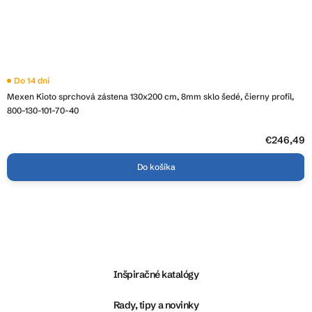
Do 14 dní
Mexen Kioto sprchová zástena 130x200 cm, 8mm sklo šedé, čierny profil,
800-130-101-70-40
€246,49
Do košíka
Z
á
p
ä
Inšpiračné katalógy
t
i
Rady, tipy a novinky