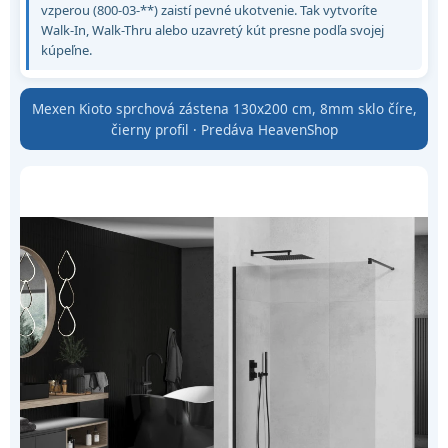
vzperou (800-03-**) zaistí pevné ukotvenie. Tak vytvoríte
Walk-In, Walk-Thru alebo uzavretý kút presne podľa svojej
kúpeľne.
Mexen Kioto sprchová zástena 130x200 cm, 8mm sklo číre,
čierny profil · Predáva HeavenShop