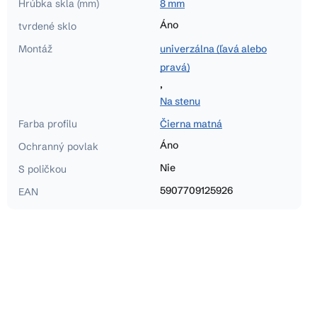
Hrúbka skla (mm)
8 mm
Áno
tvrdené sklo
Montáž
univerzálna (ľavá alebo
pravá)
,
Na stenu
Farba profilu
Čierna matná
Áno
Ochranný povlak
Nie
S poličkou
5907709125926
EAN