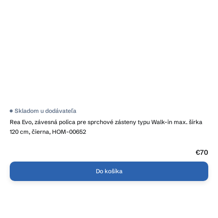
Priemerné
Skladom u dodávateľa
hodnotenie
Rea Evo, závesná polica pre sprchové zásteny typu Walk-in max. šírka
produktu
je
120 cm, čierna, HOM-00652
3,8
z
5
€70
hviezdičiek.
Do košíka