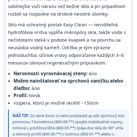
odolnejšie voči nárazu než bežné sklo a pri prípadnom
rozbití sa rozpadne na drobné neostré úlomky.
Sklo má ochranný povlak Easy Clean — neviditeľná
hydrofóbna vrstva vypĺňa mikropóry skla, takže voda s
nečistotami steká v podobe kvapiek a na povrchu sa
neusádza vodný kameň. Údržba je tým výrazne
jednoduchšia; účinok vrstvy odporúčame každých 3–6
mesiacov obnoviť regeneračným prípravkom.
Nerovnosti vyrovnávacej steny:
áno
Možno nainštalovať na sprchovú vaničku alebo
dlažbu:
áno
Profil:
hliník
rozpera, ktorú je možné skrátiť ~150cm
NÁŠ TIP:
Zo série Kioto si viete poskladať aj celý sprchový kút:
pomocou T-konektora (800-09-**) spojíte stabilizačné vzpery,
rohová L-profilová lišta (800-05-**) spája dve sklá do 90° uhla
a stenový profil (800-00-**) s kolmou (800-01-**) alebo L-