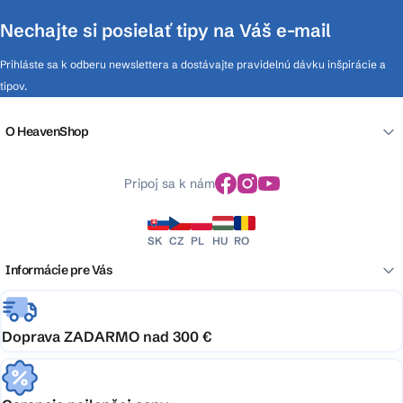
Nechajte si posielať tipy na Váš e-mail
Prihláste sa k odberu newslettera a dostávajte pravidelnú dávku inšpirácie a
tipov.
O HeavenShop
Pripoj sa k nám
SK
CZ
PL
HU
RO
Informácie pre Vás
Doprava ZADARMO nad 300 €