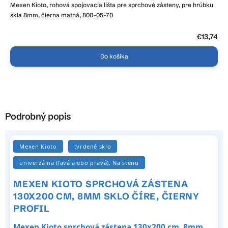
Mexen Kioto, rohová spojovacia lišta pre sprchové zásteny, pre hrúbku
skla 8mm, čierna matná, 800-05-70
€13,74
Do košíka
Podrobný popis
Mexen Kioto
tvrdené sklo
univerzálna (ľavá alebo pravá), Na stenu
MEXEN KIOTO SPRCHOVÁ ZÁSTENA
130X200 CM, 8MM SKLO ČÍRE, ČIERNY
PROFIL
Mexen Kioto sprchová zástena 130x200 cm, 8mm