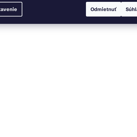
tavenie
Odmietnuť
Súhl