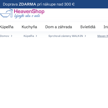
Prejsť
Doprava
ZDARMA
pri nákupe nad 300 €
na
obsah
Kúpeľňa
Kuchyňa
Dom a záhrada
Svietidlá
In
Domov
Kúpeľňa
Sprchové zásteny WALK-IN
Mexen K