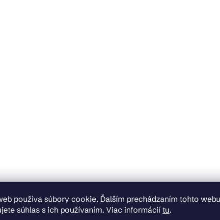
web používa súbory cookie. Ďalším prechádzaním tohto web
jete súhlas s ich používaním. Viac informácií
tu
.