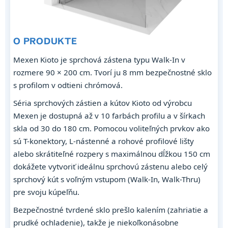
O PRODUKTE
Mexen Kioto je sprchová zástena typu Walk-In v
rozmere 90 × 200 cm. Tvorí ju 8 mm bezpečnostné sklo
s profilom v odtieni chrómová.
Séria sprchových zástien a kútov Kioto od výrobcu
Mexen je dostupná až v 10 farbách profilu a v šírkach
skla od 30 do 180 cm. Pomocou voliteľných prvkov ako
sú T-konektory, L-nástenné a rohové profilové lišty
alebo skrátiteľné rozpery s maximálnou dĺžkou 150 cm
dokážete vytvoriť ideálnu sprchovú zástenu alebo celý
sprchový kút s voľným vstupom (Walk-In, Walk-Thru)
pre svoju kúpeľňu.
Bezpečnostné tvrdené sklo prešlo kalením (zahriatie a
prudké ochladenie), takže je niekoľkonásobne