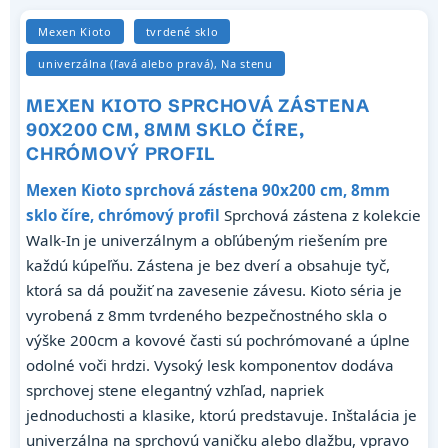
Mexen Kioto
tvrdené sklo
univerzálna (ľavá alebo pravá), Na stenu
MEXEN KIOTO SPRCHOVÁ ZÁSTENA
90X200 CM, 8MM SKLO ČÍRE,
CHRÓMOVÝ PROFIL
Mexen Kioto sprchová zástena 90x200 cm, 8mm
sklo číre, chrómový profil
Sprchová zástena z kolekcie
Walk-In je univerzálnym a obľúbeným riešením pre
každú kúpeľňu. Zástena je bez dverí a obsahuje tyč,
ktorá sa dá použiť na zavesenie závesu. Kioto séria je
vyrobená z 8mm tvrdeného bezpečnostného skla o
výške 200cm a kovové časti sú pochrómované a úplne
odolné voči hrdzi. Vysoký lesk komponentov dodáva
sprchovej stene elegantný vzhľad, napriek
jednoduchosti a klasike, ktorú predstavuje. Inštalácia je
univerzálna na sprchovú vaničku alebo dlažbu, vpravo