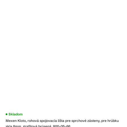
Skladom
Mexen Kioto, rohová spojovacia lišta pre sprchové zásteny, pre hrúbku
skla 8mm, grafitová brúsená, 800-05-66