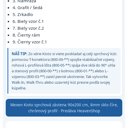
3. Námraza
4. Grafit / šedá
5. Zrkadlo
6. Biely vzor č.1
7. Biely vzor č.2
8. Čierny rám
9. Čierny vzor č.1
NÁŠ TIP:
Zo série Kioto si viete poskladať aj celý sprchový kút:
pomocou T-konektora (800-09-**) spojíte stabilizačné vzpery,
rohová L-profilová lišta (800-05-**) spája dve sklá do 90° uhla
a stenový profil (800-00-**) s kolmou (800-01-**) alebo L-
vzperou (800-03-**) zaistí pevné ukotvenie. Tak vytvoríte
Walk-In, Walk-Thru alebo uzavretý kút presne podľa svojej
kúpeľne.
Mexen Kioto sprchová zástena 90x200 cm, 8mm sklo číre,
chrómový profil · Predáva HeavenShop