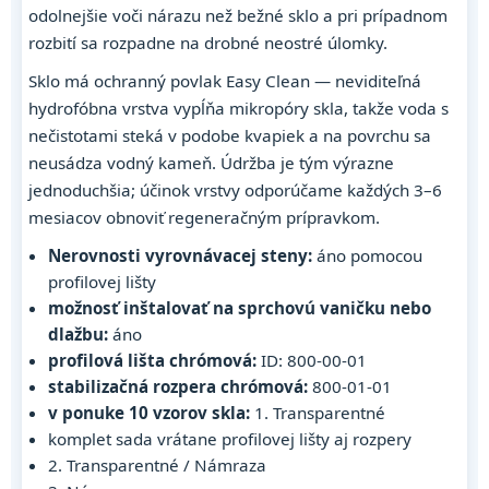
odolnejšie voči nárazu než bežné sklo a pri prípadnom
rozbití sa rozpadne na drobné neostré úlomky.
Sklo má ochranný povlak Easy Clean — neviditeľná
hydrofóbna vrstva vypĺňa mikropóry skla, takže voda s
nečistotami steká v podobe kvapiek a na povrchu sa
neusádza vodný kameň. Údržba je tým výrazne
jednoduchšia; účinok vrstvy odporúčame každých 3–6
mesiacov obnoviť regeneračným prípravkom.
Nerovnosti vyrovnávacej steny:
áno pomocou
profilovej lišty
možnosť inštalovať na sprchovú vaničku nebo
dlažbu:
áno
profilová lišta chrómová:
ID: 800-00-01
stabilizačná rozpera chrómová:
800-01-01
v ponuke 10 vzorov skla:
1. Transparentné
komplet sada vrátane profilovej lišty aj rozpery
2. Transparentné / Námraza