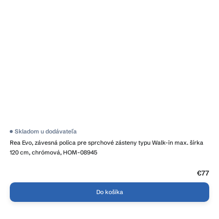
Skladom u dodávateľa
Rea Evo, závesná polica pre sprchové zásteny typu Walk-in max. šírka
120 cm, chrómová, HOM-08945
€77
Do košíka