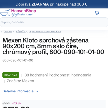
Prejsť
Doprava
ZDARMA
pri nákupe nad 300 €
na
obsah
NÁKUP
KOŠÍK
Domov
Kúpeľňa
Sprchové zásteny WALK-IN
Mexen Kioto sprchová zástena
90x200 cm, 8mm sklo číre,
chrómový profil, 800-090-101-01-00
800-090-101-01-00
Priemerné
38 hodnotení
Podrobnosti hodnotenia
Novinka
hodnotenie
Značka:
Mexen
produktu
Detailné informácie
je
4,1
€221
–20 %
z