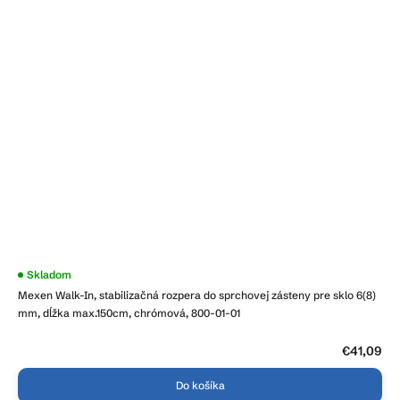
Priemerné
Skladom
hodnotenie
Mexen Walk-In, stabilizačná rozpera do sprchovej zásteny pre sklo 6(8)
produktu
je
mm, dĺžka max.150cm, chrómová, 800-01-01
3,6
z
5
€41,09
hviezdičiek.
Do košíka