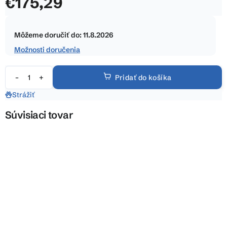
€175,29
5
hviezdičiek.
Jednotková
cena:
Môžeme doručiť do:
11.8.2026
Možnosti doručenia
Pridať do košíka
Strážiť
Súvisiaci tovar