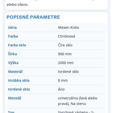
alebo vľavo.
POPISNÉ PARAMETRE
Séria
Mexen Kioto
Farba
Chrómová
Farba skla
Číre sklo
Šírka
900 mm
Výška
2000 mm
Materiál
tvrdené sklo
Hrúbka skla
8 mm
tvrdené sklo
Áno
Montáž
univerzálna (ľavá alebo
pravá), Na stenu
Typ
Sprchová zástena - 1-