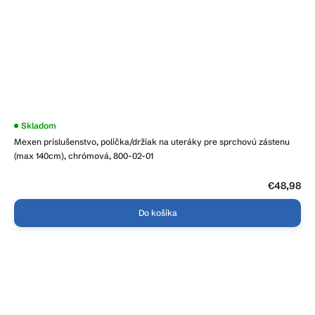
Priemerné
Skladom
hodnotenie
Mexen príslušenstvo, polička/držiak na uteráky pre sprchovú zástenu
produktu
je
(max 140cm), chrómová, 800-02-01
3,9
z
5
€48,98
hviezdičiek.
Do košíka