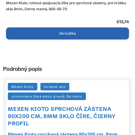
Mexen Kioto, rohová spojovacia lišta pre sprchové zásteny, pre hrúbku
skla 8mm, čierna matná, 800-05-70
€13,74
Do košíka
Podrobný popis
Mexen Kioto
tvrdené sklo
univerzálna (ľavá alebo pravá), Na stenu
MEXEN KIOTO SPRCHOVÁ ZÁSTENA
90X200 CM, 8MM SKLO ČÍRE, ČIERNY
PROFIL
Mexen Kioto sprchová zástena 90x200 cm, 8mm