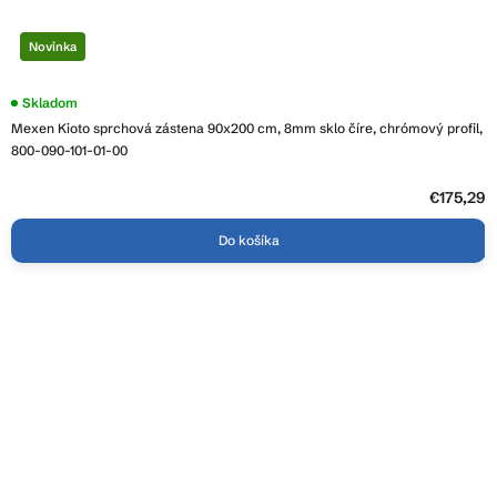
Novinka
Priemerné
Skladom
hodnotenie
Mexen Kioto sprchová zástena 90x200 cm, 8mm sklo číre, chrómový profil,
produktu
je
800-090-101-01-00
4,1
z
5
€175,29
hviezdičiek.
Do košíka