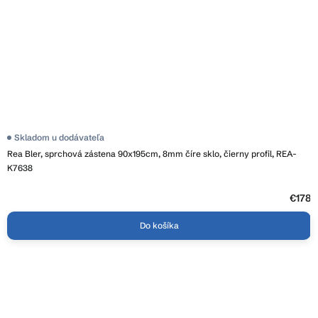
Skladom u dodávateľa
Rea Bler, sprchová zástena 90x195cm, 8mm číre sklo, čierny profil, REA-
K7638
€178
Do košíka
Z
á
p