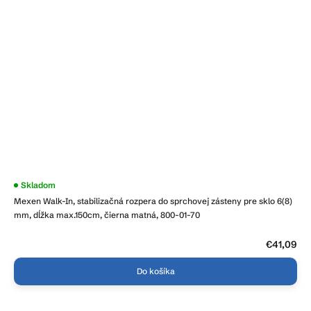
Priemerné
Skladom
hodnotenie
Mexen Walk-In, stabilizačná rozpera do sprchovej zásteny pre sklo 6(8)
produktu
je
mm, dĺžka max.150cm, čierna matná, 800-01-70
4,5
z
5
€41,09
hviezdičiek.
Do košíka