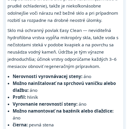
prudké ochladenie), takže je niekoľkonásobne
odolnejšie voči nárazu než bežné sklo a pri prípadnom
rozbití sa rozpadne na drobné neostré úlomky.
Sklo má ochranný povlak Easy Clean — neviditeľná
hydrofóbna vrstva vypĺňa mikropóry skla, takže voda s
nečistotami steká v podobe kvapiek a na povrchu sa
neusádza vodný kameň. Údržba je tým výrazne
jednoduchšia; účinok vrstvy odporúčame každých 3–6
mesiacov obnoviť regeneračným prípravkom.
Nerovnosti vyrovnávacej steny:
áno
Možno nainštalovať na sprchovú vaničku alebo
dlažbu:
áno
Profil:
hliník
Vyrovnanie nerovností steny:
áno
Možno namontovať na bazénik alebo dlaždice:
áno
čierna:
pevná stena