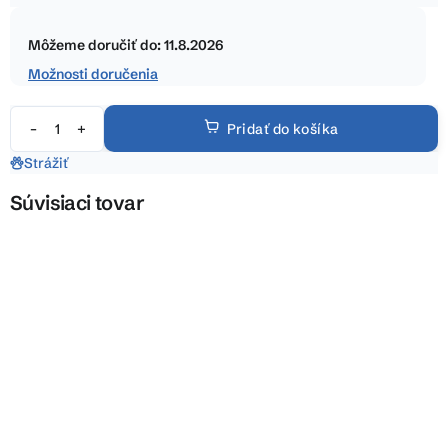
5
Jednotková
hviezdičiek.
cena:
Môžeme doručiť do:
11.8.2026
Možnosti doručenia
Pridať do košíka
Strážiť
Súvisiaci tovar