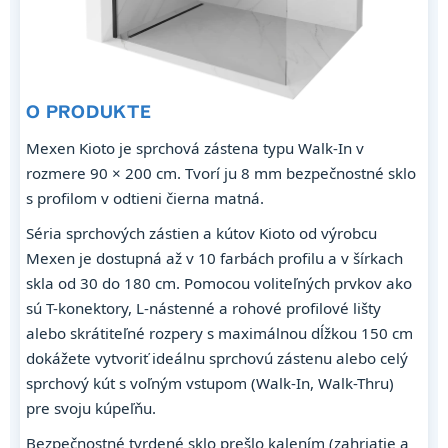
O PRODUKTE
Mexen Kioto je sprchová zástena typu Walk-In v
rozmere 90 × 200 cm. Tvorí ju 8 mm bezpečnostné sklo
s profilom v odtieni čierna matná.
Séria sprchových zástien a kútov Kioto od výrobcu
Mexen je dostupná až v 10 farbách profilu a v šírkach
skla od 30 do 180 cm. Pomocou voliteľných prvkov ako
sú T-konektory, L-nástenné a rohové profilové lišty
alebo skrátiteľné rozpery s maximálnou dĺžkou 150 cm
dokážete vytvoriť ideálnu sprchovú zástenu alebo celý
sprchový kút s voľným vstupom (Walk-In, Walk-Thru)
pre svoju kúpeľňu.
Bezpečnostné tvrdené sklo prešlo kalením (zahriatie a