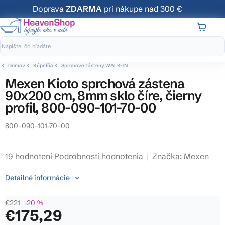
Prejsť
Doprava
ZDARMA
pri nákupe nad 300 €
na
obsah
NÁKUP
KOŠÍK
Domov
Kúpeľňa
Sprchové zásteny WALK-IN
Mexen Kioto sprchová zástena
90x200 cm, 8mm sklo číre, čierny
profil, 800-090-101-70-00
800-090-101-70-00
Priemerné
19 hodnotení
Podrobnosti hodnotenia
Značka:
Mexen
hodnotenie
Detailné informácie
produktu
je
€221
–20 %
3,8
€175,29
z