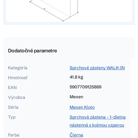
Dodatočné parametre
Kategória
Sprchové zásteny WALK-IN
41.8 kg
Hmotnosť
5907709125889
EAN
Mexen
Výrobca
Séria
Mexen Kioto
Typ
Sprchová zástena - 1-dielna
nástenná s kolmou vzperou
Farba
Čierna