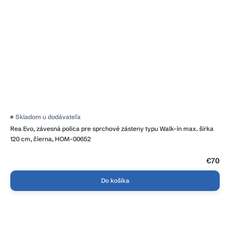
Priemerné
Skladom u dodávateľa
hodnotenie
Rea Evo, závesná polica pre sprchové zásteny typu Walk-in max. šírka
produktu
je
120 cm, čierna, HOM-00652
3,8
z
5
€70
hviezdičiek.
Do košíka