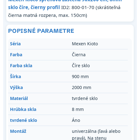
sklo číre, čierny profil
ID2: 800-01-70 (skrátiteľná
čierna matná rozpera, max. 150cm)
POPISNÉ PARAMETRE
Séria
Mexen Kioto
Farba
Čierna
Farba skla
Číre sklo
Šírka
900 mm
Výška
2000 mm
Materiál
tvrdené sklo
Hrúbka skla
8 mm
tvrdené sklo
Áno
Montáž
univerzálna (ľavá alebo
pravá), Na stenu