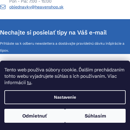
Pon - Pia: 7:00 - 15:00
objednavky@heavenshop.sk
Nechajte si posielať tipy na Váš e-mail
Prihláste sa k odberu newslettera a dostávajte pravidelnú dávku inšpirácie a
tipov.
O HeavenShop
Tento web používa súbory cookie. Ďalším prechádzaním
tohto webu vyjadrujete súhlas s ich používaním. Viac
Pripoj sa k nám
informácií
tu
.
Nastavenie
SK
CZ
PL
HU
RO
Informácie pre Vás
Odmietnuť
Súhlasím