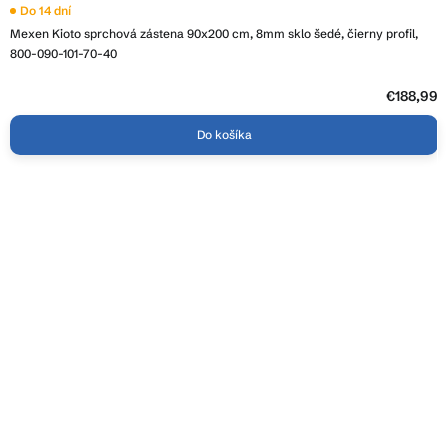
Do 14 dní
Mexen Kioto sprchová zástena 90x200 cm, 8mm sklo šedé, čierny profil,
800-090-101-70-40
€188,99
Do košíka