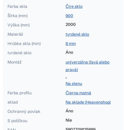
Farba skla
Číre sklo
Šírka (mm)
900
2000
Výška (mm)
Materiál
tvrdené sklo
Hrúbka skla (mm)
8 mm
Áno
tvrdené sklo
Montáž
univerzálna (ľavá alebo
pravá)
,
Na stenu
Farba profilu
Čierna matná
sklad
Na sklade (Heavenshop)
Áno
Ochranný povlak
Nie
S poličkou
5907709125889