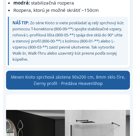
modrá:
stabilizačná rozpera
Rozpera, ktorú je možné skrátiť ~150cm
NÁŠ TIP:
Zo série Kioto si viete poskladať aj celý sprchový kút:
pomocou T-konektora (800-09-**) spojíte stabilizačné vzpery,
rohová L-profilová lišta (800-05-**) spája dve sklá do 90° uhla
a stenový profil (800-00-**) s kolmou (800-01-**) alebo L-
vzperou (800-03-**) zaistí pevné ukotvenie. Tak vytvoríte
Walk-In, Walk-Thru alebo uzavretý kút presne podľa svojej
kúpeľne.
Mexen Kioto sprchová zástena 90x200 cm, 8mm sklo číre,
čierny profil · Predáva HeavenShop