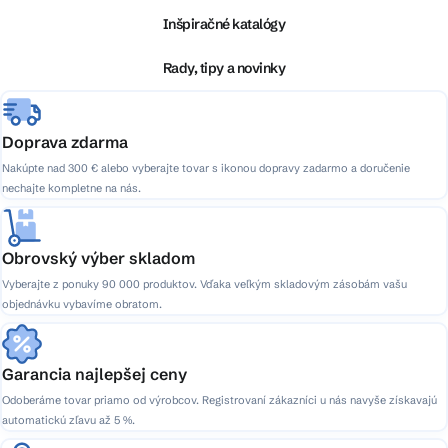
ä
Inšpiračné katalógy
t
i
Rady, tipy a novinky
e
Doprava zdarma
Nakúpte nad 300 € alebo vyberajte tovar s ikonou dopravy zadarmo a doručenie
nechajte kompletne na nás.
Obrovský výber skladom
Vyberajte z ponuky 90 000 produktov. Vďaka veľkým skladovým zásobám vašu
objednávku vybavíme obratom.
Garancia najlepšej ceny
Odoberáme tovar priamo od výrobcov. Registrovaní zákazníci u nás navyše získavajú
automatickú zľavu až 5 %.