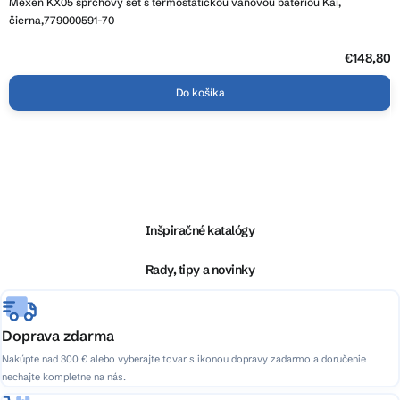
Mexen KX05 sprchový set s termostatickou vaňovou batériou Kai,
čierna,779000591-70
€148,80
Do košíka
Z
á
p
ä
Inšpiračné katalógy
t
i
Rady, tipy a novinky
e
Doprava zdarma
Nakúpte nad 300 € alebo vyberajte tovar s ikonou dopravy zadarmo a doručenie
nechajte kompletne na nás.