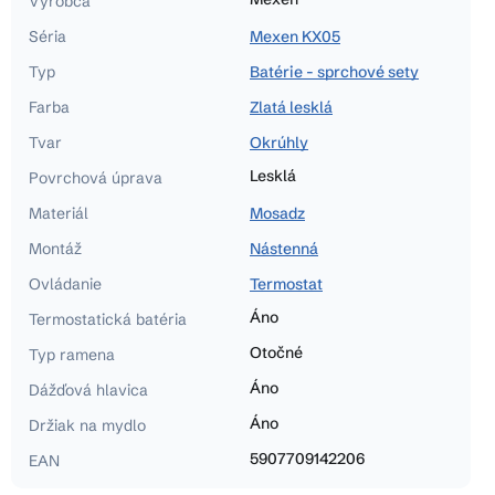
Výrobca
Séria
Mexen KX05
Typ
Batérie - sprchové sety
Farba
Zlatá lesklá
Tvar
Okrúhly
Lesklá
Povrchová úprava
Materiál
Mosadz
Montáž
Nástenná
Ovládanie
Termostat
Áno
Termostatická batéria
Otočné
Typ ramena
Áno
Dážďová hlavica
Áno
Držiak na mydlo
5907709142206
EAN