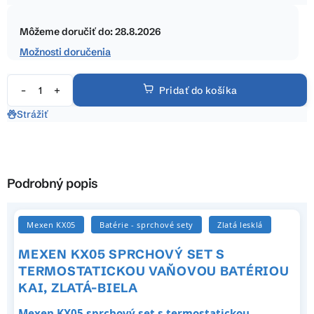
5
Jednotková
hviezdičiek.
cena:
Môžeme doručiť do:
28.8.2026
Možnosti doručenia
Pridať do košíka
Strážiť
Podrobný popis
Mexen KX05
Batérie - sprchové sety
Zlatá lesklá
MEXEN KX05 SPRCHOVÝ SET S
TERMOSTATICKOU VAŇOVOU BATÉRIOU
KAI, ZLATÁ-BIELA
Mexen KX05 sprchový set s termostatickou