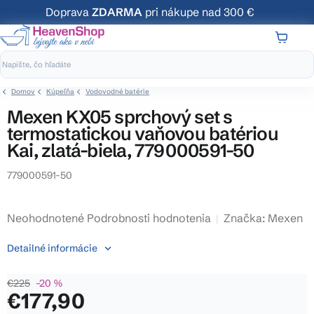
Prejsť
Doprava
ZDARMA
pri nákupe nad 300 €
na
obsah
NÁKUP
KOŠÍK
Domov
Kúpeľňa
Vodovodné batérie
Mexen KX05 sprchový set s
termostatickou vaňovou batériou
Kai, zlatá-biela, 779000591-50
779000591-50
Priemerné
Neohodnotené
Podrobnosti hodnotenia
Značka:
Mexen
hodnotenie
Detailné informácie
produktu
je
€225
–20 %
0,0
€177,90
z