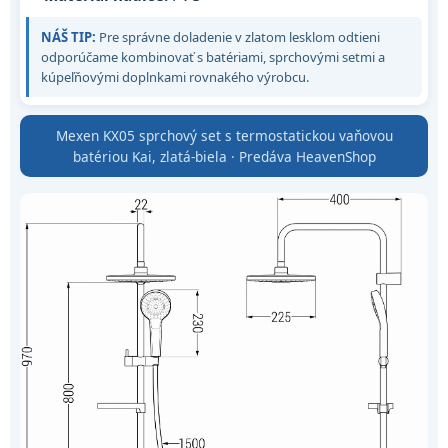
NÁŠ TIP:
Pre správne doladenie v zlatom lesklom odtieni
odporúčame kombinovať s batériami, sprchovými setmi a
kúpeľňovými doplnkami rovnakého výrobcu.
Mexen KX05 sprchový set s termostatickou vaňovou
batériou Kai, zlatá-biela · Predáva HeavenShop