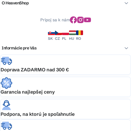
O HeavenShop
Pripoj sa k nám
SK
CZ
PL
HU
RO
Informácie pre Vás
Doprava ZADARMO nad 300 €
Garancia najlepšej ceny
Podpora, na ktorú je spoľahnutie