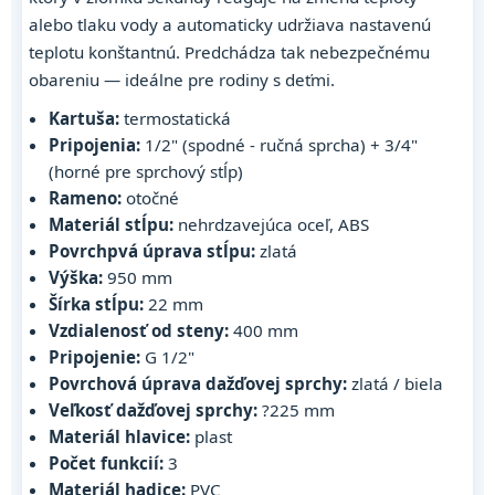
alebo tlaku vody a automaticky udržiava nastavenú
teplotu konštantnú. Predchádza tak nebezpečnému
obareniu — ideálne pre rodiny s deťmi.
Kartuša:
termostatická
Pripojenia:
1/2" (spodné - ručná sprcha) + 3/4"
(horné pre sprchový stĺp)
Rameno:
otočné
Materiál stĺpu:
nehrdzavejúca oceľ, ABS
Povrchpvá úprava stĺpu:
zlatá
Výška:
950 mm
Šírka stĺpu:
22 mm
Vzdialenosť od steny:
400 mm
Pripojenie:
G 1/2"
Povrchová úprava dažďovej sprchy:
zlatá / biela
Veľkosť dažďovej sprchy:
?225 mm
Materiál hlavice:
plast
Počet funkcií:
3
Materiál hadice:
PVC