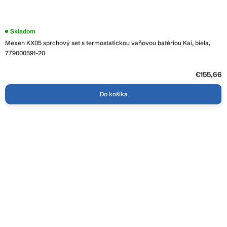
Priemerné
Skladom
hodnotenie
Mexen KX05 sprchový set s termostatickou vaňovou batériou Kai, biela,
produktu
je
779000591-20
3,0
z
5
€155,66
hviezdičiek.
Do košíka