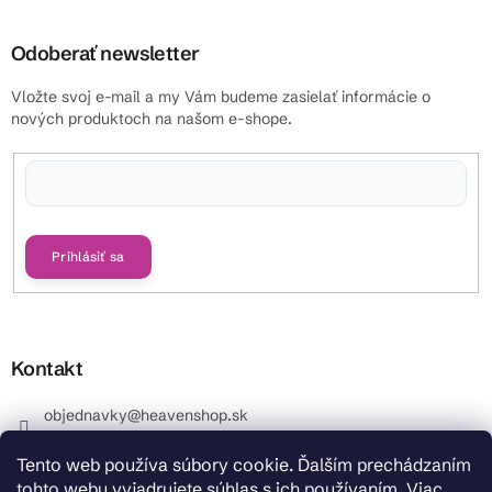
Odoberať newsletter
Vložte svoj e-mail a my Vám budeme zasielať informácie o
nových produktoch na našom e-shope.
Vložením e-mailu súhlasíte s
podmienkami ochrany osobných údajov
Prihlásiť sa
Kontakt
objednavky
@
heavenshop.sk
+421 914 399 399
Tento web používa súbory cookie. Ďalším prechádzaním
_Info objednávky : +421 914 399 399 Pracovné dni od
tohto webu vyjadrujete súhlas s ich používaním. Viac