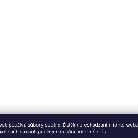
web používa súbory cookie. Ďalším prechádzaním tohto web
jete súhlas s ich používaním. Viac informácií
tu
.