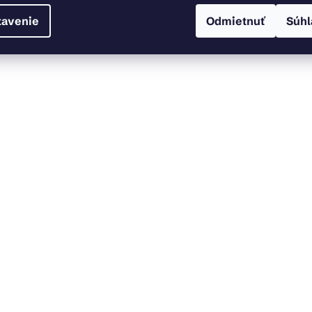
tavenie
Odmietnuť
Súhl