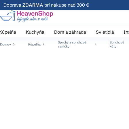
Prejsť
Doprava
ZDARMA
pri nákupe nad 300 €
na
obsah
Kúpeľňa
Kuchyňa
Dom a záhrada
Svietidlá
In
Sprchy a sprchové
Sprchové
Domov
Kúpeľňa
vaničky
kúty