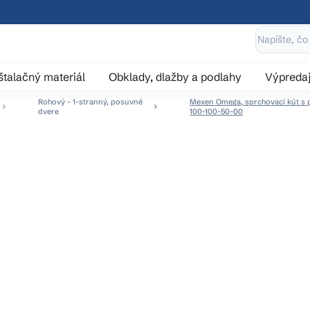
štalačný materiál
Obklady, dlažby a podlahy
Výpreda
Rohový - 1-stranný, posuvné
Mexen Omega, sprchovací kút s po
dvere
100-100-50-00