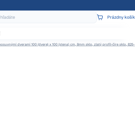
Prázdny košík
NÁKUPNÝ
KOŠÍK
j
suvnými dverami 100 (dvere) x 100 (stena) cm, 8mm sklo, zlatý profil-číre sklo, 825-