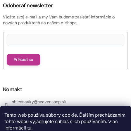
Odoberať newsletter
Vložte svoj e-mail a my Vám budeme zasielať informácie o
nových produktoch na našom e-shope.
Vložením e-mailu súhlasíte s
podmienkami ochrany osobných údajov
Prihlásiť sa
Kontakt
objednavky
@
heavenshop.sk
+421 914 399 399
Tento web používa súbory cookie. Ďalším prechádzaním
_Info objednávky : +421 914 399 399 Pracovné dni od
tohto webu vyjadrujete súhlas s ich používaním. Viac
8.00 hod. do 12.00 . REKLAMÁCIE : +421 914 399 399
informácií
tu
.
HeavenShop.sk