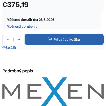
€375,19
z
5
Jednotková
hviezdičiek.
cena:
Môžeme doručiť do:
28.8.2026
Možnosti doručenia
Pridať do košíka
Strážiť
Podrobný popis