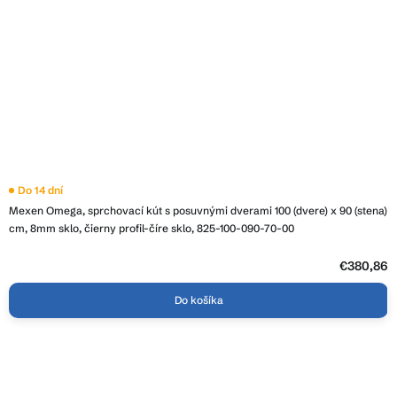
Priemerné
Do 14 dní
hodnotenie
Mexen Omega, sprchovací kút s posuvnými dverami 100 (dvere) x 90 (stena)
produktu
je
cm, 8mm sklo, čierny profil-číre sklo, 825-100-090-70-00
4,3
z
5
€380,86
hviezdičiek.
Do košíka