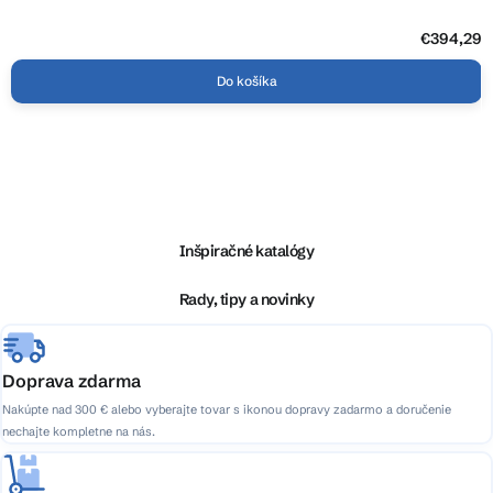
€394,29
Do košíka
Z
á
p
ä
Inšpiračné katalógy
t
i
Rady, tipy a novinky
e
Doprava zdarma
Nakúpte nad 300 € alebo vyberajte tovar s ikonou dopravy zadarmo a doručenie
nechajte kompletne na nás.