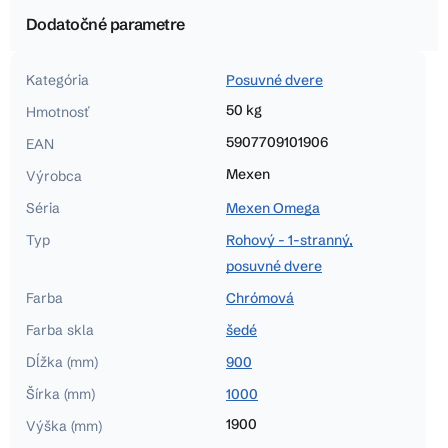
Dodatočné parametre
Kategória
Posuvné dvere
50 kg
Hmotnosť
5907709101906
EAN
Mexen
Výrobca
Séria
Mexen Omega
Typ
Rohový - 1-stranný,
posuvné dvere
Farba
Chrómová
Farba skla
šedé
Dĺžka (mm)
900
Šírka (mm)
1000
1900
Výška (mm)