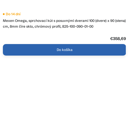
Priemerné
Do 14 dní
hodnotenie
Mexen Omega, sprchovací kút s posuvnými dverami 100 (dvere) x 90 (stena)
produktu
je
cm, 8mm číre sklo, chrómový profil, 825-100-090-01-00
4,5
z
5
€358,69
hviezdičiek.
Do košíka