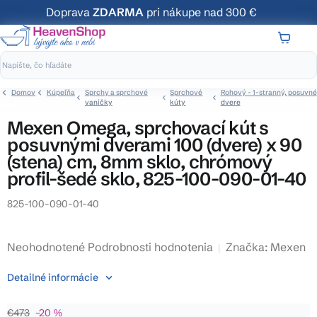
Prejsť
Doprava
ZDARMA
pri nákupe nad 300 €
na
obsah
NÁKUP
KOŠÍK
Domov
Kúpeľňa
Sprchy a sprchové
Sprchové
Rohový - 1-stranný, posuvné
vaničky
kúty
dvere
Mexen Omega, sprchovací kút s
posuvnými dverami 100 (dvere) x 90
(stena) cm, 8mm sklo, chrómový
profil-šedé sklo, 825-100-090-01-40
825-100-090-01-40
Priemerné
Neohodnotené
Podrobnosti hodnotenia
Značka:
Mexen
hodnotenie
Detailné informácie
produktu
je
€473
–20 %
0,0