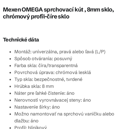
Mexen OMEGA sprchovací kút , 8mm sklo,
chrómový profil-číre sklo
Technické dáta
Montáž: univerzálna, pravá alebo ľavá (L/P)
Spôsob otvárania: posuvný
Farba skla: číra/transparentná
Povrchová úprava: chrómová lesklá
Typ skla: bezpečnostné, tvrdené
Hrúbka skla: 8 mm
Náter pre ľahké čistenie: áno
Nerovnosti vyrovnávacej steny: áno
Nastavenie šírky: áno
Možno namontovať na sprchovú vaničku alebo
dlažbu: áno
Profil: hliníkový