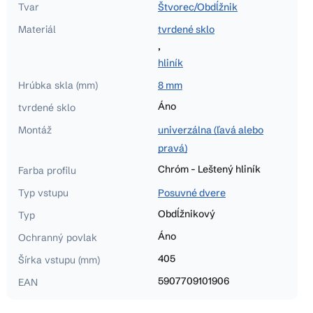
Tvar
Štvorec/Obdĺžnik
Materiál
tvrdené sklo
,
hliník
Hrúbka skla (mm)
8 mm
Áno
tvrdené sklo
Montáž
univerzálna (ľavá alebo
pravá)
Chróm - Leštený hliník
Farba profilu
Typ vstupu
Posuvné dvere
Obdĺžnikový
Typ
Áno
Ochranný povlak
405
Šírka vstupu (mm)
5907709101906
EAN