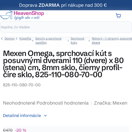
Prejsť
Doprava
ZDARMA
pri nákupe nad 300 €
na
obsah
NÁKUP
KOŠÍK
Domov
Kúpeľňa
Sprchy a sprchové
Sprchové
Rohový - 1-stranný, posuvné
vaničky
kúty
dvere
Mexen Omega, sprchovací kút s
posuvnými dverami 110 (dvere) x 80
(stena) cm, 8mm sklo, čierny profil-
číre sklo, 825-110-080-70-00
825-110-080-70-00
Priemerné
Neohodnotené
Podrobnosti hodnotenia
Značka:
Mexen
hodnotenie
Detailné informácie
produktu
je
€470
–20 %
0,0