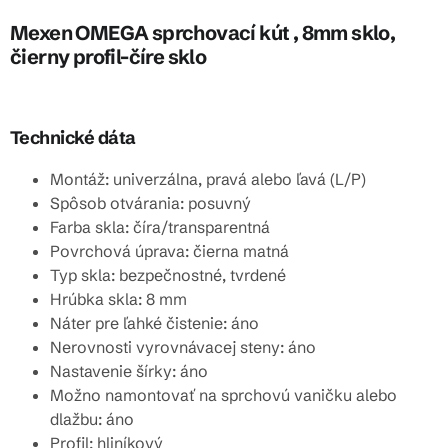
Mexen OMEGA sprchovací kút , 8mm sklo,
čierny profil-číre sklo
Technické dáta
Montáž: univerzálna, pravá alebo ľavá (L/P)
Spôsob otvárania: posuvný
Farba skla: číra/transparentná
Povrchová úprava: čierna matná
Typ skla: bezpečnostné, tvrdené
Hrúbka skla: 8 mm
Náter pre ľahké čistenie: áno
Nerovnosti vyrovnávacej steny: áno
Nastavenie šírky: áno
Možno namontovať na sprchovú vaničku alebo
dlažbu: áno
Profil: hliníkový