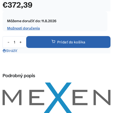
€372,39
z
5
Jednotková
hviezdičiek.
cena:
Môžeme doručiť do:
11.8.2026
Možnosti doručenia
Pridať do košíka
Strážiť
Podrobný popis