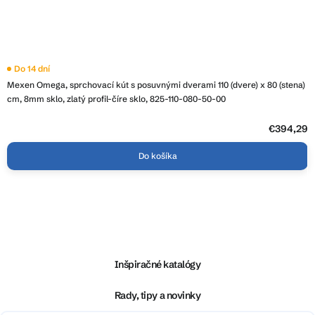
Do 14 dní
Mexen Omega, sprchovací kút s posuvnými dverami 110 (dvere) x 80 (stena)
cm, 8mm sklo, zlatý profil-číre sklo, 825-110-080-50-00
€394,29
Do košíka
Z
á
p
ä
Inšpiračné katalógy
t
i
Rady, tipy a novinky
e