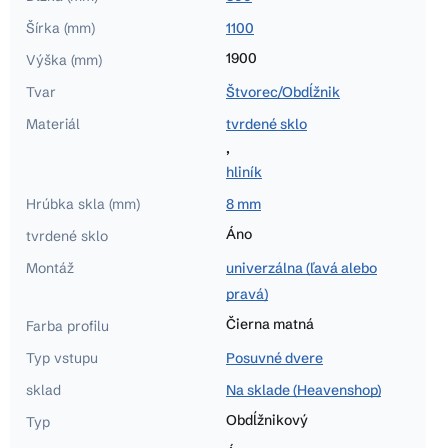
Šírka (mm)
1100
1900
Výška (mm)
Tvar
Štvorec/Obdĺžnik
Materiál
tvrdené sklo
,
hliník
Hrúbka skla (mm)
8 mm
Áno
tvrdené sklo
Montáž
univerzálna (ľavá alebo
pravá)
Čierna matná
Farba profilu
Typ vstupu
Posuvné dvere
sklad
Na sklade (Heavenshop)
Obdĺžnikový
Typ