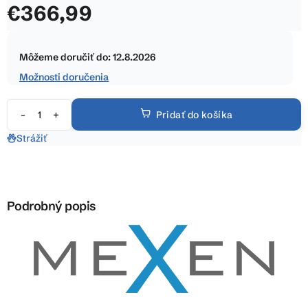
€366,99
z
5
Jednotková
hviezdičiek.
cena:
Môžeme doručiť do:
12.8.2026
Možnosti doručenia
Pridať do košíka
Strážiť
Podrobný popis