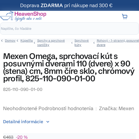
Prejsť
Doprava
ZDARMA
pri nákupe nad 300 €
na
obsah
NÁKUP
KOŠÍK
Domov
Kúpeľňa
Sprchy a sprchové
Sprchové
Rohový - 1-stranný, posuvné
vaničky
kúty
dvere
Mexen Omega, sprchovací kút s
posuvnými dverami 110 (dvere) x 90
(stena) cm, 8mm číre sklo, chrómový
profil, 825-110-090-01-00
825-110-090-01-00
Priemerné
Neohodnotené
Podrobnosti hodnotenia
Značka:
Mexen
hodnotenie
Detailné informácie
produktu
je
€463
–20 %
0,0