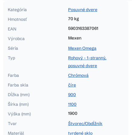
Kategória
Posuvné dvere
70 kg
Hmotnosť
5903163387061
EAN
Mexen
Výrobca
Séria
Mexen Omega
Typ
Rohový - 1-stranný,
posuvné dvere
Farba
Chrómová
Farba skla
číre
Dĺžka (mm)
900
Šírka (mm)
1100
1900
Výška (mm)
Tvar
Štvorec/Obdĺžnik
Materiál
tvrdené sklo