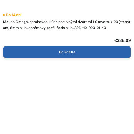
Do 14 dní
Mexen Omega, sprchovací kút s posuvnými dverami 110 (dvere) x 90 (stena)
cm, 8mm sklo, chrómový profil-šedé sklo, 825-110-090-01-40
€386,09
Do košíka