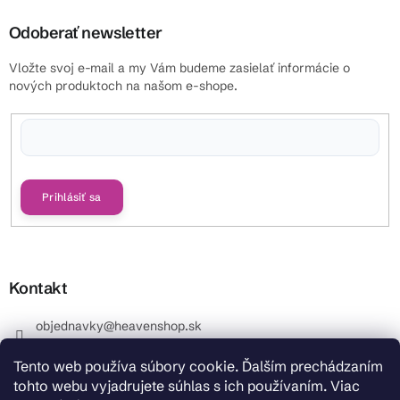
Odoberať newsletter
Vložte svoj e-mail a my Vám budeme zasielať informácie o
nových produktoch na našom e-shope.
Vložením e-mailu súhlasíte s
podmienkami ochrany osobných údajov
Prihlásiť sa
Kontakt
objednavky
@
heavenshop.sk
+421 914 399 399
Tento web používa súbory cookie. Ďalším prechádzaním
_Info objednávky : +421 914 399 399 Pracovné dni od
tohto webu vyjadrujete súhlas s ich používaním. Viac
8.00 hod. do 12.00 . REKLAMÁCIE : +421 914 399 399