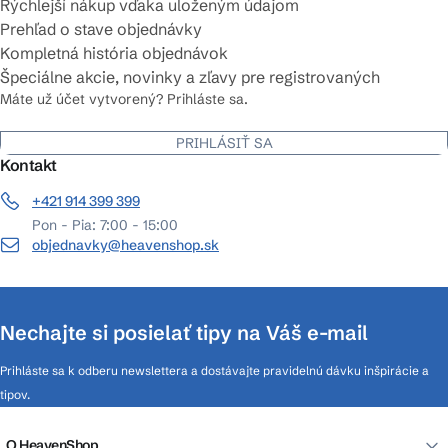
Rýchlejší nákup vďaka uloženým údajom
Prehľad o stave objednávky
Kompletná história objednávok
Špeciálne akcie, novinky a zľavy pre registrovaných
Máte už účet vytvorený? Prihláste sa.
PRIHLÁSIŤ SA
Kontakt
+421 914 399 399
Pon - Pia: 7:00 - 15:00
objednavky@heavenshop.sk
Nechajte si posielať tipy na Váš e-mail
Prihláste sa k odberu newslettera a dostávajte pravidelnú dávku inšpirácie a
tipov.
O HeavenShop