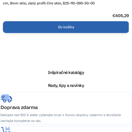
cm, 8mm sklo, zlatý profil-číre sklo, 825-110-090-50-00
€405,29
Do košíka
Z
á
p
ä
Inšpiračné katalógy
t
i
Rady, tipy a novinky
e
Doprava zdarma
Nakúpte nad 300 € alebo vyberajte tovar s ikonou dopravy zadarmo a doručenie
nechajte kompletne na nás.