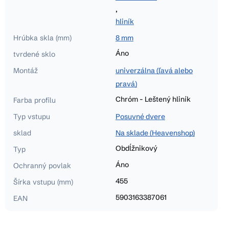
,
hliník
Hrúbka skla (mm)
8 mm
Áno
tvrdené sklo
Montáž
univerzálna (ľavá alebo
pravá)
Chróm - Leštený hliník
Farba profilu
Typ vstupu
Posuvné dvere
sklad
Na sklade (Heavenshop)
Obdĺžnikový
Typ
Áno
Ochranný povlak
455
Šírka vstupu (mm)
5903163387061
EAN