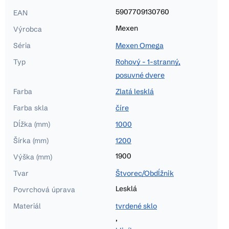
5907709130760
EAN
Mexen
Výrobca
Séria
Mexen Omega
Typ
Rohový - 1-stranný,
posuvné dvere
Farba
Zlatá lesklá
Farba skla
číre
Dĺžka (mm)
1000
Šírka (mm)
1200
1900
Výška (mm)
Tvar
Štvorec/Obdĺžnik
Lesklá
Povrchová úprava
Materiál
tvrdené sklo
,