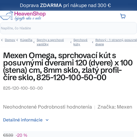
Prejsť
Doprava
ZDARMA
pri nákupe nad 300 €
na
obsah
NÁKUP
KOŠÍK
Domov
Kúpeľňa
Sprchy a sprchové
Sprchové
Rohový - 1-stranný, posuvné
vaničky
kúty
dvere
Mexen Omega, sprchovací kút s
posuvnými dverami 120 (dvere) x 100
(stena) cm, 8mm sklo, zlatý profil-
číre sklo, 825-120-100-50-00
825-120-100-50-00
Priemerné
Neohodnotené
Podrobnosti hodnotenia
Značka:
Mexen
hodnotenie
Detailné informácie
produktu
je
€539
–20 %
0,0