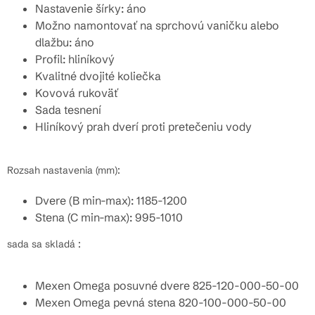
Nastavenie šírky: áno
Možno namontovať na sprchovú vaničku alebo
dlažbu: áno
Profil: hliníkový
Kvalitné dvojité koliečka
Kovová rukoväť
Sada tesnení
Hliníkový prah dverí proti pretečeniu vody
Rozsah nastavenia (mm):
Dvere (B min-max): 1185-1200
Stena (C min-max): 995-1010
sada sa skladá :
Mexen Omega posuvné dvere 825-120-000-50-00
Mexen Omega pevná stena 820-100-000-50-00