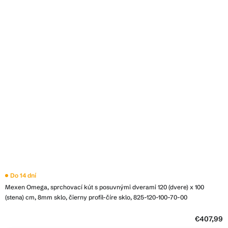
Do 14 dní
Mexen Omega, sprchovací kút s posuvnými dverami 120 (dvere) x 100
(stena) cm, 8mm sklo, čierny profil-číre sklo, 825-120-100-70-00
€407,99