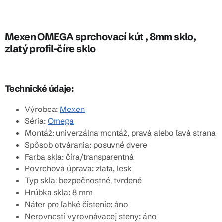
Mexen OMEGA sprchovací kút , 8mm sklo,
zlatý profil-číre sklo
Technické údaje:
Výrobca:
Mexen
Séria:
Omega
Montáž: univerzálna montáž, pravá alebo ľavá strana
Spôsob otvárania: posuvné dvere
Farba skla: číra/transparentná
Povrchová úprava: zlatá, lesk
Typ skla: bezpečnostné, tvrdené
Hrúbka skla: 8 mm
Náter pre ľahké čistenie: áno
Nerovnosti vyrovnávacej steny: áno