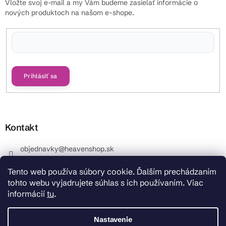
Vložte svoj e-mail a my Vám budeme zasielať informácie o
nových produktoch na našom e-shope.
Vložením e-mailu súhlasíte s
podmienkami ochrany osobných údajov
Prihlásiť sa
Kontakt
objednavky
@
heavenshop.sk
+421 914 399 399
Tento web používa súbory cookie. Ďalším prechádzaním
_Info objednávky : +421 914 399 399 Pracovné dni od
tohto webu vyjadrujete súhlas s ich používaním. Viac
8.00 hod. do 12.00 . REKLAMÁCIE : +421 914 399 399
informácií
tu
.
HeavenShop.sk
HeavenShop.sk
Nastavenie