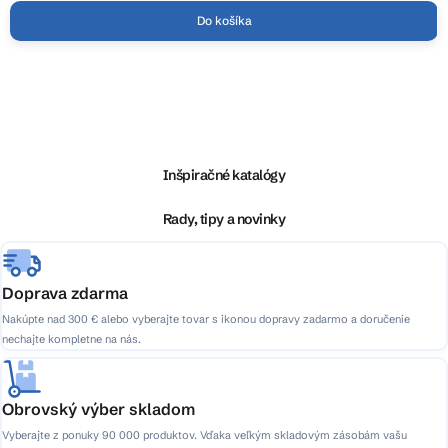
Do košíka
Z
á
p
ä
Inšpiračné katalógy
t
i
Rady, tipy a novinky
e
Doprava zdarma
Nakúpte nad 300 € alebo vyberajte tovar s ikonou dopravy zadarmo a doručenie
nechajte kompletne na nás.
Obrovský výber skladom
Vyberajte z ponuky 90 000 produktov. Vďaka veľkým skladovým zásobám vašu