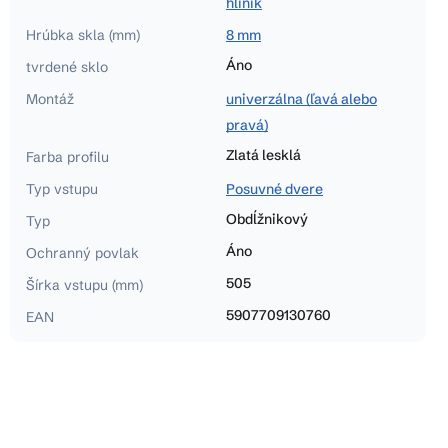
hliník
Hrúbka skla (mm)
8 mm
Áno
tvrdené sklo
Montáž
univerzálna (ľavá alebo
pravá)
Zlatá lesklá
Farba profilu
Typ vstupu
Posuvné dvere
Obdĺžnikový
Typ
Áno
Ochranný povlak
505
Šírka vstupu (mm)
5907709130760
EAN