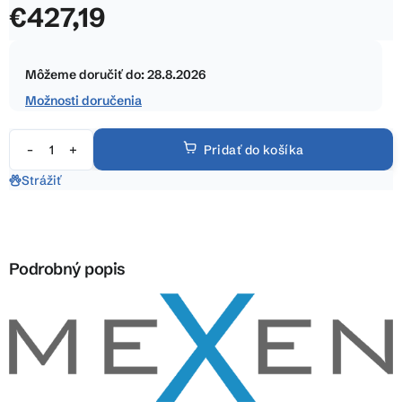
€427,19
z
5
Jednotková
hviezdičiek.
cena:
Môžeme doručiť do:
28.8.2026
Možnosti doručenia
Pridať do košíka
Strážiť
Podrobný popis