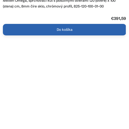
Mexen Omega, sprchovací kút s posuvnými dverami 120 (dvere) x 100
(stena) cm, 8mm číre sklo, chrómový profil, 825-120-100-01-00
€391,59
Do košíka