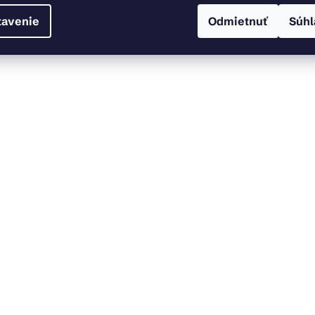
tavenie
Odmietnuť
Súhl