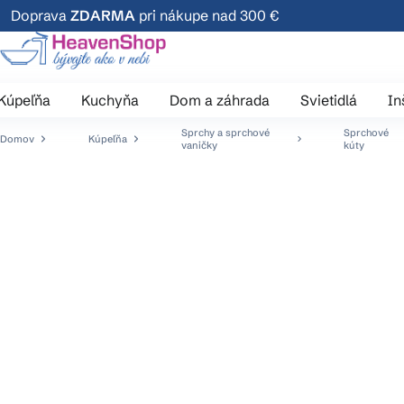
Prejsť
Doprava
ZDARMA
pri nákupe nad 300 €
na
obsah
Kúpeľňa
Kuchyňa
Dom a záhrada
Svietidlá
In
Sprchy a sprchové
Sprchové
Domov
Kúpeľňa
vaničky
kúty