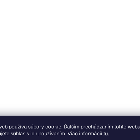
web používa súbory cookie. Ďalším prechádzaním tohto web
jete súhlas s ich používaním. Viac informácií
tu
.