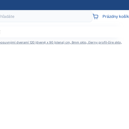
Prázdny košík
NÁKUPNÝ
KOŠÍK
j
suvnými dverami 120 (dvere) x 90 (stena) cm, 8mm sklo, čierny profil-číre sklo,