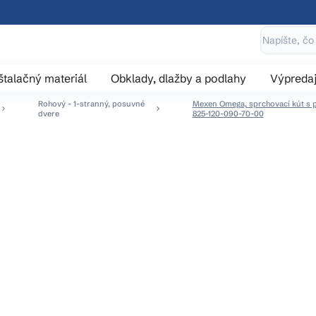
štalačný materiál
Obklady, dlažby a podlahy
Výpreda
Rohový - 1-stranný, posuvné
Mexen Omega, sprchovací kút s po
dvere
825-120-090-70-00