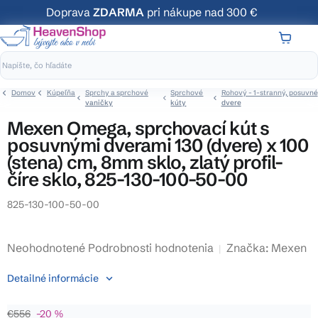
Prejsť
Doprava
ZDARMA
pri nákupe nad 300 €
na
obsah
NÁKUP
KOŠÍK
Domov
Kúpeľňa
Sprchy a sprchové
Sprchové
Rohový - 1-stranný, posuvné
vaničky
kúty
dvere
Mexen Omega, sprchovací kút s
posuvnými dverami 130 (dvere) x 100
(stena) cm, 8mm sklo, zlatý profil-
číre sklo, 825-130-100-50-00
825-130-100-50-00
Priemerné
Neohodnotené
Podrobnosti hodnotenia
Značka:
Mexen
hodnotenie
Detailné informácie
produktu
je
€556
–20 %
0,0