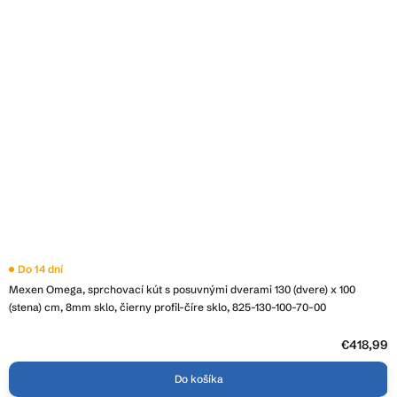
Do 14 dní
Mexen Omega, sprchovací kút s posuvnými dverami 130 (dvere) x 100
(stena) cm, 8mm sklo, čierny profil-číre sklo, 825-130-100-70-00
€418,99
Do košíka