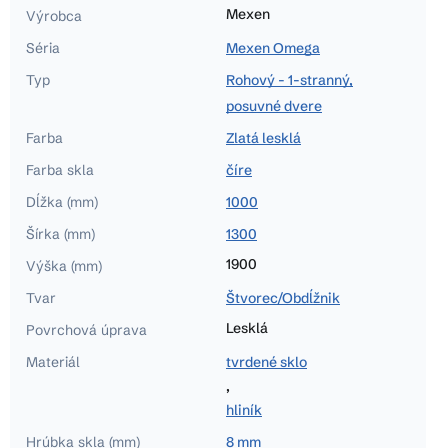
Mexen
Výrobca
Séria
Mexen Omega
Typ
Rohový - 1-stranný,
posuvné dvere
Farba
Zlatá lesklá
Farba skla
číre
Dĺžka (mm)
1000
Šírka (mm)
1300
1900
Výška (mm)
Tvar
Štvorec/Obdĺžnik
Lesklá
Povrchová úprava
Materiál
tvrdené sklo
,
hliník
Hrúbka skla (mm)
8 mm