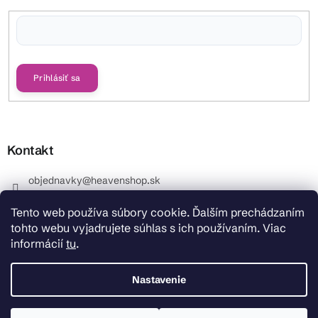
Vložením e-mailu súhlasíte s
podmienkami ochrany osobných údajov
Prihlásiť sa
Kontakt
objednavky
@
heavenshop.sk
+421 914 399 399
Tento web používa súbory cookie. Ďalším prechádzaním
_Info objednávky : +421 914 399 399 Pracovné dni od
tohto webu vyjadrujete súhlas s ich používaním. Viac
8.00 hod. do 12.00 . REKLAMÁCIE : +421 914 399 399
informácií
tu
.
HeavenShop.sk
HeavenShop.sk
Nastavenie