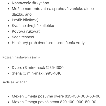
Nastavenie šírky: áno
Možno namontovať na sprchovú vaničku alebo
dlažbu: áno
Profil: hliníkový
Kvalitné dvojité koliečka
Kovová rukoväť
Sada tesnení
Hliníkový prah dverí proti pretečeniu vody
Rozsah nastavenia (mm):
Dvere (B min-max): 1285-1300
Stena (C min-max): 995-1010
sada sa skladá :
Mexen Omega posuvné dvere 825-130-000-50-00
Mexen Omega pevná stena 820-100-000-50-00