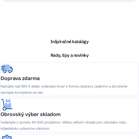
Z
á
p
ä
Inšpiračné katalógy
t
i
Rady, tipy a novinky
e
Doprava zdarma
Nakúpte nad 300 € alebo vyberajte tovar s ikonou dopravy zadarmo a doručenie
nechajte kompletne na nás.
Obrovský výber skladom
Vyberajte z ponuky 90 000 produktov. Vďaka veľkým skladovým zásobám vašu
objednávku vybavíme obratom.