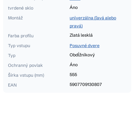
Áno
tvrdené sklo
Montáž
univerzálna (ľavá alebo
pravá)
Zlatá lesklá
Farba profilu
Typ vstupu
Posuvné dvere
Obdĺžnikový
Typ
Áno
Ochranný povlak
555
Šírka vstupu (mm)
5907709130807
EAN