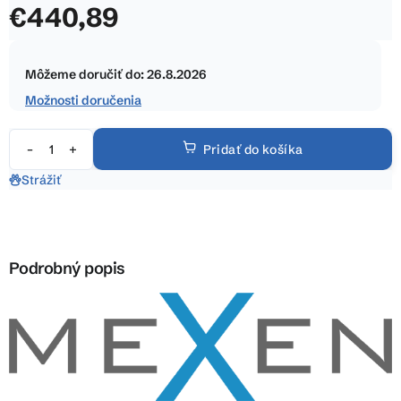
€440,89
z
5
Jednotková
hviezdičiek.
cena:
Môžeme doručiť do:
26.8.2026
Možnosti doručenia
Pridať do košíka
Strážiť
Podrobný popis