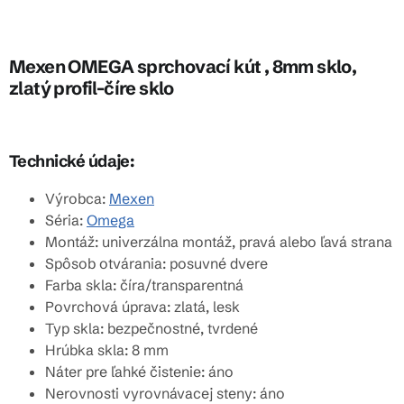
Mexen OMEGA sprchovací kút , 8mm sklo,
zlatý profil-číre sklo
Technické údaje:
Výrobca:
Mexen
Séria:
Omega
Montáž: univerzálna montáž, pravá alebo ľavá strana
Spôsob otvárania: posuvné dvere
Farba skla: číra/transparentná
Povrchová úprava: zlatá, lesk
Typ skla: bezpečnostné, tvrdené
Hrúbka skla: 8 mm
Náter pre ľahké čistenie: áno
Nerovnosti vyrovnávacej steny: áno