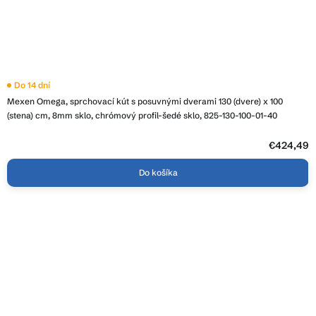
Do 14 dní
Mexen Omega, sprchovací kút s posuvnými dverami 130 (dvere) x 100
(stena) cm, 8mm sklo, chrómový profil-šedé sklo, 825-130-100-01-40
€424,49
Do košíka