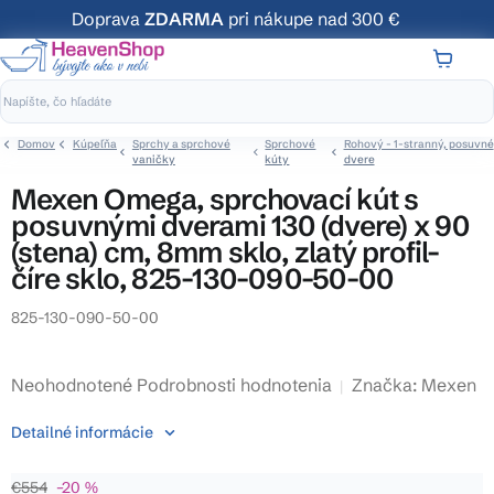
Prejsť
Doprava
ZDARMA
pri nákupe nad 300 €
na
obsah
NÁKUP
KOŠÍK
Domov
Kúpeľňa
Sprchy a sprchové
Sprchové
Rohový - 1-stranný, posuvné
vaničky
kúty
dvere
Mexen Omega, sprchovací kút s
posuvnými dverami 130 (dvere) x 90
(stena) cm, 8mm sklo, zlatý profil-
číre sklo, 825-130-090-50-00
825-130-090-50-00
Priemerné
Neohodnotené
Podrobnosti hodnotenia
Značka:
Mexen
hodnotenie
Detailné informácie
produktu
je
€554
–20 %
0,0