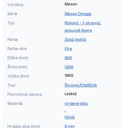
Mexen
Výrobca
Séria
Mexen Omega
Typ
Rohový - 1-stranný,
posuvné dvere
Farba
Zlatá lesklá
Farba skla
číre
Dĺžka (mm)
900
Šírka (mm)
1300
1900
Výška (mm)
Tvar
Štvorec/Obdĺžnik
Lesklá
Povrchová úprava
Materiál
tvrdené sklo
,
hliník
Hrúbka skla (mm)
8 mm