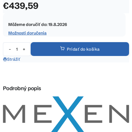
€439,59
z
5
Jednotková
hviezdičiek.
cena:
Môžeme doručiť do:
19.8.2026
Možnosti doručenia
Pridať do košíka
Strážiť
Podrobný popis