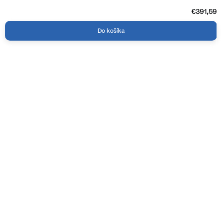
€391,59
Do košíka