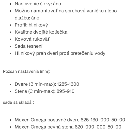
Nastavenie šírky: áno
Možno namontovať na sprchovú vaničku alebo
dlažbu: áno
Profil: hliníkový
Kvalitné dvojité koliečka
Kovová rukoväť
Sada tesnení
Hliníkový prah dverí proti pretečeniu vody
Rozsah nastavenia (mm):
Dvere (B min-max): 1285-1300
Stena (C min-max): 895-910
sada sa skladá :
Mexen Omega posuvné dvere 825-130-000-50-00
Mexen Omega pevná stena 820-090-000-50-00