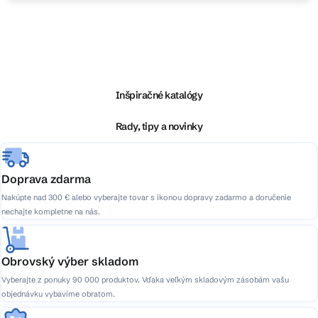
Z
á
p
ä
Inšpiračné katalógy
t
i
Rady, tipy a novinky
e
Doprava zdarma
Nakúpte nad 300 € alebo vyberajte tovar s ikonou dopravy zadarmo a doručenie
nechajte kompletne na nás.
Obrovský výber skladom
Vyberajte z ponuky 90 000 produktov. Vďaka veľkým skladovým zásobám vašu
objednávku vybavíme obratom.