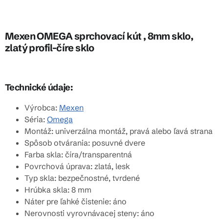
Mexen OMEGA sprchovací kút , 8mm sklo,
zlatý profil-číre sklo
Technické údaje:
Výrobca:
Mexen
Séria:
Omega
Montáž: univerzálna montáž, pravá alebo ľavá strana
Spôsob otvárania: posuvné dvere
Farba skla: číra/transparentná
Povrchová úprava: zlatá, lesk
Typ skla: bezpečnostné, tvrdené
Hrúbka skla: 8 mm
Náter pre ľahké čistenie: áno
Nerovnosti vyrovnávacej steny: áno