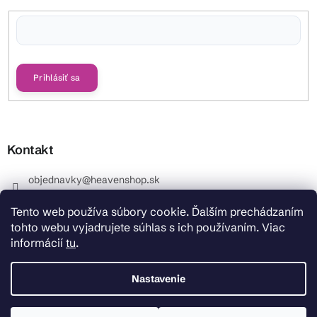
Vložením e-mailu súhlasíte s
podmienkami ochrany osobných údajov
Prihlásiť sa
Kontakt
objednavky
@
heavenshop.sk
+421 914 399 399
Tento web používa súbory cookie. Ďalším prechádzaním
_Info objednávky : +421 914 399 399 Pracovné dni od
tohto webu vyjadrujete súhlas s ich používaním. Viac
8.00 hod. do 12.00 . REKLAMÁCIE : +421 914 399 399
informácií
tu
.
HeavenShop.sk
HeavenShop.sk
Nastavenie