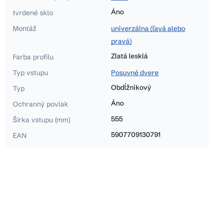
Áno
tvrdené sklo
Montáž
univerzálna (ľavá alebo
pravá)
Zlatá lesklá
Farba profilu
Typ vstupu
Posuvné dvere
Obdĺžnikový
Typ
Áno
Ochranný povlak
555
Šírka vstupu (mm)
5907709130791
EAN