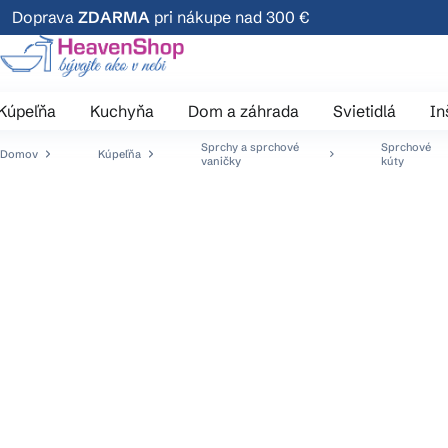
Prejsť
Doprava
ZDARMA
pri nákupe nad 300 €
na
obsah
Kúpeľňa
Kuchyňa
Dom a záhrada
Svietidlá
In
Sprchy a sprchové
Sprchové
Domov
Kúpeľňa
vaničky
kúty