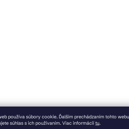
web používa súbory cookie. Ďalším prechádzaním tohto web
jete súhlas s ich používaním. Viac informácií
tu
.