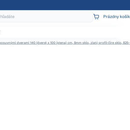
Prázdny košík
NÁKUPNÝ
KOŠÍK
j
suvnými dverami 140 (dvere) x 100 (stena) cm, 8mm sklo, zlatý profil-číre sklo, 825-