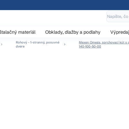
štalačný materiál
Obklady, dlažby a podlahy
Výpreda
Rohový - 1-stranný, posuvné
Mexen Omega, sprchovací kút s po
dvere
140-100-50-00