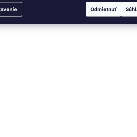
tavenie
Odmietnuť
Súhl