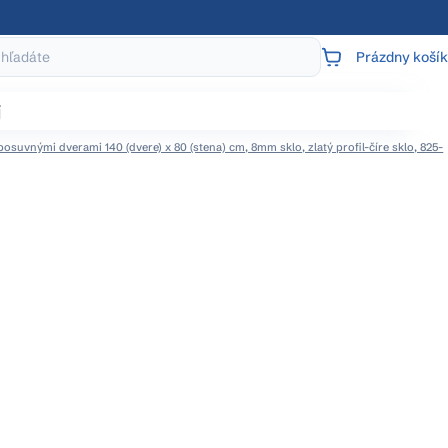
Prázdny košík
NÁKUPNÝ
KOŠÍK
j
suvnými dverami 140 (dvere) x 80 (stena) cm, 8mm sklo, zlatý profil-číre sklo, 825-