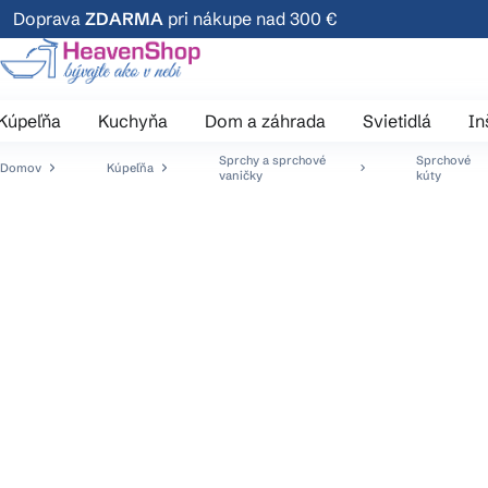
Prejsť
Doprava
ZDARMA
pri nákupe nad 300 €
na
obsah
Kúpeľňa
Kuchyňa
Dom a záhrada
Svietidlá
In
Sprchy a sprchové
Sprchové
Domov
Kúpeľňa
vaničky
kúty