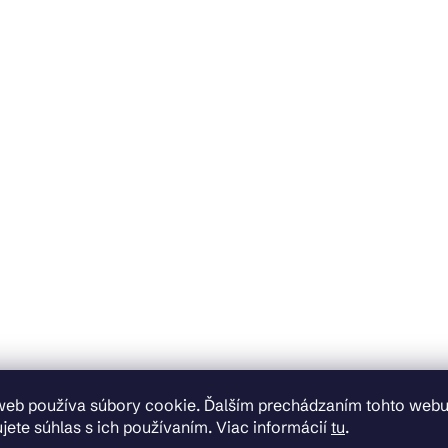
web používa súbory cookie. Ďalším prechádzaním tohto web
jete súhlas s ich používaním. Viac informácií
tu
.