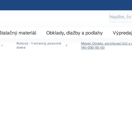
štalačný materiál
Obklady, dlažby a podlahy
Výpreda
Rohový - 1-stranný, posuvné
Mexen Omega, sprchovací kút s po
dvere
140-080-50-00