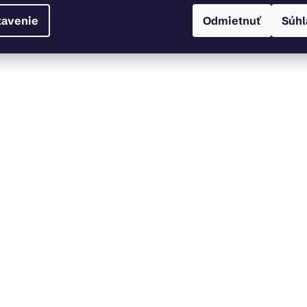
tavenie
Odmietnuť
Súhl