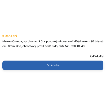
Do 14 dní
Mexen Omega, sprchovací kút s posuvnými dverami 140 (dvere) x 90 (stena)
cm, 8mm sklo, chrómový profil-šedé sklo, 825-140-090-01-40
€424,49
Do košíka