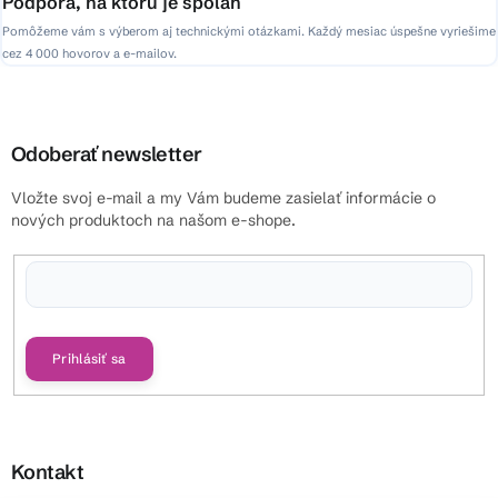
Podpora, na ktorú je spoľah
Pomôžeme vám s výberom aj technickými otázkami. Každý mesiac úspešne vyriešime
cez 4 000 hovorov a e-mailov.
Odoberať newsletter
Vložte svoj e-mail a my Vám budeme zasielať informácie o
nových produktoch na našom e-shope.
Vložením e-mailu súhlasíte s
podmienkami ochrany osobných údajov
Prihlásiť sa
Kontakt