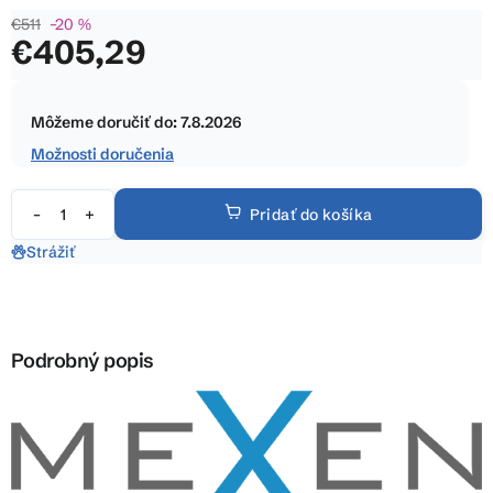
je
€511
–20 %
0,0
€405,29
z
5
Jednotková
hviezdičiek.
cena:
Môžeme doručiť do:
7.8.2026
Možnosti doručenia
Pridať do košíka
Strážiť
Podrobný popis