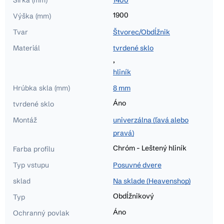
1900
Výška (mm)
Tvar
Štvorec/Obdĺžnik
Materiál
tvrdené sklo
,
hliník
Hrúbka skla (mm)
8 mm
Áno
tvrdené sklo
Montáž
univerzálna (ľavá alebo
pravá)
Chróm - Leštený hliník
Farba profilu
Typ vstupu
Posuvné dvere
sklad
Na sklade (Heavenshop)
Obdĺžnikový
Typ
Áno
Ochranný povlak