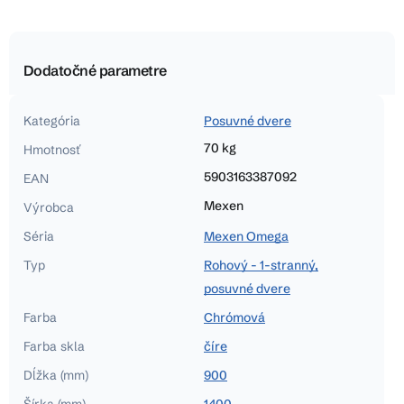
Dodatočné parametre
Kategória
Posuvné dvere
70 kg
Hmotnosť
5903163387092
EAN
Mexen
Výrobca
Séria
Mexen Omega
Typ
Rohový - 1-stranný,
posuvné dvere
Farba
Chrómová
Farba skla
číre
Dĺžka (mm)
900
Šírka (mm)
1400