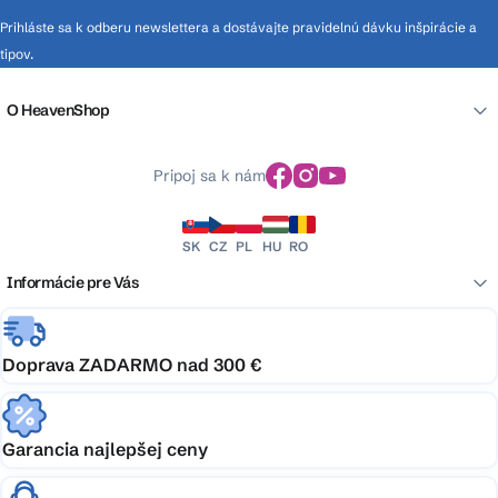
Prihláste sa k odberu newslettera a dostávajte pravidelnú dávku inšpirácie a
tipov.
O HeavenShop
Pripoj sa k nám
SK
CZ
PL
HU
RO
Informácie pre Vás
Doprava ZADARMO nad 300 €
Garancia najlepšej ceny