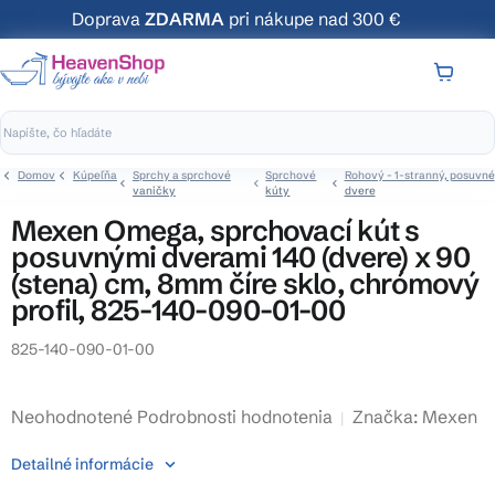
Prejsť
Doprava
ZDARMA
pri nákupe nad 300 €
na
obsah
NÁKUP
KOŠÍK
Domov
Kúpeľňa
Sprchy a sprchové
Sprchové
Rohový - 1-stranný, posuvné
vaničky
kúty
dvere
Mexen Omega, sprchovací kút s
posuvnými dverami 140 (dvere) x 90
(stena) cm, 8mm číre sklo, chrómový
profil, 825-140-090-01-00
825-140-090-01-00
Priemerné
Neohodnotené
Podrobnosti hodnotenia
Značka:
Mexen
hodnotenie
Detailné informácie
produktu