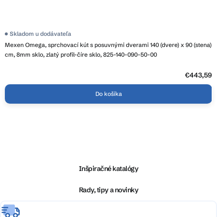
Skladom u dodávateľa
Mexen Omega, sprchovací kút s posuvnými dverami 140 (dvere) x 90 (stena)
cm, 8mm sklo, zlatý profil-číre sklo, 825-140-090-50-00
€443,59
Do košíka
Z
á
p
ä
Inšpiračné katalógy
t
i
Rady, tipy a novinky
e