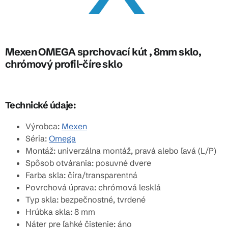
Mexen OMEGA sprchovací kút , 8mm sklo,
chrómový profil-číre sklo
Technické údaje:
Výrobca:
Mexen
Séria:
Omega
Montáž: univerzálna montáž, pravá alebo ľavá (L/P)
Spôsob otvárania: posuvné dvere
Farba skla: číra/transparentná
Povrchová úprava: chrómová lesklá
Typ skla: bezpečnostné, tvrdené
Hrúbka skla: 8 mm
Náter pre ľahké čistenie: áno