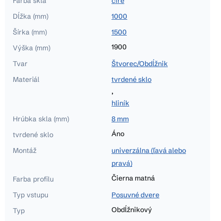
Farba skla
číre
Dĺžka (mm)
1000
Šírka (mm)
1500
1900
Výška (mm)
Tvar
Štvorec/Obdĺžnik
Materiál
tvrdené sklo
,
hliník
Hrúbka skla (mm)
8 mm
Áno
tvrdené sklo
Montáž
univerzálna (ľavá alebo
pravá)
Čierna matná
Farba profilu
Typ vstupu
Posuvné dvere
Obdĺžnikový
Typ