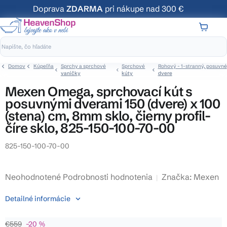
Prejsť
Doprava
ZDARMA
pri nákupe nad 300 €
na
obsah
NÁKUP
KOŠÍK
Domov
Kúpeľňa
Sprchy a sprchové
Sprchové
Rohový - 1-stranný, posuvné
vaničky
kúty
dvere
Mexen Omega, sprchovací kút s
posuvnými dverami 150 (dvere) x 100
(stena) cm, 8mm sklo, čierny profil-
číre sklo, 825-150-100-70-00
825-150-100-70-00
Priemerné
Neohodnotené
Podrobnosti hodnotenia
Značka:
Mexen
hodnotenie
Detailné informácie
produktu
je
€559
–20 %
0,0