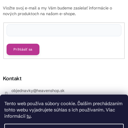
Vložte svoj e-mail a my Vám budeme zasielať informácie o
nových produktoch na našom e-shope.
Vložením e-mailu súhlasíte s
podmienkami ochrany osobných údajov
Prihlásiť sa
Kontakt
objednavky
@
heavenshop.sk
+421 914 399 399
Tento web používa súbory cookie. Ďalším prechádzaním
_Info objednávky : +421 914 399 399 Pracovné dni od
tohto webu vyjadrujete súhlas s ich používaním. Viac
8.00 hod. do 12.00 . REKLAMÁCIE : +421 914 399 399
informácií
tu
.
HeavenShop.sk
HeavenShop.sk