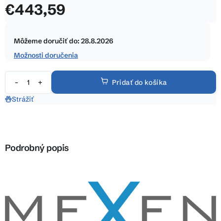
€443,59
z
5
Jednotková
hviezdičiek.
cena:
Môžeme doručiť do:
28.8.2026
Možnosti doručenia
Pridať do košíka
Strážiť
Podrobný popis