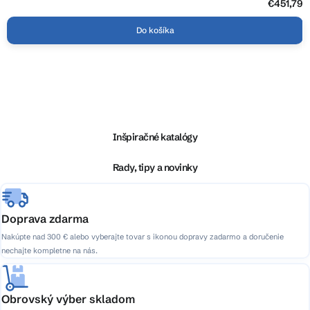
€451,79
Do košíka
Z
á
p
ä
Inšpiračné katalógy
t
i
Rady, tipy a novinky
e
Doprava zdarma
Nakúpte nad 300 € alebo vyberajte tovar s ikonou dopravy zadarmo a doručenie
nechajte kompletne na nás.
Obrovský výber skladom