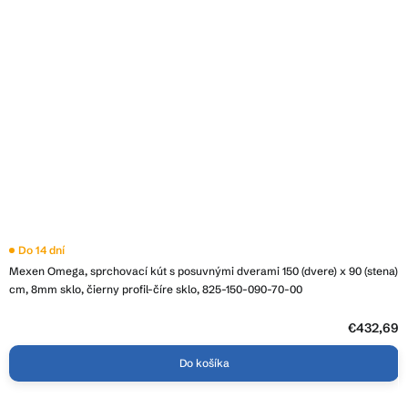
Do 14 dní
Mexen Omega, sprchovací kút s posuvnými dverami 150 (dvere) x 90 (stena)
cm, 8mm sklo, čierny profil-číre sklo, 825-150-090-70-00
€432,69
Do košíka