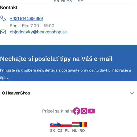
PRIHLÁSIŤ SA
Kontakt
+421 914 399 399
Pon - Pia: 7:00 - 15:00
objednavky@heavenshop.sk
Nechajte si posielať tipy na Váš e-mail
Prihláste sa k odberu newslettera a dostávajte pravidelnú dávku inšpirácie a
tipov.
O HeavenShop
Pripoj sa k nám
SK
CZ
PL
HU
RO