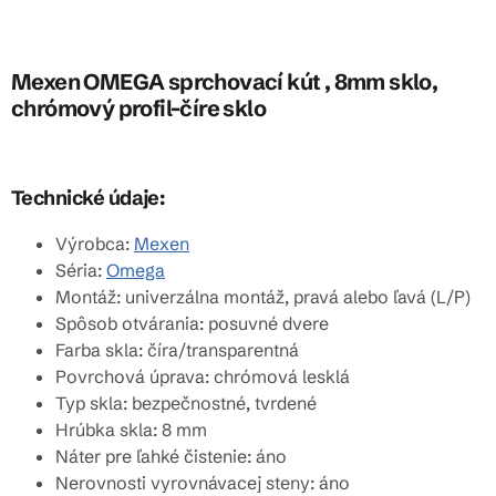
Mexen OMEGA sprchovací kút , 8mm sklo,
chrómový profil-číre sklo
Technické údaje:
Výrobca:
Mexen
Séria:
Omega
Montáž: univerzálna montáž, pravá alebo ľavá (L/P)
Spôsob otvárania: posuvné dvere
Farba skla: číra/transparentná
Povrchová úprava: chrómová lesklá
Typ skla: bezpečnostné, tvrdené
Hrúbka skla: 8 mm
Náter pre ľahké čistenie: áno
Nerovnosti vyrovnávacej steny: áno