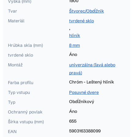
1900
Výška (mm)
Tvar
Štvorec/Obdĺžnik
Materiál
tvrdené sklo
,
hliník
Hrúbka skla (mm)
8 mm
Áno
tvrdené sklo
Montáž
univerzálna (ľavá alebo
pravá)
Chróm - Leštený hliník
Farba profilu
Typ vstupu
Posuvné dvere
Obdĺžnikový
Typ
Áno
Ochranný povlak
655
Šírka vstupu (mm)
5903163388099
EAN