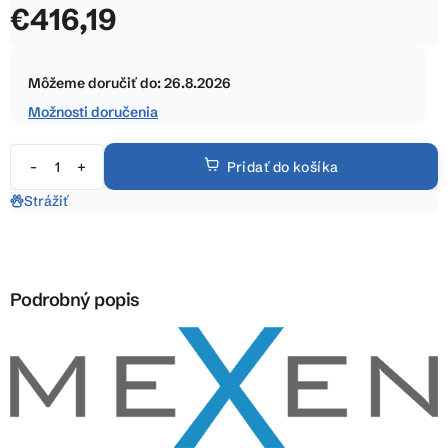
€416,19
z
5
Jednotková
hviezdičiek.
cena:
Môžeme doručiť do:
26.8.2026
Možnosti doručenia
Pridať do košíka
Strážiť
Podrobný popis