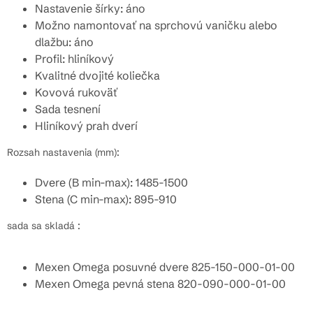
Nastavenie šírky: áno
Možno namontovať na sprchovú vaničku alebo
dlažbu: áno
Profil: hliníkový
Kvalitné dvojité koliečka
Kovová rukoväť
Sada tesnení
Hliníkový prah dverí
Rozsah nastavenia (mm):
Dvere (B min-max): 1485-1500
Stena (C min-max): 895-910
sada sa skladá :
Mexen Omega posuvné dvere 825-150-000-01-00
Mexen Omega pevná stena 820-090-000-01-00