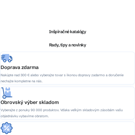
Z
á
p
ä
Inšpiračné katalógy
t
i
Rady, tipy a novinky
e
Doprava zdarma
Nakúpte nad 300 € alebo vyberajte tovar s ikonou dopravy zadarmo a doručenie
nechajte kompletne na nás.
Obrovský výber skladom
Vyberajte z ponuky 90 000 produktov. Vďaka veľkým skladovým zásobám vašu
objednávku vybavíme obratom.