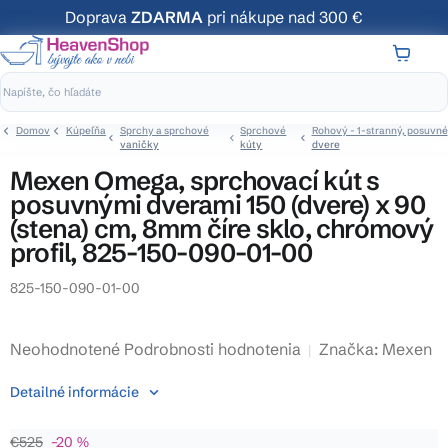
Prejsť
Doprava
ZDARMA
pri nákupe nad 300 €
na
obsah
NÁKUP
KOŠÍK
Domov
Kúpeľňa
Sprchy a sprchové
Sprchové
Rohový - 1-stranný, posuvné
vaničky
kúty
dvere
Mexen Omega, sprchovací kút s
posuvnými dverami 150 (dvere) x 90
(stena) cm, 8mm číre sklo, chrómový
profil, 825-150-090-01-00
825-150-090-01-00
Priemerné
Neohodnotené
Podrobnosti hodnotenia
Značka:
Mexen
hodnotenie
Detailné informácie
produktu
je
€525
–20 %
0,0