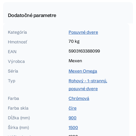
Dodatočné parametre
Kategória
Posuvné dvere
70 kg
Hmotnosť
5903163388099
EAN
Mexen
Výrobca
Séria
Mexen Omega
Typ
Rohový - 1-stranný,
posuvné dvere
Farba
Chrómová
Farba skla
číre
Dĺžka (mm)
900
Šírka (mm)
1500