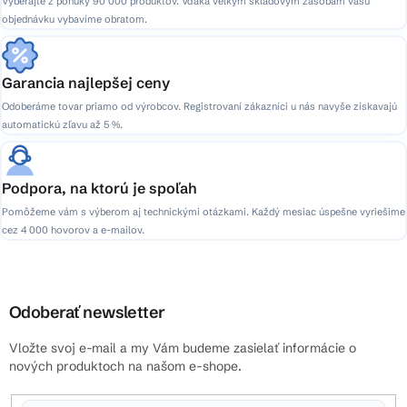
Vyberajte z ponuky 90 000 produktov. Vďaka veľkým skladovým zásobám vašu
objednávku vybavíme obratom.
Garancia najlepšej ceny
Odoberáme tovar priamo od výrobcov. Registrovaní zákazníci u nás navyše získavajú
automatickú zľavu až 5 %.
Podpora, na ktorú je spoľah
Pomôžeme vám s výberom aj technickými otázkami. Každý mesiac úspešne vyriešime
cez 4 000 hovorov a e-mailov.
Odoberať newsletter
Vložte svoj e-mail a my Vám budeme zasielať informácie o
nových produktoch na našom e-shope.