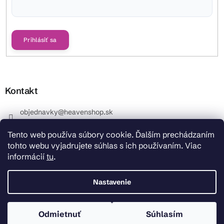
Vložením e-mailu súhlasíte s
podmienkami ochrany osobných údajov
Prihlásiť sa
Kontakt
objednavky
@
heavenshop.sk
+421 914 399 399
Tento web používa súbory cookie. Ďalším prechádzaním
_Info objednávky : +421 914 399 399 Pracovné dni od
tohto webu vyjadrujete súhlas s ich používaním. Viac
8.00 hod. do 12.00 . REKLAMÁCIE : +421 914 399 399
informácií
tu
.
HeavenShop.sk
HeavenShop.sk
Nastavenie
Odmietnuť
Súhlasím
Copyright 2026
Heavenshop
. Všetky práva vyhradené.