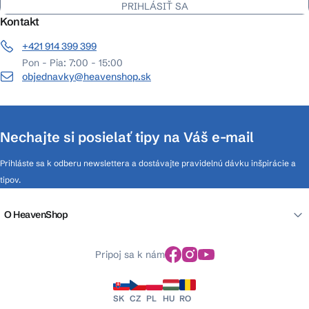
PRIHLÁSIŤ SA
Kontakt
+421 914 399 399
Pon - Pia: 7:00 - 15:00
objednavky@heavenshop.sk
Nechajte si posielať tipy na Váš e-mail
Prihláste sa k odberu newslettera a dostávajte pravidelnú dávku inšpirácie a
tipov.
O HeavenShop
Pripoj sa k nám
SK
CZ
PL
HU
RO