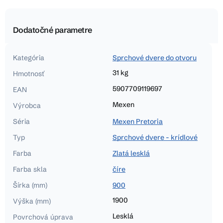
Dodatočné parametre
Kategória
Sprchové dvere do otvoru
31 kg
Hmotnosť
5907709119697
EAN
Mexen
Výrobca
Séria
Mexen Pretoria
Typ
Sprchové dvere - krídlové
Farba
Zlatá lesklá
Farba skla
číre
Šírka (mm)
900
1900
Výška (mm)
Lesklá
Povrchová úprava