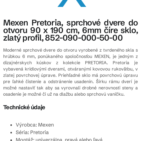
Mexen Pretoria, sprchové dvere do
otvoru 90 x 190 cm, 6mm číre sklo,
zlatý profil, 852-090-000-50-00
Moderné sprchové dvere do otvoru vyrobené z tvrdeného skla s
hrúbkou 6 mm, ponúkaného spoločnosťou MEXEN, je jedným z
dizajnérskych kúskov z kolekcie PRETORIA. Pretoria je
vybavená krídlovými dverami, otváranými kovovou rukoväťou, v
zlatej povrchovej úprave. Priehľadné sklo má povrchovú úpravu
pre ľahké čistenie a odstránenie usadenín. Šírku rámu dverí je
možné nastaviť tak aby sa vyrovnali drobné nerovnosti steny a
osadenie je možné či už na dlažbu alebo sprchovú vaničku.
Technické údaje
Výrobca: Mexen
Séria: Pretoria
Montáž: univerzálna, pravá alebo ľavá