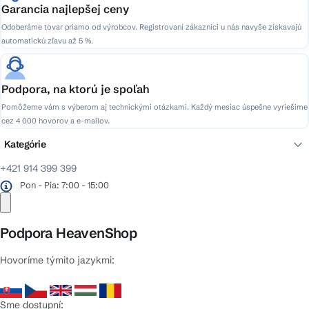
Garancia najlepšej ceny
Odoberáme tovar priamo od výrobcov. Registrovaní zákazníci u nás navyše získavajú
automatickú zľavu až 5 %.
Podpora, na ktorú je spoľah
Pomôžeme vám s výberom aj technickými otázkami. Každý mesiac úspešne vyriešime
cez 4 000 hovorov a e-mailov.
Kategórie
+421 914 399 399
Pon - Pia: 7:00 - 15:00
Podpora HeavenShop
Hovoríme týmito jazykmi:
Sme dostupní: