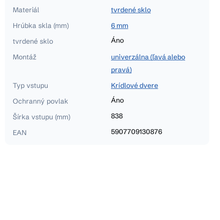
Materiál
tvrdené sklo
Hrúbka skla (mm)
6 mm
Áno
tvrdené sklo
Montáž
univerzálna (ľavá alebo
pravá)
Typ vstupu
Krídlové dvere
Áno
Ochranný povlak
838
Šírka vstupu (mm)
5907709130876
EAN