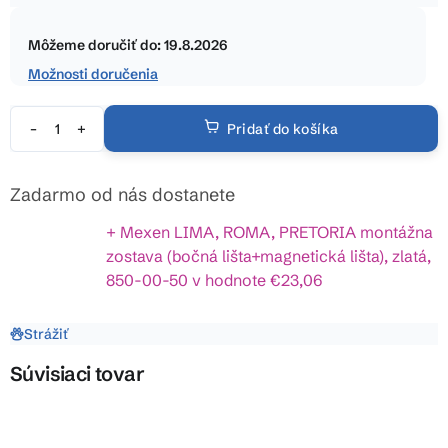
5
Jednotková
hviezdičiek.
cena:
Môžeme doručiť do:
19.8.2026
Možnosti doručenia
Pridať do košíka
Zadarmo od nás dostanete
+ Mexen LIMA, ROMA, PRETORIA montážna
zostava (bočná lišta+magnetická lišta), zlatá,
850-00-50
v hodnote €23,06
Strážiť
Súvisiaci tovar