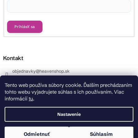
Vložením e-mailu súhlasíte s
podmienkami ochrany osobných údajov
Prihlásiť sa
Kontakt
objednavky
@
heavenshop.sk
+421 914 399 399
Tento web používa súbory cookie. Ďalším prechádzaním
_Info objednávky : +421 914 399 399 Pracovné dni od
tohto webu vyjadrujete súhlas s ich používaním. Viac
8.00 hod. do 12.00 . REKLAMÁCIE : +421 914 399 399
informácií
tu
.
HeavenShop.sk
HeavenShop.sk
Nastavenie
Odmietnuť
Súhlasím
Copyright 2026
Heavenshop
. Všetky práva vyhradené.