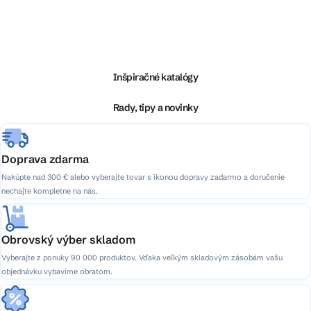
Z
á
p
ä
Inšpiračné katalógy
t
i
Rady, tipy a novinky
e
Doprava zdarma
Nakúpte nad 300 € alebo vyberajte tovar s ikonou dopravy zadarmo a doručenie
nechajte kompletne na nás.
Obrovský výber skladom
Vyberajte z ponuky 90 000 produktov. Vďaka veľkým skladovým zásobám vašu
objednávku vybavíme obratom.