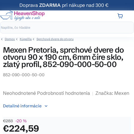
Prejsť
Doprava
ZDARMA
pri nákupe nad 300 €
na
obsah
NÁKUP
KOŠÍK
Domov
Kúpeľňa
Sprchové dvere do otvoru
Mexen Pretoria, sprchové dvere do
otvoru 90 x 190 cm, 6mm číre sklo,
zlatý profil, 852-090-000-50-00
852-090-000-50-00
Priemerné
Neohodnotené
Podrobnosti hodnotenia
Značka:
Mexen
hodnotenie
Detailné informácie
produktu
je
€283
–20 %
0,0
€224,59
z