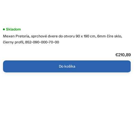
Priemerné
Skladom
hodnotenie
Mexen Pretoria, sprchové dvere do otvoru 90 x 190 cm, 6mm číre sklo,
produktu
je
čierny profil, 852-090-000-70-00
5,0
z
5
€210,89
hviezdičiek.
Do košíka