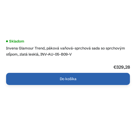
Skladom
Invena Glamour Trend, páková vaňová-sprchová sada so sprchovým
stĺpom, zlatá lesklá, INV-AU-05-B09-V
€329,28
Do košíka