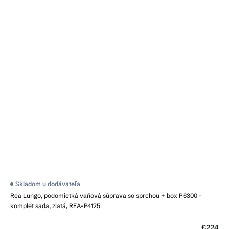
Skladom u dodávateľa
Rea Lungo, podomietká vaňová súprava so sprchou + box P6300 -
komplet sada, zlatá, REA-P4125
€224