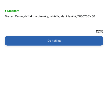
Priemerné
Skladom
hodnotenie
Mexen Remo, držiak na uteráky, 1-háčik, zlatá lesklá, 70507351-50
produktu
je
5,0
z
5
€7,15
hviezdičiek.
Do košíka