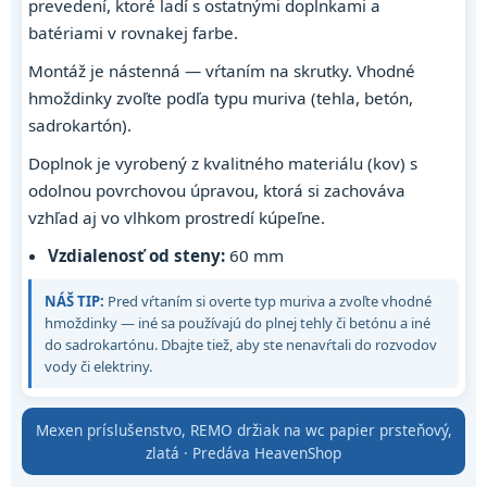
prevedení, ktoré ladí s ostatnými doplnkami a
batériami v rovnakej farbe.
Montáž je nástenná — vŕtaním na skrutky. Vhodné
hmoždinky zvoľte podľa typu muriva (tehla, betón,
sadrokartón).
Doplnok je vyrobený z kvalitného materiálu (kov) s
odolnou povrchovou úpravou, ktorá si zachováva
vzhľad aj vo vlhkom prostredí kúpeľne.
Vzdialenosť od steny:
60 mm
NÁŠ TIP:
Pred vŕtaním si overte typ muriva a zvoľte vhodné
hmoždinky — iné sa používajú do plnej tehly či betónu a iné
do sadrokartónu. Dbajte tiež, aby ste nenavŕtali do rozvodov
vody či elektriny.
Mexen príslušenstvo, REMO držiak na wc papier prsteňový,
zlatá · Predáva HeavenShop