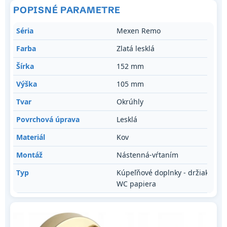
POPISNÉ PARAMETRE
Séria
Mexen Remo
Farba
Zlatá lesklá
Šírka
152 mm
Výška
105 mm
Tvar
Okrúhly
Povrchová úprava
Lesklá
Materiál
Kov
Montáž
Nástenná-vŕtaním
Typ
Kúpeľňové doplnky - držiak
WC papiera