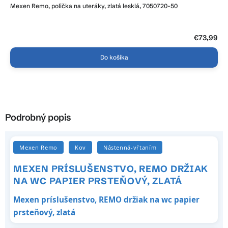
Mexen Remo, polička na uteráky, zlatá lesklá, 7050720-50
€73,99
Do košíka
Podrobný popis
Mexen Remo
Kov
Nástenná-vŕtaním
MEXEN PRÍSLUŠENSTVO, REMO DRŽIAK
NA WC PAPIER PRSTEŇOVÝ, ZLATÁ
Mexen príslušenstvo, REMO držiak na wc papier
prsteňový, zlatá