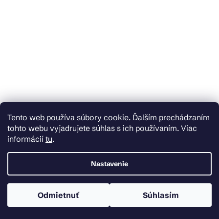
Skladom
Tento web používa súbory cookie. Ďalším prechádzaním
Mexen Estela, držiak na WC papier, zlatá lesklá, 7011533-50
tohto webu vyjadrujete súhlas s ich používaním. Viac
informácií
tu
.
€46,59
Nastavenie
Do košíka
Odmietnuť
Súhlasím