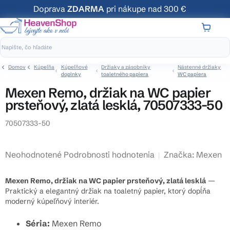
Prejsť
Doprava
ZDARMA
pri nákupe nad 300 €
na
obsah
NÁKUP
KOŠÍK
Domov
Kúpeľňa
Kúpeľňové
Držiaky a zásobníky
Nástenné držiaky
doplnky
toaletného papiera
WC papiera
Mexen Remo, držiak na WC papier
prsteňový, zlatá lesklá, 70507333-50
70507333-50
Priemerné
Neohodnotené
Podrobnosti hodnotenia
Značka:
Mexen
hodnotenie
produktu
Mexen Remo, držiak na WC papier prsteňový, zlatá lesklá
—
je
Praktický a elegantný držiak na toaletný papier, ktorý dopĺňa
moderný kúpeľňový interiér.
0,0
z
Séria:
Mexen Remo
5