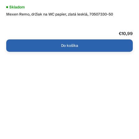
Priemerné
Skladom
hodnotenie
Mexen Remo, držiak na WC papier, zlatá lesklá, 70507330-50
produktu
je
4,8
z
5
€10,99
hviezdičiek.
Do košíka