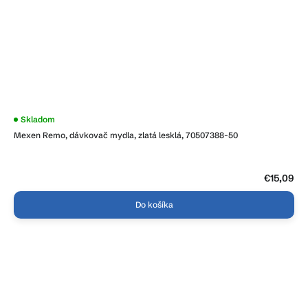
Priemerné
Skladom
hodnotenie
Mexen Remo, dávkovač mydla, zlatá lesklá, 70507388-50
produktu
je
4,0
z
5
€15,09
hviezdičiek.
Do košíka