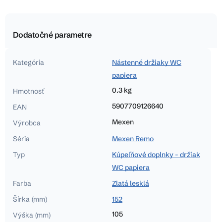
Dodatočné parametre
Kategória
Nástenné držiaky WC
papiera
0.3 kg
Hmotnosť
5907709126640
EAN
Mexen
Výrobca
Séria
Mexen Remo
Typ
Kúpeľňové doplnky - držiak
WC papiera
Farba
Zlatá lesklá
Šírka (mm)
152
105
Výška (mm)