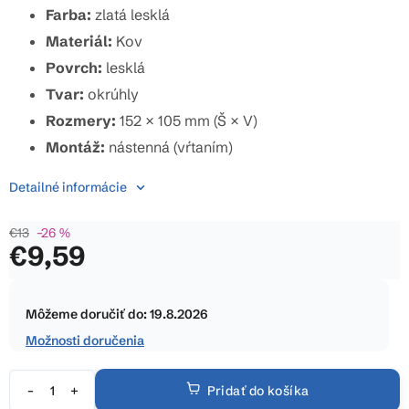
Farba:
zlatá lesklá
hviezdičiek.
Materiál:
Kov
Povrch:
lesklá
Tvar:
okrúhly
Rozmery:
152 × 105 mm (Š × V)
Montáž:
nástenná (vŕtaním)
Detailné informácie
€13
–26 %
€9,59
Jednotková
cena:
Môžeme doručiť do:
19.8.2026
Možnosti doručenia
Pridať do košíka