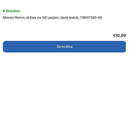
Priemerné
Skladom
hodnotenie
Mexen Remo, držiak na WC papier, zlatá lesklá, 70507330-50
produktu
je
4,8
z
5
€10,99
hviezdičiek.
Do košíka