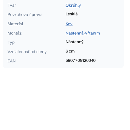
Tvar
Okrúhly
Lesklá
Povrchová úprava
Materiál
Kov
Montáž
Nástenná-vŕtaním
Nástenný
Typ
6 cm
Vzdialenosť od steny
5907709126640
EAN