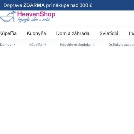
Prejsť
Doprava
ZDARMA
pri nákupe nad 300 €
na
obsah
Kúpeľňa
Kuchyňa
Dom a záhrada
Svietidlá
In
Domov
Kúpeľňa
Kúpeľňové doplnky
Držiaky a zásob