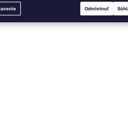
tavenie
Odmietnuť
Súhl