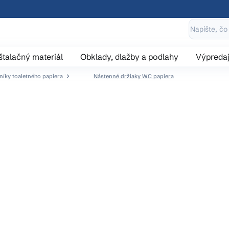
štalačný materiál
Obklady, dlažby a podlahy
Výpreda
níky toaletného papiera
Nástenné držiaky WC papiera