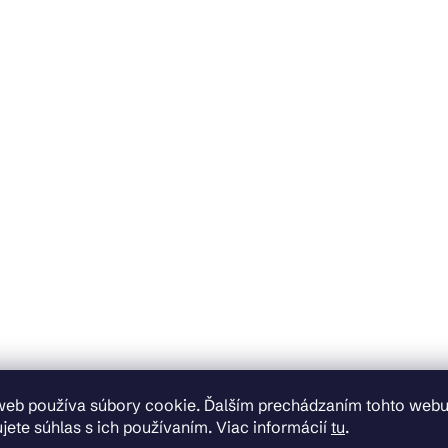
web používa súbory cookie. Ďalším prechádzaním tohto web
jete súhlas s ich používaním. Viac informácií
tu
.