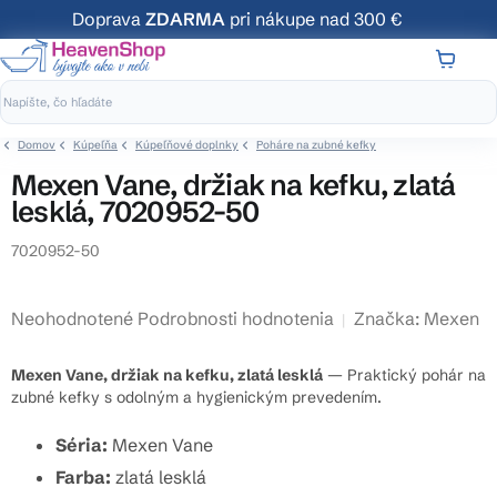
Prejsť
Doprava
ZDARMA
pri nákupe nad 300 €
na
obsah
NÁKUP
KOŠÍK
Domov
Kúpeľňa
Kúpeľňové doplnky
Poháre na zubné kefky
Mexen Vane, držiak na kefku, zlatá
lesklá, 7020952-50
7020952-50
Priemerné
Neohodnotené
Podrobnosti hodnotenia
Značka:
Mexen
hodnotenie
produktu
Mexen Vane, držiak na kefku, zlatá lesklá
— Praktický pohár na
je
zubné kefky s odolným a hygienickým prevedením.
0,0
Séria:
Mexen Vane
z
5
Farba:
zlatá lesklá