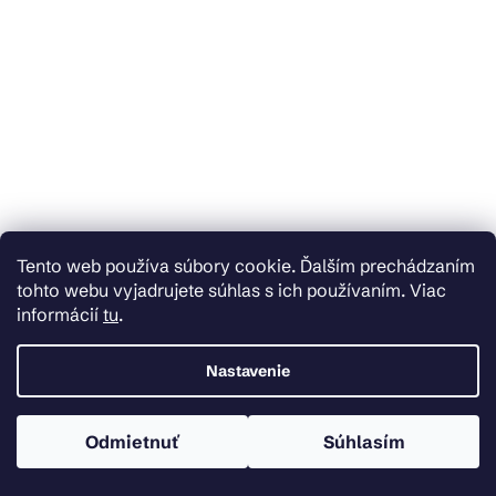
Tento web používa súbory cookie. Ďalším prechádzaním
tohto webu vyjadrujete súhlas s ich používaním. Viac
informácií
tu
.
Nastavenie
Skladom u dodávateľa
Mexen Estela, držiak na kefku, zlatá lesklá, 7011552-50
Odmietnuť
Súhlasím
€57,49