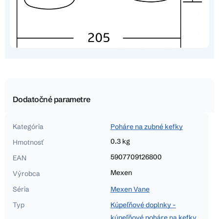
Dodatočné parametre
Kategória
Poháre na zubné kefky
0.3 kg
Hmotnosť
5907709126800
EAN
Mexen
Výrobca
Séria
Mexen Vane
Typ
Kúpeľňové doplnky -
kúpeľňové poháre na kefky