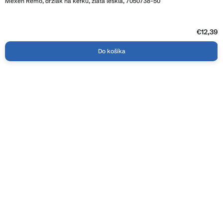
Mexen Remo, držiak na kefku, zlatá lesklá, 7050738-50
€12,39
Do košíka