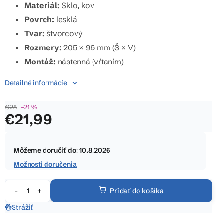
hviezdičiek.
Materiál:
Sklo, kov
Povrch:
lesklá
Tvar:
štvorcový
Rozmery:
205 × 95 mm (Š × V)
Montáž:
nástenná (vŕtaním)
Detailné informácie
€28
–21 %
€21,99
Jednotková
cena:
Môžeme doručiť do:
10.8.2026
Možnosti doručenia
Pridať do košíka
Strážiť