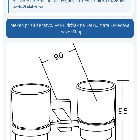
do sadrokartónu. Dbajte tiež, aby ste nenavŕtali do rozvodov
vody či elektriny.
Mexen príslušenstvo, VANE držiak na kefku, zlatá · Predáva
HeavenShop