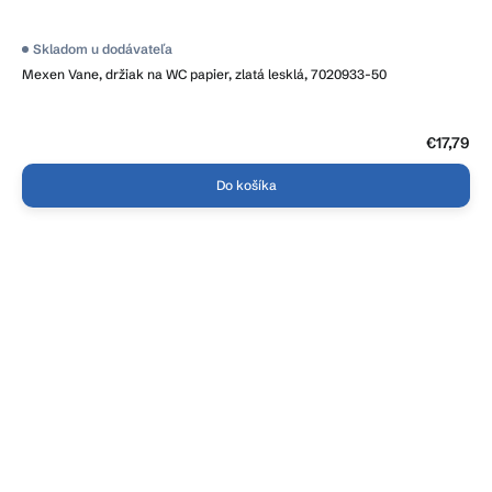
Priemerné
Skladom u dodávateľa
hodnotenie
Mexen Vane, držiak na WC papier, zlatá lesklá, 7020933-50
produktu
je
4,0
z
5
€17,79
hviezdičiek.
Do košíka