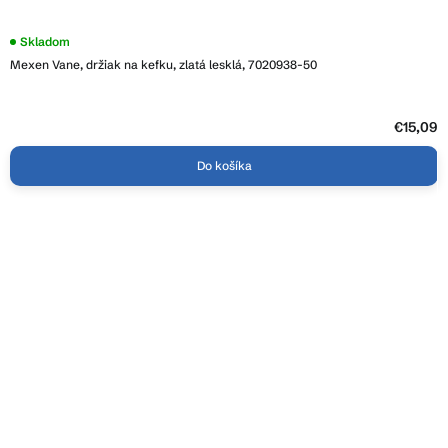
Priemerné
Skladom
hodnotenie
Mexen Vane, držiak na kefku, zlatá lesklá, 7020938-50
produktu
je
5,0
z
5
€15,09
hviezdičiek.
Do košíka