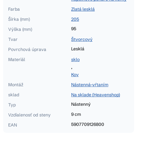
Farba
Zlatá lesklá
Šírka (mm)
205
95
Výška (mm)
Tvar
Štvorcový
Lesklá
Povrchová úprava
Materiál
sklo
,
Kov
Montáž
Nástenná-vŕtaním
sklad
Na sklade (Heavenshop)
Nástenný
Typ
9 cm
Vzdialenosť od steny
5907709126800
EAN