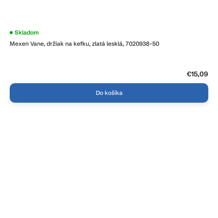
Priemerné
Skladom
hodnotenie
Mexen Vane, držiak na kefku, zlatá lesklá, 7020938-50
produktu
je
5,0
z
5
€15,09
hviezdičiek.
Do košíka