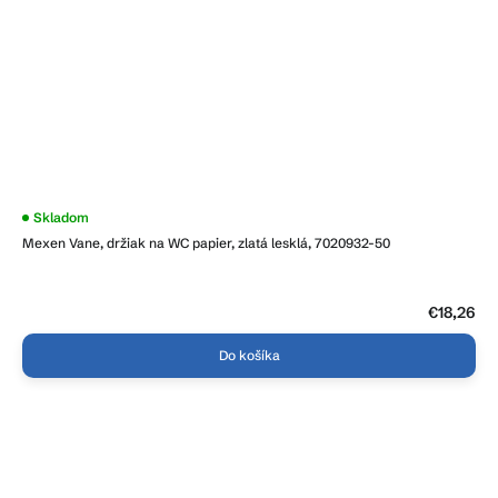
Priemerné
Skladom
hodnotenie
Mexen Vane, držiak na WC papier, zlatá lesklá, 7020932-50
produktu
je
5,0
z
5
€18,26
hviezdičiek.
Do košíka