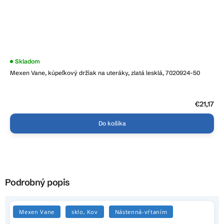
Skladom
Mexen Vane, kúpeľkový držiak na uteráky, zlatá lesklá, 7020924-50
€21,17
Do košíka
Podrobný popis
Mexen Vane
sklo, Kov
Nástenná-vŕtaním