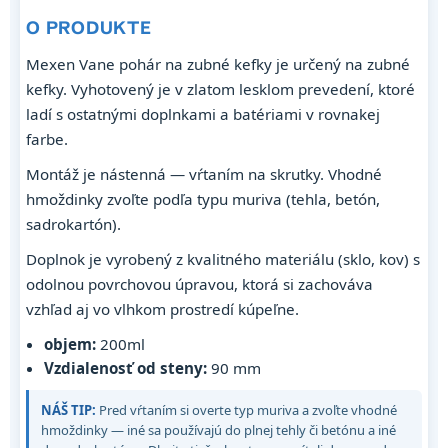
O PRODUKTE
Mexen Vane pohár na zubné kefky je určený na zubné
kefky. Vyhotovený je v zlatom lesklom prevedení, ktoré
ladí s ostatnými doplnkami a batériami v rovnakej
farbe.
Montáž je nástenná — vŕtaním na skrutky. Vhodné
hmoždinky zvoľte podľa typu muriva (tehla, betón,
sadrokartón).
Doplnok je vyrobený z kvalitného materiálu (sklo, kov) s
odolnou povrchovou úpravou, ktorá si zachováva
vzhľad aj vo vlhkom prostredí kúpeľne.
objem:
200ml
Vzdialenosť od steny:
90 mm
NÁŠ TIP:
Pred vŕtaním si overte typ muriva a zvoľte vhodné
hmoždinky — iné sa používajú do plnej tehly či betónu a iné