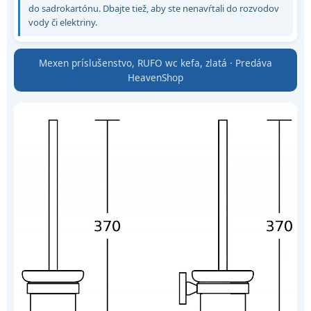
do sadrokartónu. Dbajte tiež, aby ste nenavŕtali do rozvodov
vody či elektriny.
Mexen príslušenstvo, RUFO wc kefa, zlatá · Predáva
HeavenShop