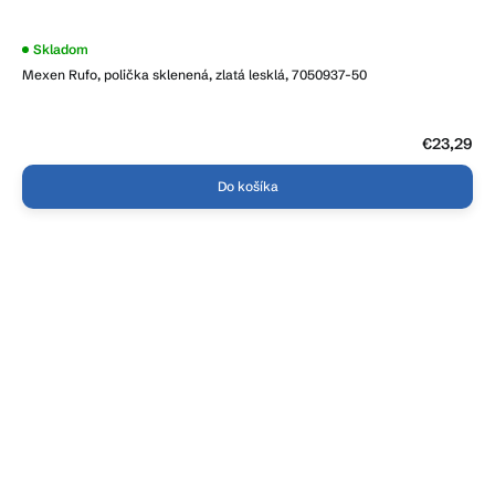
Priemerné
Skladom
hodnotenie
Mexen Rufo, polička sklenená, zlatá lesklá, 7050937-50
produktu
je
4,3
z
5
€23,29
hviezdičiek.
Do košíka