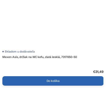
Priemerné
Skladom u dodávateľa
hodnotenie
Mexen Asis, držiak na WC kefu, zlatá lesklá, 7017650-50
produktu
je
5,0
z
5
€31,49
hviezdičiek.
Do košíka