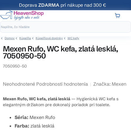
Prejsť
Doprava
ZDARMA
pri nákupe nad 300 €
na
obsah
NÁKUP
KOŠÍK
Domov
Kúpeľňa
Kúpeľňové doplnky
WC kefy
Mexen Rufo, WC kefa, zlatá lesklá,
7050950-50
7050950-50
Priemerné
Neohodnotené
Podrobnosti hodnotenia
Značka:
Mexen
hodnotenie
produktu
Mexen Rufo, WC kefa, zlatá lesklá
— Hygienická WC kefa s
je
elegantným držiakom pre dokonalý poriadok pri toalete.
0,0
Séria:
Mexen Rufo
z
5
Farba:
zlatá lesklá