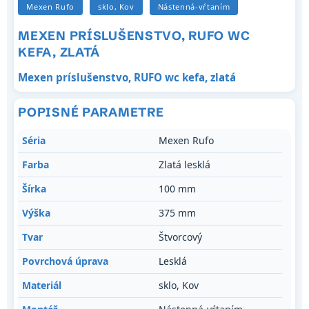
Mexen Rufo
sklo, Kov
Nástenná-vŕtaním
MEXEN PRÍSLUŠENSTVO, RUFO WC
KEFA, ZLATÁ
Mexen príslušenstvo, RUFO wc kefa, zlatá
POPISNÉ PARAMETRE
Séria
Mexen Rufo
Farba
Zlatá lesklá
Šírka
100 mm
Výška
375 mm
Tvar
Štvorcový
Povrchová úprava
Lesklá
Materiál
sklo, Kov