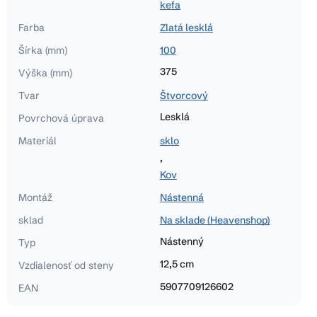
kefa
Farba
Zlatá lesklá
Šírka (mm)
100
375
Výška (mm)
Tvar
Štvorcový
Lesklá
Povrchová úprava
Materiál
sklo
,
Kov
Montáž
Nástenná
sklad
Na sklade (Heavenshop)
Nástenný
Typ
12,5 cm
Vzdialenosť od steny
5907709126602
EAN