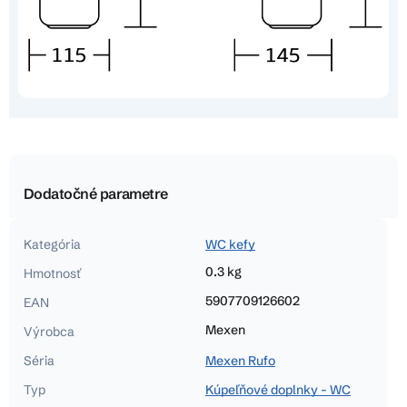
Dodatočné parametre
Kategória
WC kefy
0.3 kg
Hmotnosť
5907709126602
EAN
Mexen
Výrobca
Séria
Mexen Rufo
Typ
Kúpeľňové doplnky - WC