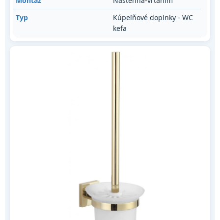
Montáž
Nástenná-vŕtaním
Typ
Kúpeľňové doplnky - WC
kefa