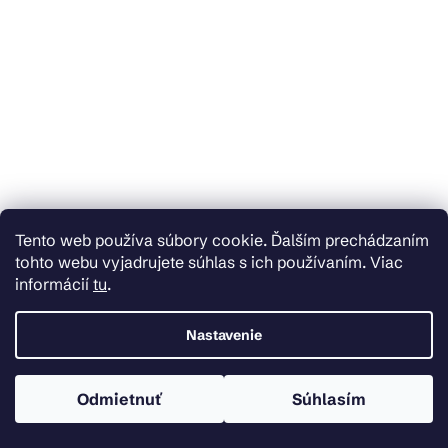
Tento web používa súbory cookie. Ďalším prechádzaním
tohto webu vyjadrujete súhlas s ich používaním. Viac
informácií
tu
.
Nastavenie
Skladom
Mexen Rino, záchodová WC kefa, zlatá lesklá, 7027050-50
Odmietnuť
Súhlasím
€23,29