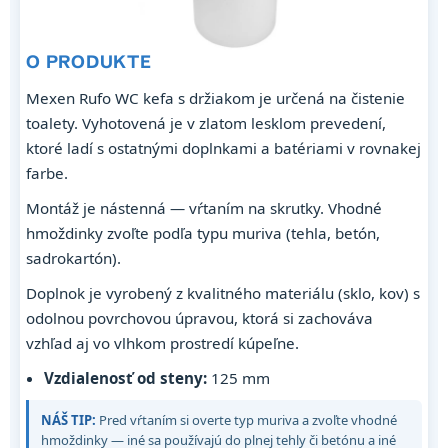
O PRODUKTE
Mexen Rufo WC kefa s držiakom je určená na čistenie
toalety. Vyhotovená je v zlatom lesklom prevedení,
ktoré ladí s ostatnými doplnkami a batériami v rovnakej
farbe.
Montáž je nástenná — vŕtaním na skrutky. Vhodné
hmoždinky zvoľte podľa typu muriva (tehla, betón,
sadrokartón).
Doplnok je vyrobený z kvalitného materiálu (sklo, kov) s
odolnou povrchovou úpravou, ktorá si zachováva
vzhľad aj vo vlhkom prostredí kúpeľne.
Vzdialenosť od steny:
125 mm
NÁŠ TIP:
Pred vŕtaním si overte typ muriva a zvoľte vhodné
hmoždinky — iné sa používajú do plnej tehly či betónu a iné