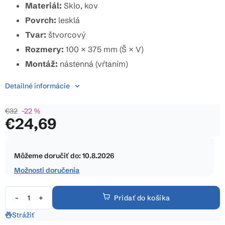
hviezdičiek.
Materiál:
Sklo, kov
Povrch:
lesklá
Tvar:
štvorcový
Rozmery:
100 × 375 mm (Š × V)
Montáž:
nástenná (vŕtaním)
Detailné informácie
€32
–22 %
€24,69
Jednotková
cena:
Môžeme doručiť do:
10.8.2026
Možnosti doručenia
Pridať do košíka
Strážiť