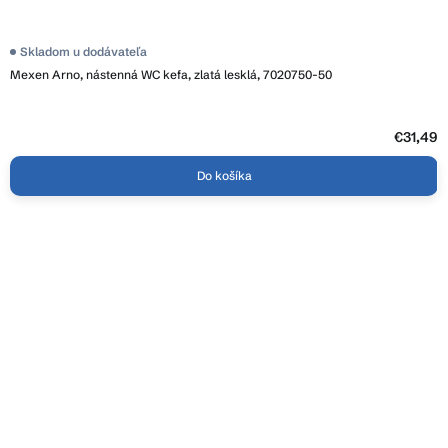
Priemerné
Skladom u dodávateľa
hodnotenie
Mexen Arno, nástenná WC kefa, zlatá lesklá, 7020750-50
produktu
je
5,0
z
5
€31,49
hviezdičiek.
Do košíka