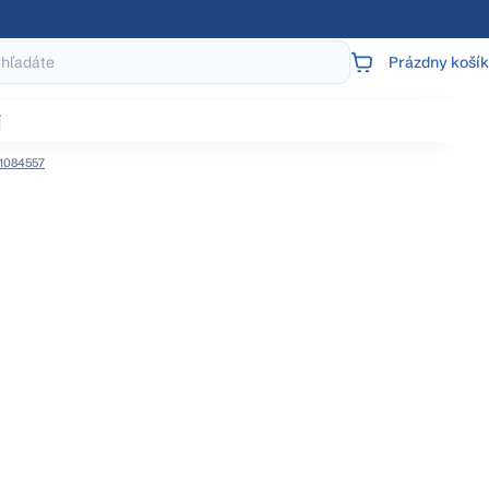
Prázdny košík
NÁKUPNÝ
KOŠÍK
j
21084557