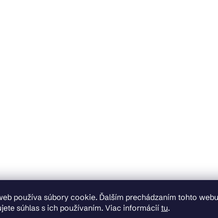
web používa súbory cookie. Ďalším prechádzaním tohto web
jete súhlas s ich používaním. Viac informácií
tu
.