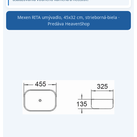
Mexen RITA umývadlo, 45x32 cm, strieborná-biela ·
Predáva HeavenShop