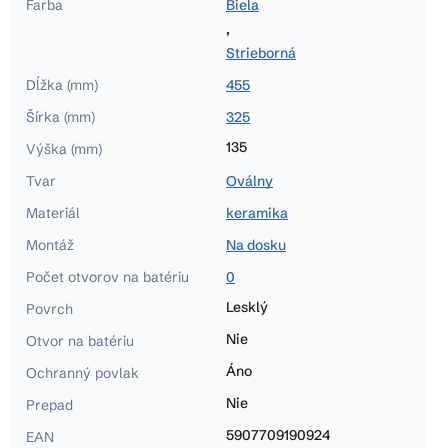
Farba
Biela
,
Strieborná
Dĺžka (mm)
455
Šírka (mm)
325
135
Výška (mm)
Tvar
Oválny
Materiál
keramika
Montáž
Na dosku
Počet otvorov na batériu
0
Lesklý
Povrch
Nie
Otvor na batériu
Áno
Ochranný povlak
Nie
Prepad
5907709190924
EAN