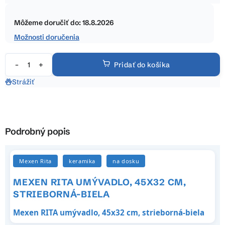
hviezdičiek.
Jednotková
cena:
Môžeme doručiť do:
18.8.2026
Možnosti doručenia
Pridať do košíka
Strážiť
Podrobný popis
Mexen Rita
keramika
na dosku
MEXEN RITA UMÝVADLO, 45X32 CM,
STRIEBORNÁ-BIELA
Mexen RITA umývadlo, 45x32 cm, strieborná-biela