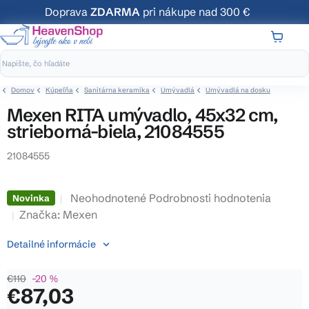
Prejsť
Doprava
ZDARMA
pri nákupe nad 300 €
na
obsah
NÁKUP
KOŠÍK
Domov
Kúpeľňa
Sanitárna keramika
Umývadlá
Umývadlá na dosku
Mexen RITA umývadlo, 45x32 cm,
strieborná-biela, 21084555
21084555
Priemerné
Neohodnotené
Podrobnosti hodnotenia
Novinka
hodnotenie
Značka:
Mexen
produktu
Detailné informácie
je
0,0
€110
–20 %
z
€87,03
5