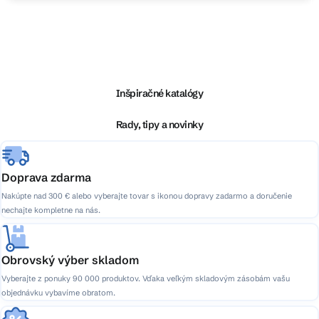
Z
á
p
ä
Inšpiračné katalógy
t
i
Rady, tipy a novinky
e
Doprava zdarma
Nakúpte nad 300 € alebo vyberajte tovar s ikonou dopravy zadarmo a doručenie
nechajte kompletne na nás.
Obrovský výber skladom
Vyberajte z ponuky 90 000 produktov. Vďaka veľkým skladovým zásobám vašu
objednávku vybavíme obratom.