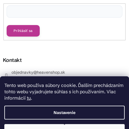
Vložením e-mailu súhlasíte s
podmienkami ochrany osobných údajov
Prihlásiť sa
Kontakt
objednavky
@
heavenshop.sk
+421 914 399 399
Tento web používa súbory cookie. Ďalším prechádzaním
_Info objednávky : +421 914 399 399 Pracovné dni od
tohto webu vyjadrujete súhlas s ich používaním. Viac
8.00 hod. do 12.00 . REKLAMÁCIE : +421 914 399 399
informácií
tu
.
HeavenShop.sk
HeavenShop.sk
Nastavenie