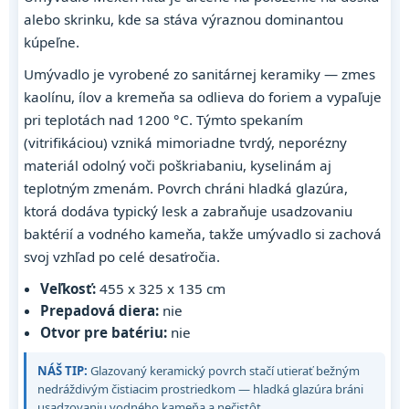
alebo skrinku, kde sa stáva výraznou dominantou
kúpeľne.
Umývadlo je vyrobené zo sanitárnej keramiky — zmes
kaolínu, ílov a kremeňa sa odlieva do foriem a vypaľuje
pri teplotách nad 1200 °C. Týmto spekaním
(vitrifikáciou) vzniká mimoriadne tvrdý, neporézny
materiál odolný voči poškriabaniu, kyselinám aj
teplotným zmenám. Povrch chráni hladká glazúra,
ktorá dodáva typický lesk a zabraňuje usadzovaniu
baktérií a vodného kameňa, takže umývadlo si zachová
svoj vzhľad po celé desaťročia.
Veľkosť:
455 x 325 x 135 cm
Prepadová diera:
nie
Otvor pre batériu:
nie
NÁŠ TIP:
Glazovaný keramický povrch stačí utierať bežným
nedráždivým čistiacim prostriedkom — hladká glazúra bráni
usadzovaniu vodného kameňa a nečistôt.