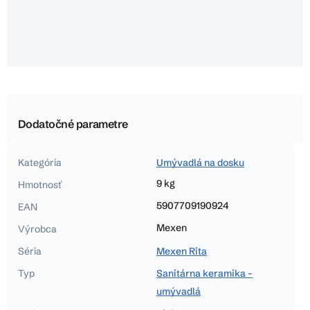
Dodatočné parametre
Kategória
Umývadlá na dosku
9 kg
Hmotnosť
5907709190924
EAN
Mexen
Výrobca
Séria
Mexen Rita
Typ
Sanitárna keramika -
umývadlá