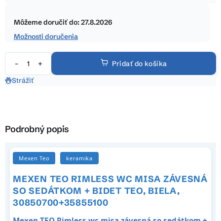
5
Jednotková
hviezdičiek.
cena:
Môžeme doručiť do:
27.8.2026
Možnosti doručenia
Pridať do košíka
Strážiť
Podrobný popis
Mexen Teo
keramika
MEXEN TEO RIMLESS WC MISA ZÁVESNÁ
SO SEDÁTKOM + BIDET TEO, BIELA,
30850700+35855100
Mexen TEO Rimless wc misa závesná so sedátkom +