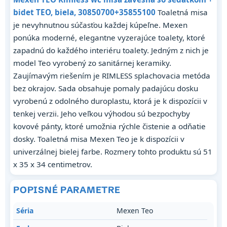
bidet TEO, biela, 30850700+35855100
Toaletná misa
je nevyhnutnou súčasťou každej kúpeľne. Mexen
ponúka moderné, elegantne vyzerajúce toalety, ktoré
zapadnú do každého interiéru toalety. Jedným z nich je
model Teo vyrobený zo sanitárnej keramiky.
Zaujímavým riešením je RIMLESS splachovacia metóda
bez okrajov. Sada obsahuje pomaly padajúcu dosku
vyrobenú z odolného duroplastu, ktorá je k dispozícii v
tenkej verzii. Jeho veľkou výhodou sú bezpochyby
kovové pánty, ktoré umožnia rýchle čistenie a odňatie
dosky. Toaletná misa Mexen Teo je k dispozícii v
univerzálnej bielej farbe. Rozmery tohto produktu sú 51
x 35 x 34 centimetrov.
POPISNÉ PARAMETRE
Séria
Mexen Teo