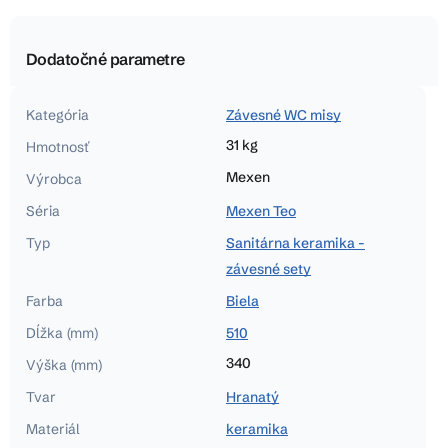
Dodatočné parametre
Kategória
Závesné WC misy
31 kg
Hmotnosť
Mexen
Výrobca
Séria
Mexen Teo
Typ
Sanitárna keramika -
závesné sety
Farba
Biela
Dĺžka (mm)
510
340
Výška (mm)
Tvar
Hranatý
Materiál
keramika