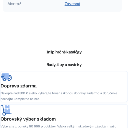
Montáž
Závesná
Z
á
p
ä
Inšpiračné katalógy
t
i
Rady, tipy a novinky
e
Doprava zdarma
Nakúpte nad 300 € alebo vyberajte tovar s ikonou dopravy zadarmo a doručenie
nechajte kompletne na nás.
Obrovský výber skladom
Vyberajte z ponuky 90 000 produktov. Vďaka veľkým skladovým zásobám vašu