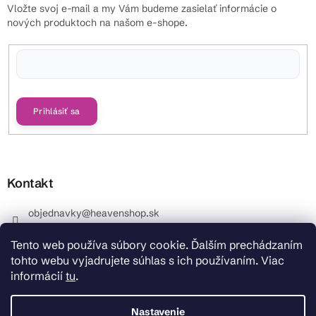
Vložte svoj e-mail a my Vám budeme zasielať informácie o
nových produktoch na našom e-shope.
Vložením e-mailu súhlasíte s
podmienkami ochrany osobných údajov
Prihlásiť sa
Kontakt
objednavky
@
heavenshop.sk
+421 914 399 399
Tento web používa súbory cookie. Ďalším prechádzaním
_Info objednávky : +421 914 399 399 Pracovné dni od
tohto webu vyjadrujete súhlas s ich používaním. Viac
8.00 hod. do 12.00 . REKLAMÁCIE : +421 914 399 399
informácií
tu
.
HeavenShop.sk
HeavenShop.sk
Nastavenie