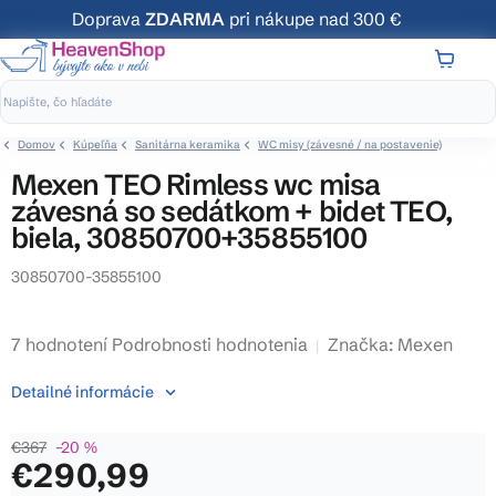
Prejsť
Doprava
ZDARMA
pri nákupe nad 300 €
na
obsah
NÁKUP
KOŠÍK
Domov
Kúpeľňa
Sanitárna keramika
WC misy (závesné / na postavenie)
Mexen TEO Rimless wc misa
závesná so sedátkom + bidet TEO,
biela, 30850700+35855100
30850700-35855100
Priemerné
7 hodnotení
Podrobnosti hodnotenia
Značka:
Mexen
hodnotenie
Detailné informácie
produktu
je
€367
–20 %
4,1
€290,99
z