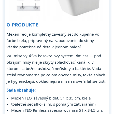
O PRODUKTE
Mexen Teo je kompletný závesný set do kúpeľne vo
farbe biela, pripravený na zabudovanie do steny —
všetko potrebné nájdete v jednom balení.
WC misa využíva bezokrajový systém Rimless — pod
okrajom misy nie je skrytý splachovací kanálik, v
ktorom sa bežne usádzajú nečistoty a baktérie. Voda
steká rovnomerne po celom obvode misy, takže splach
je hygienickejší, dôkladnejší a misa sa oveľa ľahšie čistí.
Sada obsahuje:
Mexen TEO, závesný bidet, 51 x 35 cm, biela
toaletné sedátko (slim, s pomalým zatváraním)
Mexen TEO Rimless závesná wc misa 51 x 34,5 cm,