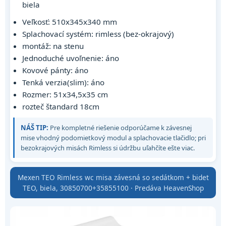
biela
Veľkosť: 510x345x340 mm
Splachovací systém: rimless (bez-okrajový)
montáž: na stenu
Jednoduché uvoľnenie: áno
Kovové pánty: áno
Tenká verzia(slim): áno
Rozmer: 51x34,5x35 cm
rozteč štandard 18cm
NÁŠ TIP:
Pre kompletné riešenie odporúčame k závesnej
mise vhodný podomietkový modul a splachovacie tlačidlo; pri
bezokrajových misách Rimless si údržbu uľahčíte ešte viac.
Mexen TEO Rimless wc misa závesná so sedátkom + bidet
TEO, biela, 30850700+35855100 · Predáva HeavenShop