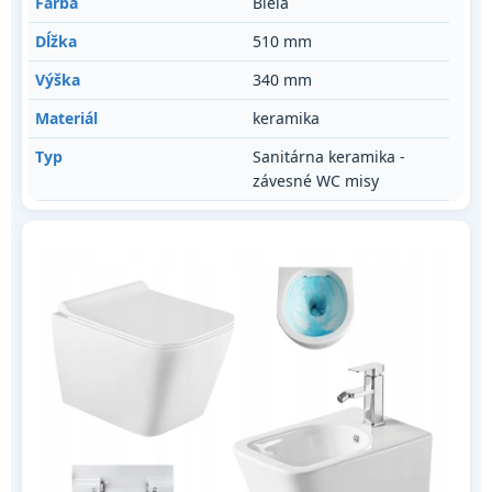
Farba
Biela
Dĺžka
510 mm
Výška
340 mm
Materiál
keramika
Typ
Sanitárna keramika -
závesné WC misy