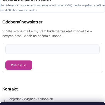
Pomôžeme vám s výberom aj technickými otázkami. Každý mesiac úspešne vyriešime
cez 4 000 hovorov a e-mailov.
Odoberať newsletter
Vložte svoj e-mail a my Vám budeme zasielať informácie o
nových produktoch na našom e-shope.
Vložením e-mailu súhlasíte s
podmienkami ochrany osobných údajov
Prihlásiť sa
Kontakt
objednavky
@
heavenshop.sk
+421 914 399 399