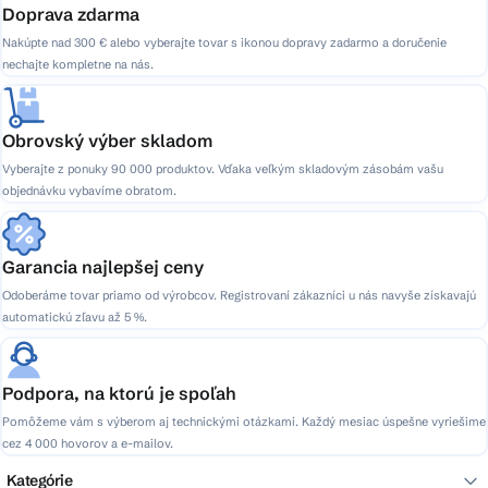
v
Doprava zdarma
k
Nakúpte nad 300 € alebo vyberajte tovar s ikonou dopravy zadarmo a doručenie
y
nechajte kompletne na nás.
v
ý
p
Obrovský výber skladom
i
Vyberajte z ponuky 90 000 produktov. Vďaka veľkým skladovým zásobám vašu
s
objednávku vybavíme obratom.
u
Garancia najlepšej ceny
Odoberáme tovar priamo od výrobcov. Registrovaní zákazníci u nás navyše získavajú
automatickú zľavu až 5 %.
Podpora, na ktorú je spoľah
Pomôžeme vám s výberom aj technickými otázkami. Každý mesiac úspešne vyriešime
cez 4 000 hovorov a e-mailov.
Kategórie