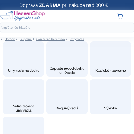
Prejsť
Doprava
ZDARMA
pri nákupe nad 300 €
na
obsah
NÁKUP
KOŠÍK
Domov
Kúpeľňa
Sanitárna keramika
Umývadlá
Zapustené/pod dosku
Umývadlá na dosku
Klasické - závesné
umývadlá
Voľne stojace
Dvojumývadlá
Výlevky
umývadla