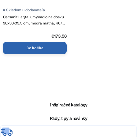
t
o
Skladom u dodávateľa
v
Cersanit Larga, umývadlo na dosku
38x38x13,5 cm, modrá matná, K677-
064
€173,58
Do košíka
O
v
l
Z
á
á
d
p
a
ä
Inšpiračné katalógy
c
t
i
i
Rady, tipy a novinky
e
e
p
r