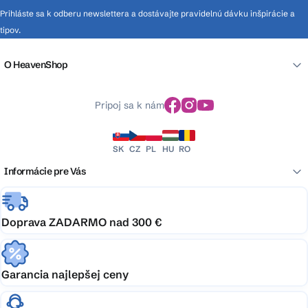
Prihláste sa k odberu newslettera a dostávajte pravidelnú dávku inšpirácie a
tipov.
O HeavenShop
Pripoj sa k nám
SK
CZ
PL
HU
RO
Informácie pre Vás
Doprava ZADARMO nad 300 €
Garancia najlepšej ceny