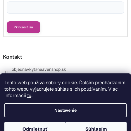
Vložením e-mailu súhlasíte s
podmienkami ochrany osobných údajov
Prihlásiť sa
Kontakt
objednavky
@
heavenshop.sk
+421 914 399 399
Tento web používa súbory cookie. Ďalším prechádzaním
_Info objednávky : +421 914 399 399 Pracovné dni od
tohto webu vyjadrujete súhlas s ich používaním. Viac
8.00 hod. do 12.00 . REKLAMÁCIE : +421 914 399 399
informácií
tu
.
HeavenShop.sk
HeavenShop.sk
Nastavenie
Odmietnuť
Súhlasím
Copyright 2026
Heavenshop
. Všetky práva vyhradené.