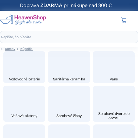
Prejsť
Doprava
ZDARMA
pri nákupe nad 300 €
na
obsah
NÁKUP
KOŠÍK
Domov
Kúpeľňa
Vodovodné batérie
Sanitárna keramika
Vane
Sprchové dvere do
Vaňové zásteny
Sprchové žľaby
otvoru