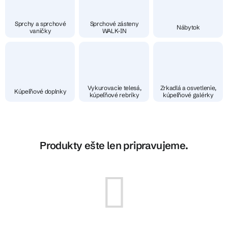
Sprchy a sprchové
Sprchové zásteny
Nábytok
vaničky
WALK-IN
Vykurovacie telesá,
Zrkadlá a osvetlenie,
Kúpeľňové doplnky
kúpeľňové rebríky
kúpeľňové galérky
Produkty ešte len pripravujeme.