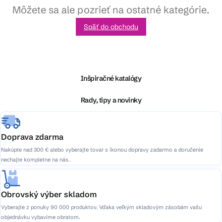
Môžete sa ale pozrieť na ostatné kategórie.
Späť do obchodu
Z
á
p
ä
Inšpiračné katalógy
t
i
Rady, tipy a novinky
e
Doprava zdarma
Nakúpte nad 300 € alebo vyberajte tovar s ikonou dopravy zadarmo a doručenie
nechajte kompletne na nás.
Obrovský výber skladom
Vyberajte z ponuky 90 000 produktov. Vďaka veľkým skladovým zásobám vašu
objednávku vybavíme obratom.