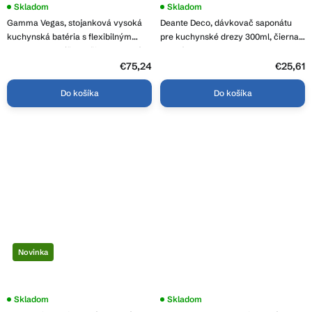
Skladom
Skladom
Gamma Vegas, stojanková vysoká
Deante Deco, dávkovač saponátu
kuchynská batéria s flexibilným
pre kuchynské drezy 300ml, čierna
ramenom a spŕškou, čierna matná-
matná, ZZZ_B00D
chróm lesklý, GMA-BVSK-CH
€75,24
€25,61
Do košíka
Do košíka
Novinka
Priemerné
Skladom
Skladom
hodnotenie