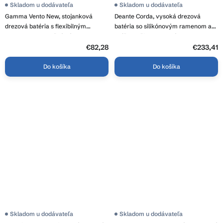
Skladom u dodávateľa
Skladom u dodávateľa
Gamma Vento New, stojanková
Deante Corda, vysoká drezová
drezová batéria s flexibilným
batéria so silikónovým ramenom a
ramenom, 2-funkčný výtok,
spŕškou, čierna matná, DEA-
grafitová matná, GMA-BVONK-GG
BRC_N72M
€82,28
€233,41
Do košíka
Do košíka
Skladom u dodávateľa
Skladom u dodávateľa