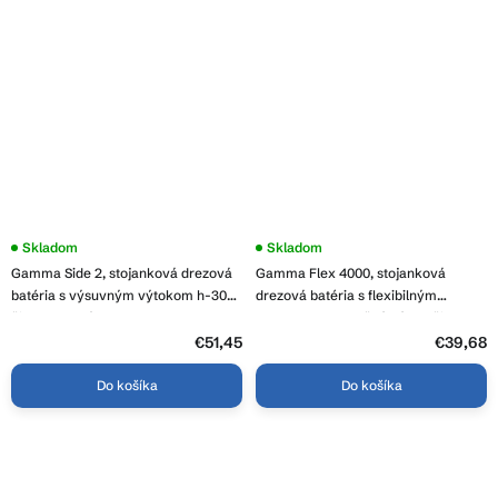
Skladom
Skladom
Gamma Side 2, stojanková drezová
Gamma Flex 4000, stojanková
batéria s výsuvným výtokom h-300,
drezová batéria s flexibilným
čierna matná, GMA-BSE2-BK
ramenom, 2-funkčný výtok, čierna-
grafitová, GMA-BFX-4000GM
€51,45
€39,68
Do košíka
Do košíka