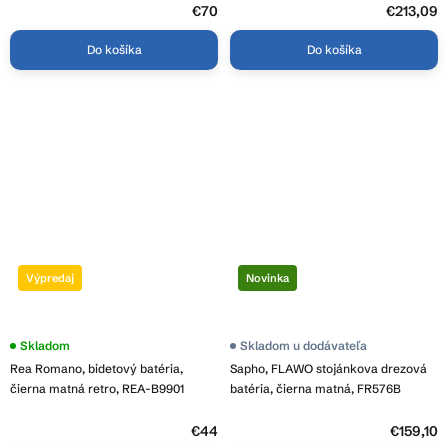
€70
€213,09
Do košíka
Do košíka
Výpredaj
Novinka
Skladom
Skladom u dodávateľa
Rea Romano, bidetový batéria,
Sapho, FLAWO stojánkova drezová
čierna matná retro, REA-B9901
batéria, čierna matná, FR576B
€44
€159,10