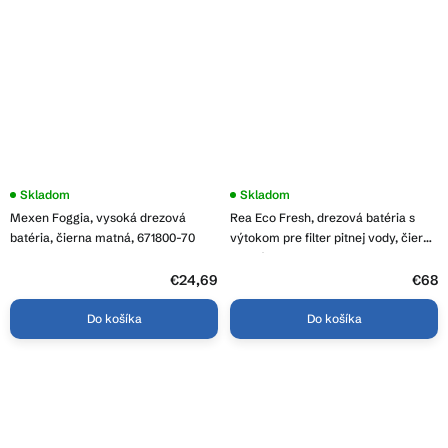
Priemerné
Skladom
Skladom
hodnotenie
Mexen Foggia, vysoká drezová
Rea Eco Fresh, drezová batéria s
produktu
je
batéria, čierna matná, 671800-70
výtokom pre filter pitnej vody, čierna
3,9
matná, REA-B7564
z
5
€24,69
€68
hviezdičiek.
Do košíka
Do košíka