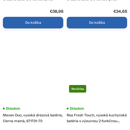
ramenom, čierna-grafitová, GMA-
ramenom, šedá-chrómová, GMA-
BFX-2000GM
BFX-3000G
€38,98
€34,65
Do košíka
Do košíka
Novinka
Skladom
Skladom
Mexen Duo, vysoká drezová batéria,
Rea Fresh Touch, vysoká kuchynská
čierna matná, 671701-70
batéria s výsuvnou 2-funkčnou
spŕškou, čierna matná, REA-B6734