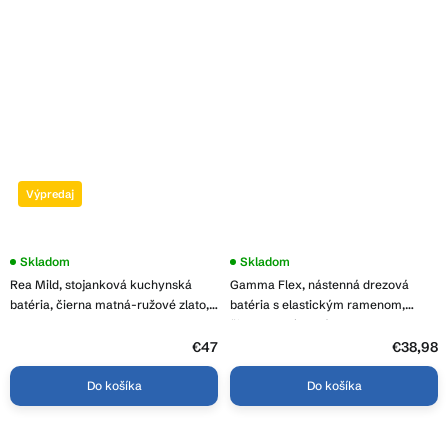
Výpredaj
Skladom
Skladom
Rea Mild, stojanková kuchynská
Gamma Flex, nástenná drezová
batéria, čierna matná-ružové zlato,
batéria s elastickým ramenom,
REA-B4801
čierna-chrómová, GMA-BFXS-BK
€47
€38,98
Do košíka
Do košíka