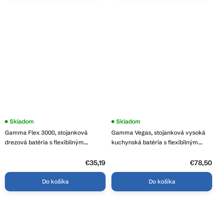
Priemerné
Skladom
Priemerné
Skladom
hodnotenie
hodnotenie
Gamma Flex 3000, stojanková
Gamma Vegas, stojanková vysoká
produktu
produktu
je
je
drezová batéria s flexibilným
kuchynská batéria s flexibilným
3,8
3,7
ramenom, čierna, GMA-BFX-
ramenom a spŕškou, čierna matná,
z
z
3000BK
GMA-BVSK-BK
5
€35,19
5
€78,50
hviezdičiek.
hviezdičiek.
Do košíka
Do košíka