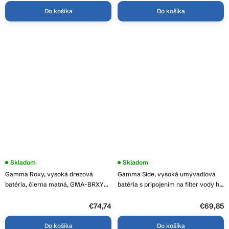
Do košíka
Do košíka
Skladom
Skladom
Gamma Roxy, vysoká drezová
Gamma Side, vysoká umývadlová
batéria, čierna matná, GMA-BRXYK-
batéria s pripojením na filter vody h-
BK
330, čierna matná, GMA-BSEF-BK
€74,74
€69,85
Do košíka
Do košíka