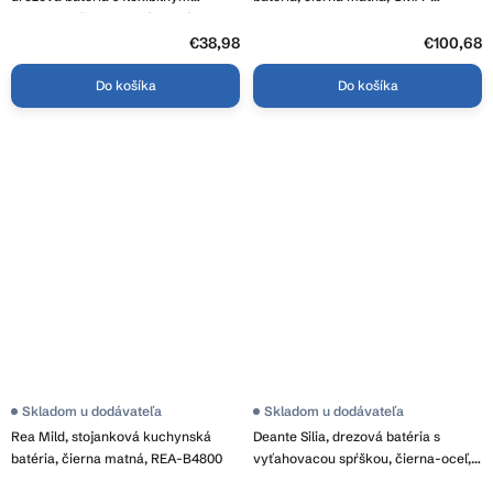
ramenom, čierna-zlatá lesklá, GMA-
BROKWW-BK
BFX-2000GD
€38,98
€100,68
Do košíka
Do košíka
Skladom u dodávateľa
Skladom u dodávateľa
Rea Mild, stojanková kuchynská
Deante Silia, drezová batéria s
batéria, čierna matná, REA-B4800
vyťahovacou spŕškou, čierna-oceľ,
BQS_B730