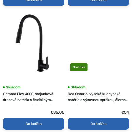
Novinka
Skladom
Skladom
Gamma Flex 4000, stojanková
Rea Ontario, vysoká kuchynská
drezová batéria s flexibilným
batéria s výsuvnou spŕškou, čierna
ramenom, 2-funkčný výtok, čierna
matná, REA-B6571
matná, GMA-BFX-4000BK
€35,65
€54
Do košíka
Do košíka