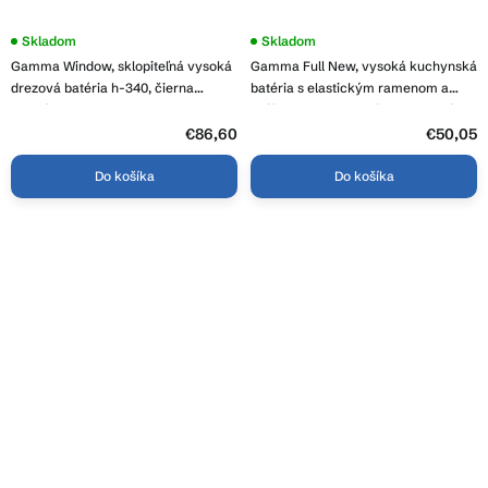
Skladom
Priemerné
Skladom
hodnotenie
Gamma Window, sklopiteľná vysoká
Gamma Full New, vysoká kuchynská
produktu
je
drezová batéria h-340, čierna
batéria s elastickým ramenom a
3,9
matná, GMA-BWW-BK
spŕškou h-485 mm, čierna matná,
z
GMA-BFLN-BK
€86,60
5
€50,05
hviezdičiek.
Do košíka
Do košíka