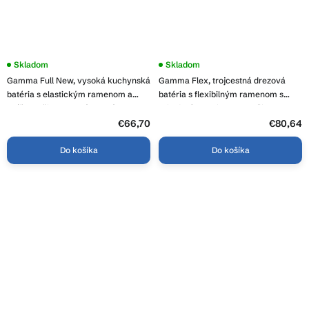
Skladom
Skladom
Gamma Full New, vysoká kuchynská
Gamma Flex, trojcestná drezová
batéria s elastickým ramenom a
batéria s flexibilným ramenom s
spŕškou, čierna-zlatá matná, GMA-
pripojením na filter vody, čierna
BFLN-BGD
matná-zlatá matná, GMA-BFXF-
€66,70
€80,64
BGD
Do košíka
Do košíka