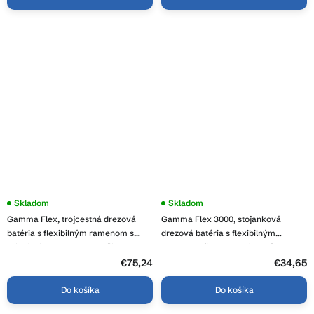
Skladom
Priemerné
Skladom
hodnotenie
Gamma Flex, trojcestná drezová
Gamma Flex 3000, stojanková
produktu
je
batéria s flexibilným ramenom s
drezová batéria s flexibilným
4,7
pripojením na filter vody, čierna
ramenom, čierna-chrómová, GMA-
z
matná, GMA-BFXF-BK
BFX-3000CH
€75,24
5
€34,65
hviezdičiek.
Do košíka
Do košíka