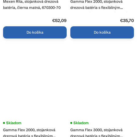
Mexen Rita, stojanková drezová
Gamma Flex 2000, stojanková
produktu
je
batéria, čierna matná, 670300-70
drezová batéria s flexibilným
3,9
ramenom, čierna-medená matná,
z
GMA-BFX-2000BRGD
5
€52,09
€35,70
hviezdičiek.
Do košíka
Do košíka
Skladom
Skladom
Gamma Flex 2000, stojanková
Gamma Flex 3000, stojanková
drezová batéria s flexibilným
drezová batéria s flexibilným