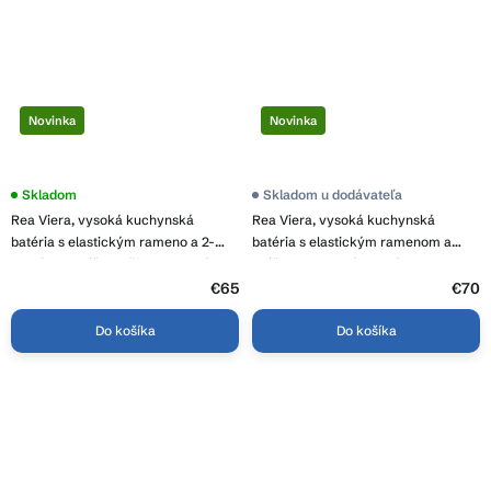
Novinka
Novinka
Skladom
Skladom u dodávateľa
Rea Viera, vysoká kuchynská
Rea Viera, vysoká kuchynská
batéria s elastickým rameno a 2-
batéria s elastickým ramenom a
funkčnou spŕškou, čierna matná-
spŕškou, medená matná, REA-B4854
brúsená oceľ, REA-B4850
€65
€70
Do košíka
Do košíka