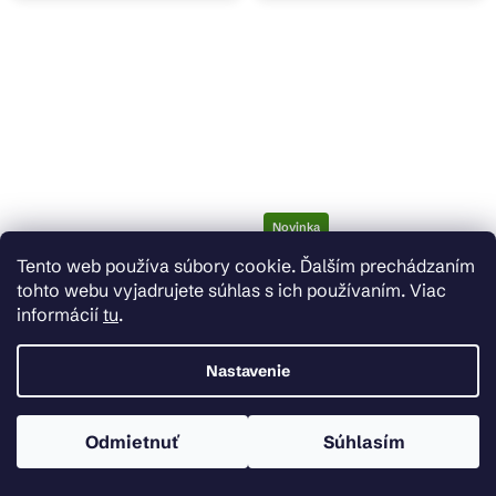
Novinka
Tento web používa súbory cookie. Ďalším prechádzaním
tohto webu vyjadrujete súhlas s ich používaním. Viac
Priemerné
Skladom
Skladom u dodávateľa
informácií
tu
.
hodnotenie
Mexen FLEX, vysoká drezová
Mexen ROSA - Vysoká
produktu
je
batéria s flexibilným ramenom,
batéria/drezová, čierna, 670800-70
3,8
Nastavenie
čierna matná, 670900-70
z
5
€41,09
€32,28
hviezdičiek.
Do košíka
Do košíka
Odmietnuť
Súhlasím