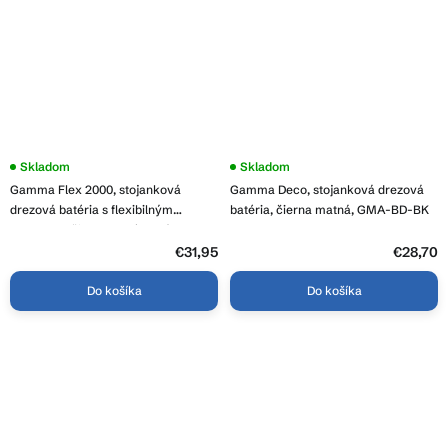
Skladom
Skladom
Gamma Flex 2000, stojanková
Gamma Deco, stojanková drezová
drezová batéria s flexibilným
batéria, čierna matná, GMA-BD-BK
ramenom, čierna-chrómová, GMA-
BFX-2000CH
€31,95
€28,70
Do košíka
Do košíka