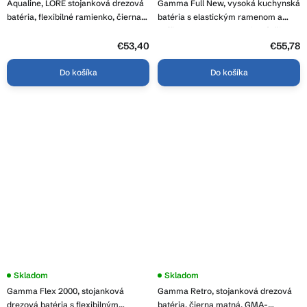
Aqualine, LORE stojanková drezová
Gamma Full New, vysoká kuchynská
batéria, flexibilné ramienko, čierna
batéria s elastickým ramenom a
mat, 1106-70B
spŕškou h-485 mm, grafitová-čierna
matná, GMA-BFLN-GG
€53,40
€55,78
Do košíka
Do košíka
Skladom
Skladom
Gamma Flex 2000, stojanková
Gamma Retro, stojanková drezová
drezová batéria s flexibilným
batéria, čierna matná, GMA-