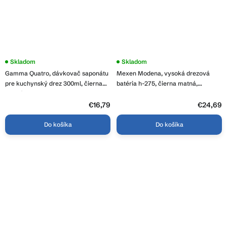
Priemerné
Skladom
Priemerné
Skladom
hodnotenie
hodnotenie
Gamma Quatro, dávkovač saponátu
Mexen Modena, vysoká drezová
produktu
produktu
je
je
pre kuchynský drez 300ml, čierna
batéria h-275, čierna matná,
4,8
3,7
matná, GMA-DOK-BK
671900-70
z
z
5
€16,79
5
€24,69
hviezdičiek.
hviezdičiek.
Do košíka
Do košíka