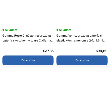
Skladom
Skladom
Gamma Retro C, nástenná drezová
Gamma Vento, drezová batéria s
batéria s výtokom v tvare C, čierna
elastickým ramenom a 2-funkčným
matná, GMA-BROS-C-BK
výtokom, čierna matná-ružové
zlato, GMA-BVOK-RG
€37,35
€99,60
Do košíka
Do košíka