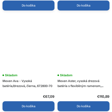
Do košíka
Do košíka
Priemerné
Skladom
Priemerné
Skladom
hodnotenie
hodnotenie
Mexen Ava - Vysoká
Mexen Aster, vysoká drezová
produktu
produktu
je
je
batéria/drezová, čierna, 672800-70
batéria s flexibilným ramenom,
4,0
3,8
čierna matná, 73450-70
z
z
5
€67,09
5
€110,89
hviezdičiek.
hviezdičiek.
Do košíka
Do košíka