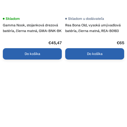
Priemerné
Skladom
Skladom u dodávateľa
hodnotenie
Gamma Nook, stojanková drezová
Rea Bona Old, vysoká umývadlová
produktu
je
batéria, čierna matná, GMA-BNK-BK
batéria, čierna matná, REA-B0183
4,0
z
5
€45,47
€65
hviezdičiek.
Do košíka
Do košíka