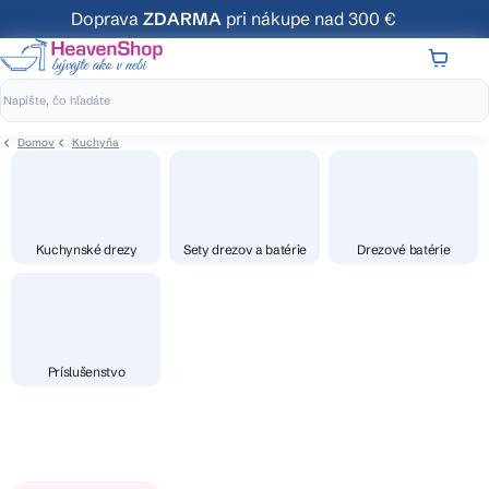
Prejsť
Doprava
ZDARMA
pri nákupe nad 300 €
na
obsah
NÁKUP
KOŠÍK
Domov
Kuchyňa
Kuchynské drezy
Sety drezov a batérie
Drezové batérie
Príslušenstvo
V