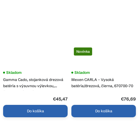
Novinka
Skladom
Priemerné
Skladom
hodnotenie
Gamma Cado, stojanková drezová
Mexen CARLA - Vysoká
produktu
je
batéria s výsuvnou výlevkou,
batéria/drezová, čierna, 670700-70
3,7
čierna-chrómová, GMA-BCO-BK
z
€45,47
5
€76,69
hviezdičiek.
Do košíka
Do košíka