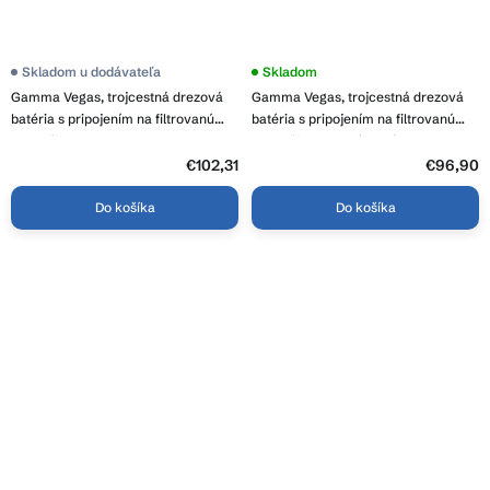
Skladom u dodávateľa
Skladom
Gamma Vegas, trojcestná drezová
Gamma Vegas, trojcestná drezová
batéria s pripojením na filtrovanú
batéria s pripojením na filtrovanú
vodu, čierna, GMA-BVSKF-BK
vodu, čierna-chrómová, GMA-
BVSKF-CH
€102,31
€96,90
Do košíka
Do košíka