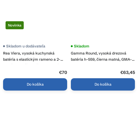
Novinka
Skladom u dodávateľa
Skladom
Rea Viera, vysoká kuchynská
Gamma Round, vysoká drezová
batéria s elastickým rameno a 2-
batéria h-559, čierna matná, GMA-
funkčnou spŕškou, čierna matná-
BRDP-BK
zlatá matná, Rea-B4852
€70
€63,45
Do košíka
Do košíka