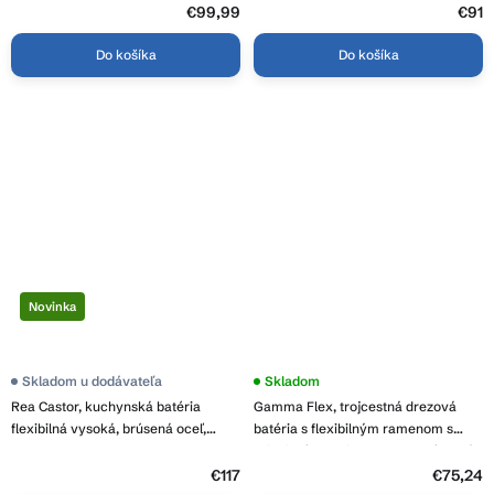
€99,99
€91
Do košíka
Do košíka
Novinka
Skladom u dodávateľa
Skladom
Rea Castor, kuchynská batéria
Gamma Flex, trojcestná drezová
flexibilná vysoká, brúsená oceľ,
batéria s flexibilným ramenom s
REA-B4322
pripojením na filter vody, chrómová-
čierna matná, GMA-BFXF-CH
€117
€75,24