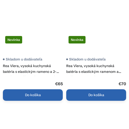
Novinka
Novinka
Skladom u dodávateľa
Skladom u dodávateľa
Rea Viera, vysoká kuchynská
Rea Viera, vysoká kuchynská
batéria s elastickým rameno a 2-
batéria s elastickým ramenom a
funkčnou spŕškou, čierna matná,
spŕškou, grafitová, REA-B4853
REA-B4851
€65
€70
Do košíka
Do košíka