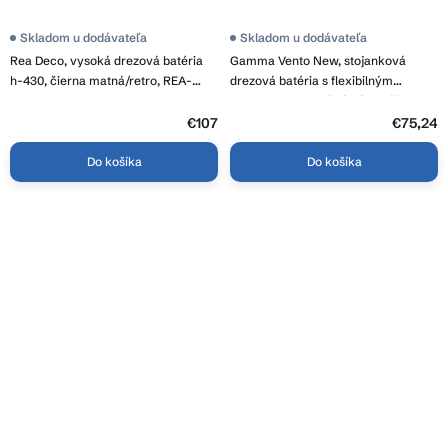
Skladom u dodávateľa
Skladom u dodávateľa
Rea Deco, vysoká drezová batéria
Gamma Vento New, stojanková
h-430, čierna matná/retro, REA-
drezová batéria s flexibilným
B0182
ramenom, 2-funkčný výtok, čierna-
chrómová, GMA-BVONK-CH
€107
€75,24
Do košíka
Do košíka