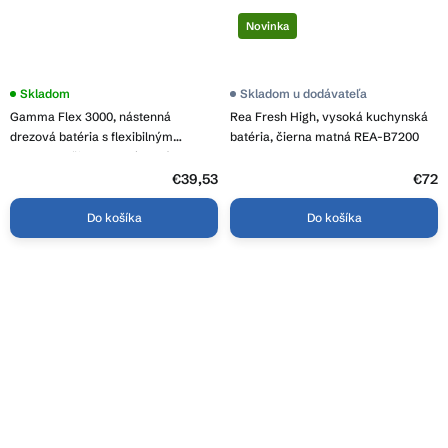
Novinka
Priemerné
Skladom
Skladom u dodávateľa
hodnotenie
Gamma Flex 3000, nástenná
Rea Fresh High, vysoká kuchynská
produktu
je
drezová batéria s flexibilným
batéria, čierna matná REA-B7200
3,9
ramenom, čierna-chrómová, GMA-
z
BFXS-3000BK
5
€39,53
€72
hviezdičiek.
Do košíka
Do košíka