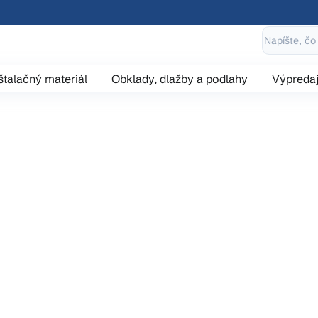
štalačný materiál
Obklady, dlažby a podlahy
Výpreda