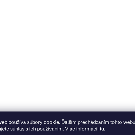
web používa súbory cookie. Ďalším prechádzaním tohto web
jete súhlas s ich používaním. Viac informácií
tu
.