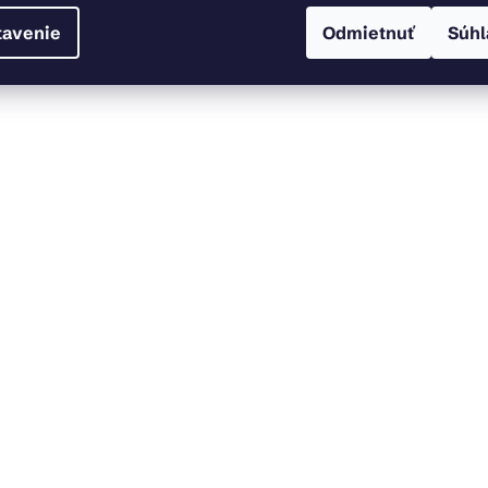
tavenie
Odmietnuť
Súhl