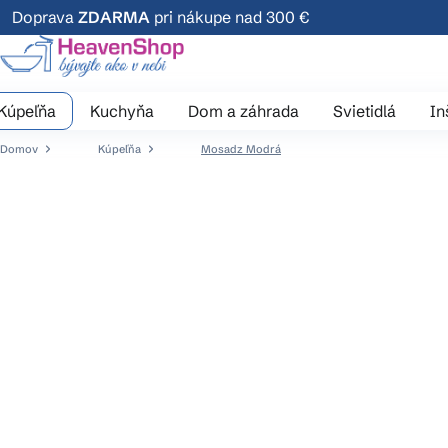
Prejsť
Doprava
ZDARMA
pri nákupe nad 300 €
na
obsah
Kúpeľňa
Kuchyňa
Dom a záhrada
Svietidlá
In
Domov
Kúpeľňa
Mosadz Modrá