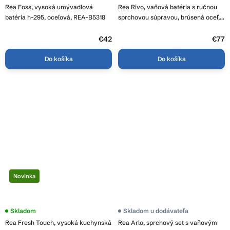
Rea Foss, vysoká umývadlová
Rea Rivo, vaňová batéria s ručnou
batéria h-295, oceľová, REA-B5318
sprchovou súpravou, brúsená oceľ,
REA-B7506
€42
€77
Do košíka
Do košíka
Novinka
Skladom
Skladom u dodávateľa
Rea Fresh Touch, vysoká kuchynská
Rea Arlo, sprchový set s vaňovým