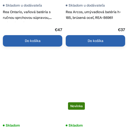
Skladom u dodávateľa
Skladom u dodávateľa
Rea Ontario, vaňová batéria s
Rea Arcos, umývadlová batéria h-
ručnou sprchovou súpravou,
185, brúsená oceľ, REA-B6961
brúsená oceľ, REA-B5514
€47
€37
Do košíka
Do košíka
Novinka
Skladom
Skladom