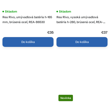
Skladom
Priemerné
Skladom
hodnotenie
Rea Rivo, umývadlová batéria h-165
Rea Rivo, vysoká umývadlová
produktu
je
mm, brúsená oceľ, REA-B6530
batéria h-280, brúsená oceľ, REA-
5,0
B6538
z
€35
5
€37
hviezdičiek.
Do košíka
Do košíka
Novinka