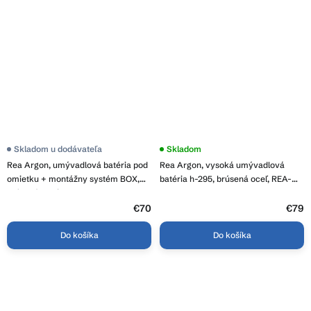
Skladom u dodávateľa
Skladom
Rea Argon, umývadlová batéria pod
Rea Argon, vysoká umývadlová
omietku + montážny systém BOX,
batéria h-295, brúsená oceľ, REA-
brúsená oceľ, REA-B3912
B6450
€70
€79
Do košíka
Do košíka