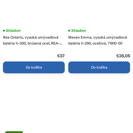
Skladom
Skladom
Rea Ontario, vysoká umývadlová
Mexen Emma, vysoká umývadlová
batéria h-300, brúsená oceľ, REA-
batéria h-290, oceľová, 71910-00
B5510
€37
€28,05
Do košíka
Do košíka