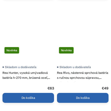
Novinka
Novinka
Skladom u dodávateľa
Skladom u dodávateľa
Rea Hunter, vysoká umývadlová
Rea Rivo, nástenná sprchová batéria
batéria h-270 mm, brúsená oceľ,
s ručnou sprchovou súpravou,
REA-B6681
brúsená oceľ, REA-B9326
€63
€49
Do košíka
Do košíka