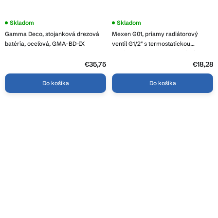
Skladom
Skladom
Gamma Deco, stojanková drezová
Mexen G01, priamy radiátorový
batéria, oceľová, GMA-BD-IX
ventil G1/2" s termostatickou
hlavicou M30x1,5 mm, oceľová,
W914-012-918-01
€35,75
€18,28
Do košíka
Do košíka