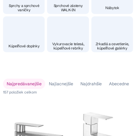
Sprchy a sprchové
Sprchové zásteny
Nábytok
vaničky
WALK-IN
Vykurovacie telesá,
Zrkadlá a osvetlenie,
Kúpeľňové doplnky
kúpeľňové rebríky
kúpeľňové galérky
V
R
Najpredávanejšie
Najlacnejšie
Najdrahšie
Abecedne
ý
a
p
157
položiek celkom
d
i
e
s
n
p
i
r
e
o
p