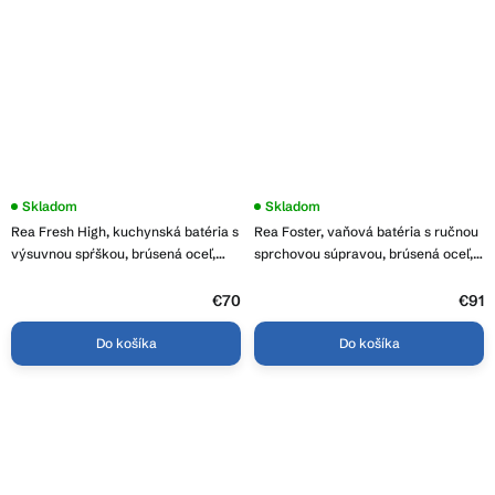
Skladom
Skladom
Rea Fresh High, kuchynská batéria s
Rea Foster, vaňová batéria s ručnou
výsuvnou spŕškou, brúsená oceľ,
sprchovou súpravou, brúsená oceľ,
REA-B6330
REA-B6326
€70
€91
Do košíka
Do košíka