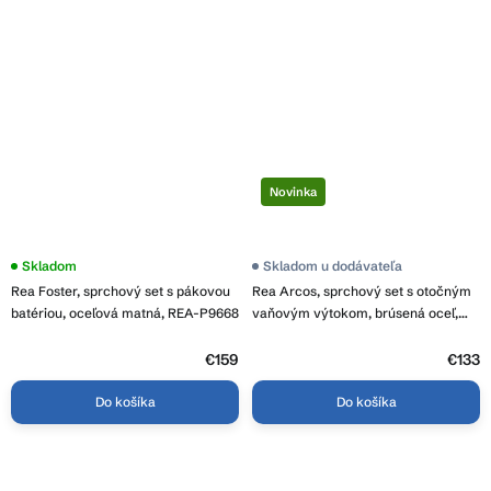
Novinka
Skladom
Skladom u dodávateľa
Rea Foster, sprchový set s pákovou
Rea Arcos, sprchový set s otočným
batériou, oceľová matná, REA-P9668
vaňovým výtokom, brúsená oceľ,
REA-P8926
€159
€133
Do košíka
Do košíka