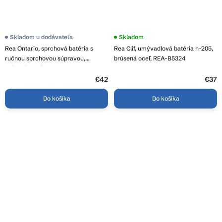
Skladom u dodávateľa
Skladom
Rea Ontario, sprchová batéria s
Rea Clif, umývadlová batéria h-205,
ručnou sprchovou súpravou,
brúsená oceľ, REA-B5324
brúsená oceľ, REA-B5502
€42
€37
Do košíka
Do košíka