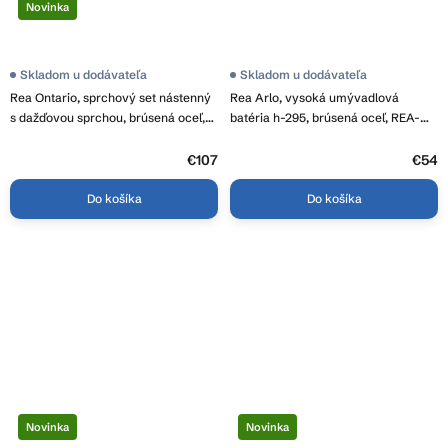
Novinka
Skladom u dodávateľa
Skladom u dodávateľa
Rea Ontario, sprchový set nástenný
Rea Arlo, vysoká umývadlová
s dažďovou sprchou, brúsená oceľ,
batéria h-295, brúsená oceľ, REA-
REA-P5506
B4588
€107
€54
Do košíka
Do košíka
Novinka
Novinka