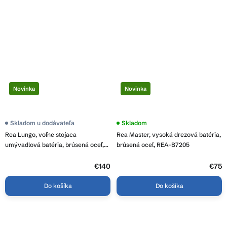
Novinka
Novinka
Skladom u dodávateľa
Skladom
Rea Lungo, voľne stojaca
Rea Master, vysoká drezová batéria,
umývadlová batéria, brúsená oceľ,
brúsená oceľ, REA-B7205
REA-B4305
€140
€75
Do košíka
Do košíka