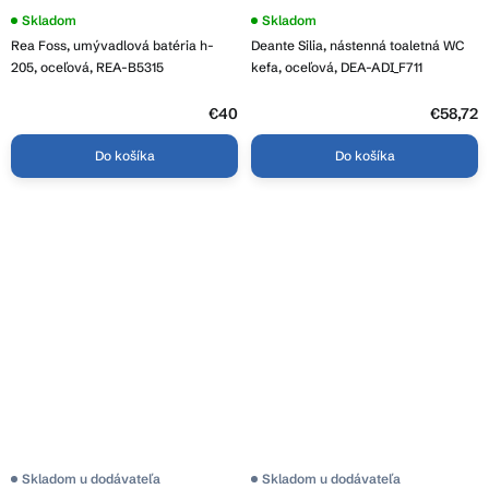
Skladom
Skladom
Rea Foss, umývadlová batéria h-
Deante Silia, nástenná toaletná WC
205, oceľová, REA-B5315
kefa, oceľová, DEA-ADI_F711
€40
€58,72
Do košíka
Do košíka
Skladom u dodávateľa
Skladom u dodávateľa