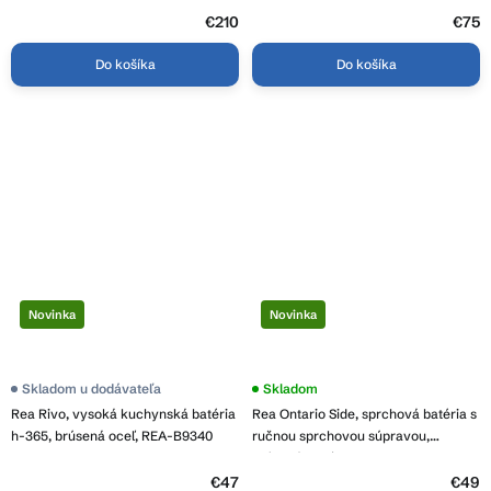
€210
€75
Do košíka
Do košíka
Novinka
Novinka
Skladom u dodávateľa
Skladom
Rea Rivo, vysoká kuchynská batéria
Rea Ontario Side, sprchová batéria s
h-365, brúsená oceľ, REA-B9340
ručnou sprchovou súpravou,
brúsená oceľ, REA-B6550
€47
€49