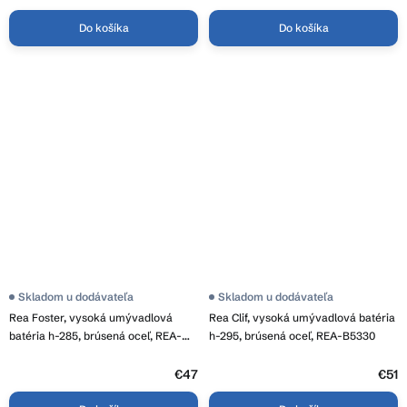
Do košíka
Do košíka
Skladom u dodávateľa
Skladom u dodávateľa
Rea Foster, vysoká umývadlová
Rea Clif, vysoká umývadlová batéria
batéria h-285, brúsená oceľ, REA-
h-295, brúsená oceľ, REA-B5330
B6324
€47
€51