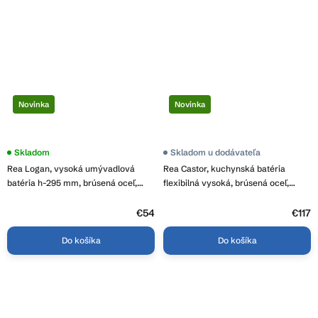
Novinka
Novinka
Skladom
Skladom u dodávateľa
Rea Logan, vysoká umývadlová
Rea Castor, kuchynská batéria
batéria h-295 mm, brúsená oceľ,
flexibilná vysoká, brúsená oceľ,
REA-B6684
REA-B4322
€54
€117
Do košíka
Do košíka