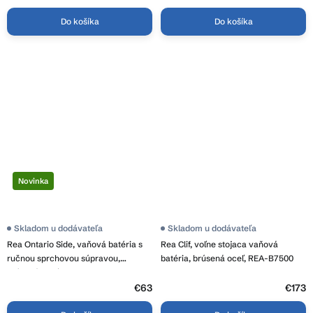
Do košíka
Do košíka
Novinka
Skladom u dodávateľa
Skladom u dodávateľa
Rea Ontario Side, vaňová batéria s
Rea Clif, voľne stojaca vaňová
ručnou sprchovou súpravou,
batéria, brúsená oceľ, REA-B7500
brúsená oceľ, REA-B6544
€63
€173