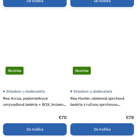
Do košíka
Do košíka
Novinka
Novinka
Skladom u dodávateľa
Skladom u dodávateľa
Rea Arcos, podomietková
Rea Hunter, nástenná sprchová
umývadlová batéria + BOX, brúsená
batéria s ručnou sprchovou
oceľ, REA-B6973
súpravou, brúsená oceľ, REA-B6682
€70
€79
Do košíka
Do košíka