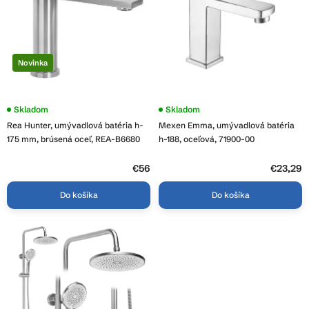
d
r
u
o
k
d
t
u
o
Novinka
k
v
t
o
Skladom
Priemerné
Skladom
hodnotenie
v
Rea Hunter, umývadlová batéria h-
Mexen Emma, umývadlová batéria
produktu
je
175 mm, brúsená oceľ, REA-B6680
h-188, oceľová, 71900-00
4,0
z
€56
5
€23,29
hviezdičiek.
Do košíka
Do košíka