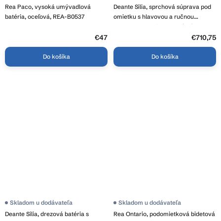
Rea Paco, vysoká umývadlová
Deante Silia, sprchová súprava pod
batéria, oceľová, REA-B0537
omietku s hlavovou a ručnou
sprchovou hlavicou, oceľová, DEA-
NQS_F9YK
€47
€710,75
Do košíka
Do košíka
Skladom u dodávateľa
Skladom u dodávateľa
Deante Silia, drezová batéria s
Rea Ontario, podomietková bidetová