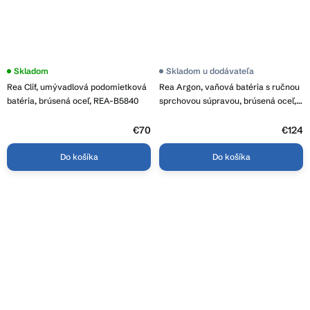
Skladom
Skladom u dodávateľa
Rea Clif, umývadlová podomietková
Rea Argon, vaňová batéria s ručnou
batéria, brúsená oceľ, REA-B5840
sprchovou súpravou, brúsená oceľ,
REA-B6452
€70
€124
Do košíka
Do košíka