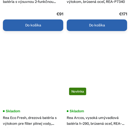
batéria s výsuvnou 2-funkčnou
výtokom, brúsená oceľ, REA-P7340
spŕškou, brúsená oceľ, REA-B6735
€91
€171
Do košíka
Do košíka
Novinka
Skladom
Skladom
Rea Eco Fresh, drezová batéria s
Rea Arcos, vysoká umývadlová
výtokom pre filter pitnej vody,
batéria h-290, brúsená oceľ, REA-
brúsená oceľ, REA-B7563
B6966