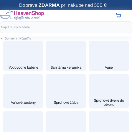
Prejsť
Doprava
ZDARMA
pri nákupe nad 300 €
na
obsah
NÁKUP
KOŠÍK
Domov
Kúpeľňa
Vodovodné batérie
Sanitárna keramika
Vane
Sprchové dvere do
Vaňové zásteny
Sprchové žľaby
otvoru