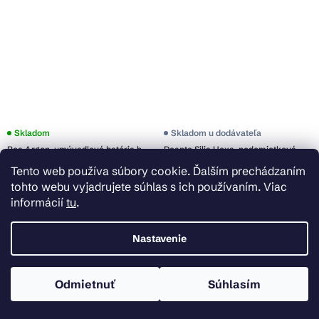
Skladom
Skladom u dodávateľa
Rea Argon, umývadlová batéria h-
Deante Silia Hexa, podomietková
165, brúsená oceľ, REA-B6449
sprchová súprava, brúsená oceľ,
Tento web používa súbory cookie. Ďalším prechádzaním
DEA-NHS_F9XK
tohto webu vyjadrujete súhlas s ich používaním. Viac
€65
€670,12
informácií
tu
.
Do košíka
Do košíka
Nastavenie
Odmietnuť
Súhlasím