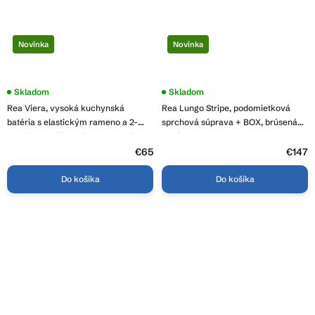
Novinka
Novinka
Skladom
Skladom
Rea Viera, vysoká kuchynská
Rea Lungo Stripe, podomietková
batéria s elastickým rameno a 2-
sprchová súprava + BOX, brúsená
funkčnou spŕškou, čierna matná-
oceľ, REA-P9493
brúsená oceľ, REA-B4850
€65
€147
Do košíka
Do košíka