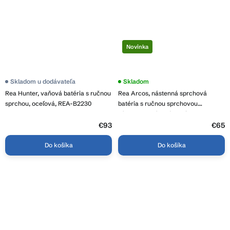
Novinka
Skladom u dodávateľa
Skladom
Rea Hunter, vaňová batéria s ručnou
Rea Arcos, nástenná sprchová
sprchou, oceľová, REA-B2230
batéria s ručnou sprchovou
súpravou, brúsená oceľ, REA-B6590
€93
€65
Do košíka
Do košíka