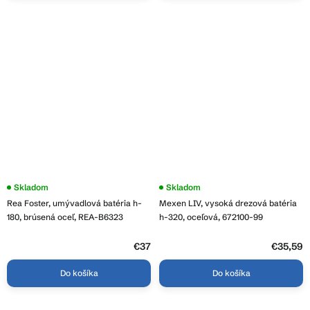
Skladom
Skladom
Rea Foster, umývadlová batéria h-
Mexen LIV, vysoká drezová batéria
180, brúsená oceľ, REA-B6323
h-320, oceľová, 672100-99
€37
€35,59
Do košíka
Do košíka