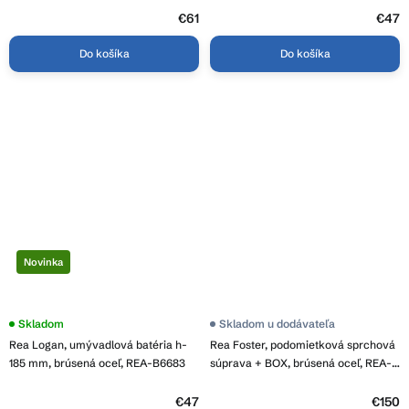
€61
€47
Do košíka
Do košíka
Novinka
Skladom
Skladom u dodávateľa
Rea Logan, umývadlová batéria h-
Rea Foster, podomietková sprchová
185 mm, brúsená oceľ, REA-B6683
súprava + BOX, brúsená oceľ, REA-
P6440
€47
€150