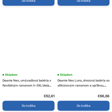
Do košíka
Do košíka
Skladom
Skladom
Deante Neo, umývadlová batéria s
Deante Neo Luno, drezová batéria so
flexibilným ramenom h-310, biela
silikónovým ramenom a spŕškou,
matná-oceľová, DEA-BLU_W240
béžová-oceľová, DEA-BOC_5740
€52,61
€56,56
Do košíka
Do košíka