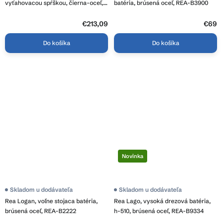
vyťahovacou spŕškou, čierna-oceľ,
batéria, brúsená oceľ, REA-B3900
BQS_B730
€213,09
€69
Do košíka
Do košíka
Novinka
Skladom u dodávateľa
Skladom u dodávateľa
Rea Logan, voľne stojaca batéria,
Rea Lago, vysoká drezová batéria,
brúsená oceľ, REA-B2222
h-510, brúsená oceľ, REA-B9334