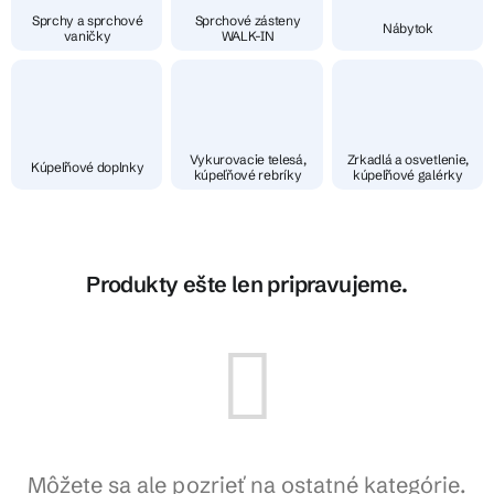
Sprchy a sprchové
Sprchové zásteny
Nábytok
vaničky
WALK-IN
Vykurovacie telesá,
Zrkadlá a osvetlenie,
Kúpeľňové doplnky
kúpeľňové rebríky
kúpeľňové galérky
Produkty ešte len pripravujeme.
Môžete sa ale pozrieť na ostatné kategórie.