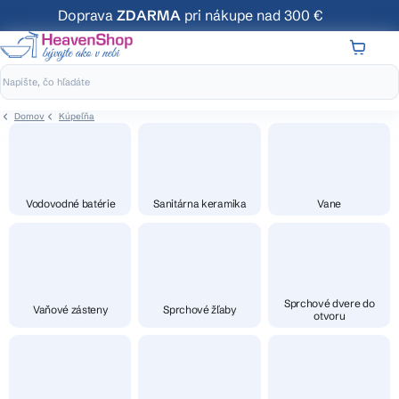
Prejsť
Doprava
ZDARMA
pri nákupe nad 300 €
na
obsah
NÁKUP
KOŠÍK
Domov
Kúpeľňa
Vodovodné batérie
Sanitárna keramika
Vane
Sprchové dvere do
Vaňové zásteny
Sprchové žľaby
otvoru