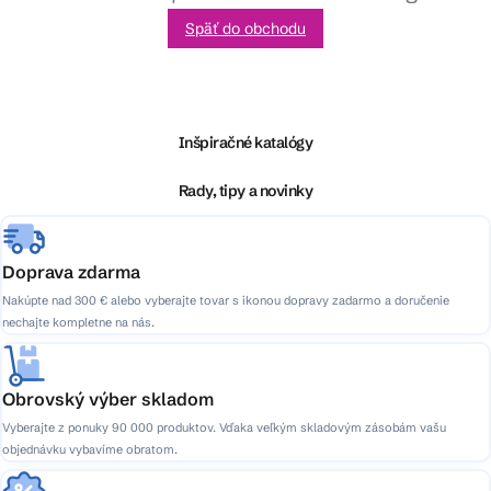
Späť do obchodu
Z
á
p
ä
Inšpiračné katalógy
t
i
Rady, tipy a novinky
e
Doprava zdarma
Nakúpte nad 300 € alebo vyberajte tovar s ikonou dopravy zadarmo a doručenie
nechajte kompletne na nás.
Obrovský výber skladom
Vyberajte z ponuky 90 000 produktov. Vďaka veľkým skladovým zásobám vašu
objednávku vybavíme obratom.