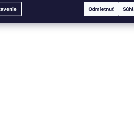
tavenie
Odmietnuť
Súhl