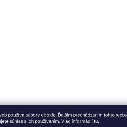
web používa súbory cookie. Ďalším prechádzaním tohto web
jete súhlas s ich používaním. Viac informácií
tu
.