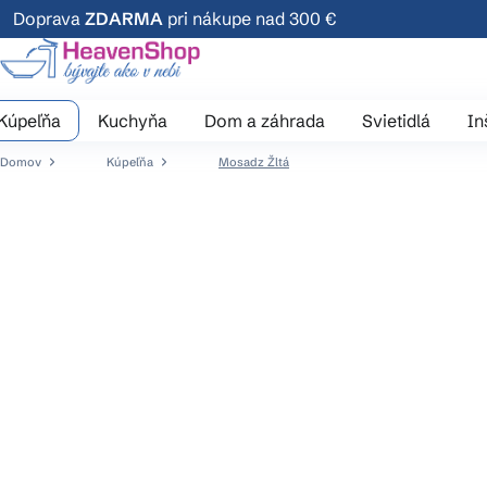
Prejsť
Doprava
ZDARMA
pri nákupe nad 300 €
na
obsah
Kúpeľňa
Kuchyňa
Dom a záhrada
Svietidlá
In
Domov
Kúpeľňa
Mosadz Žltá