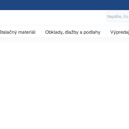
štalačný materiál
Obklady, dlažby a podlahy
Výpreda