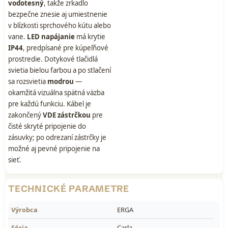
vodotesný
, takže zrkadlo
bezpečne znesie aj umiestnenie
v blízkosti sprchového kútu alebo
vane.
LED napájanie
má krytie
IP44
, predpísané pre kúpeľňové
prostredie. Dotykové tlačidlá
svietia bielou farbou a po stlačení
sa rozsvietia
modrou
—
okamžitá vizuálna spätná väzba
pre každú funkciu. Kábel je
zakončený
VDE zástrčkou
pre
čisté skryté pripojenie do
zásuvky; po odrezaní zástrčky je
možné aj pevné pripojenie na
sieť.
TECHNICKÉ PARAMETRE
Výrobca
ERGA
Séria
Carla