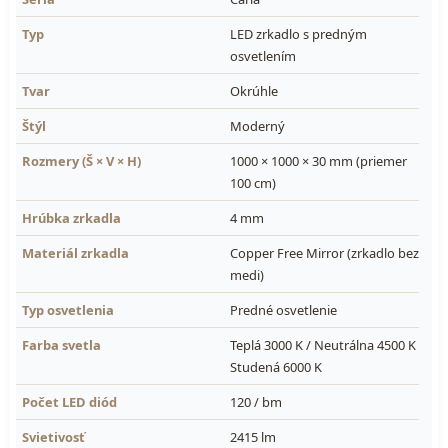
Typ
LED zrkadlo s predným
osvetlením
Tvar
Okrúhle
Štýl
Moderný
Rozmery (Š × V × H)
1000 × 1000 × 30 mm (priemer
100 cm)
Hrúbka zrkadla
4 mm
Materiál zrkadla
Copper Free Mirror (zrkadlo bez
medi)
Typ osvetlenia
Predné osvetlenie
Farba svetla
Teplá 3000 K / Neutrálna 4500 K /
Studená 6000 K
Počet LED diód
120 / bm
Svietivosť
2415 lm