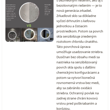
s bezmedným riešením, ako aj s
bezolovnatým riešením — je to
nová generácia zrkadiel.
Zrkadlové sklo sa dôkladne
vyčistí drhnutím s kefovou
jednotkou a čistiacim
prostriedkom. Potom sa povrch
skla senzibilizuje zriedeným
roztokom chloridu cínatého.
Táto povrchová úprava
umožňuje usadzovanie striebra.
Dusičnan bez obsahu medi sa
nastrieka na senzibilizovaný
povrch skla spolu s ďalšími
chemickými konfiguráciami a
potom sa vytvorí konečná
rovnomerná vrstva bez medi,
aby sa zabránilo oxidácii
striebra. Ochranný povlak na
zadnej strane chráni kovovú
vrstvu pred poškriabaním a
koróziou.