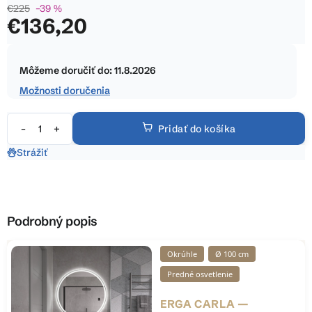
€225
–39 %
5
€136,20
hviezdičiek.
Jednotková
cena:
Môžeme doručiť do:
11.8.2026
Možnosti doručenia
Pridať do košíka
Strážiť
Podrobný popis
Okrúhle
Ø 100 cm
Predné osvetlenie
ERGA CARLA —