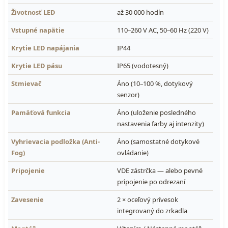
Životnosť LED
až 30 000 hodín
Vstupné napätie
110–260 V AC, 50–60 Hz (220 V)
Krytie LED napájania
IP44
Krytie LED pásu
IP65 (vodotesný)
Stmievač
Áno (10–100 %, dotykový
senzor)
Pamäťová funkcia
Áno (uloženie posledného
nastavenia farby aj intenzity)
Vyhrievacia podložka (Anti-
Áno (samostatné dotykové
Fog)
ovládanie)
Pripojenie
VDE zástrčka — alebo pevné
pripojenie po odrezaní
Zavesenie
2 × oceľový prívesok
integrovaný do zrkadla