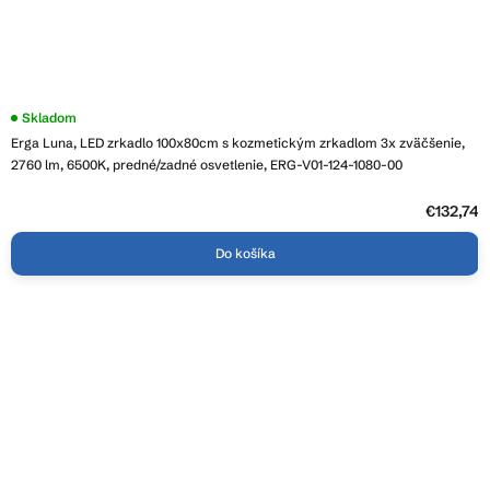
Priemerné
Skladom
hodnotenie
Erga Luna, LED zrkadlo 100x80cm s kozmetickým zrkadlom 3x zväčšenie,
produktu
je
2760 lm, 6500K, predné/zadné osvetlenie, ERG-V01-124-1080-00
3,8
z
5
€132,74
hviezdičiek.
Do košíka