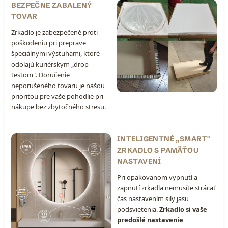
BEZPEČNE ZABALENÝ
TOVAR
Zrkadlo je zabezpečené proti
poškodeniu pri preprave
špeciálnymi výstuhami, ktoré
odolajú kuriérskym „drop
testom". Doručenie
neporušeného tovaru je našou
prioritou pre vaše pohodlie pri
nákupe bez zbytočného stresu.
INTELIGENTNÉ „SMART"
ZRKADLO S PAMÄŤOU
NASTAVENÍ
Pri opakovanom vypnutí a
zapnutí zrkadla nemusíte strácať
čas nastavením sily jasu
podsvietenia.
Zrkadlo si vaše
predošlé nastavenie