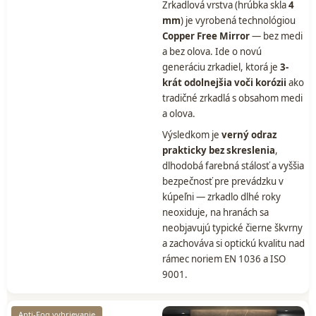
Zrkadlová vrstva (hrúbka skla
4
mm
) je vyrobená technológiou
Copper Free Mirror
— bez medi
a bez olova. Ide o novú
generáciu zrkadiel, ktorá je
3-
krát odolnejšia voči korózii
ako
tradičné zrkadlá s obsahom medi
a olova.
Výsledkom je
verný odraz
prakticky bez skreslenia
,
dlhodobá farebná stálosť a vyššia
bezpečnosť pre prevádzku v
kúpeľni — zrkadlo dlhé roky
neoxiduje, na hranách sa
neobjavujú typické čierne škvrny
a zachováva si optickú kvalitu nad
rámec noriem EN 1036 a ISO
9001.
Anti-Fog vyhrievanie