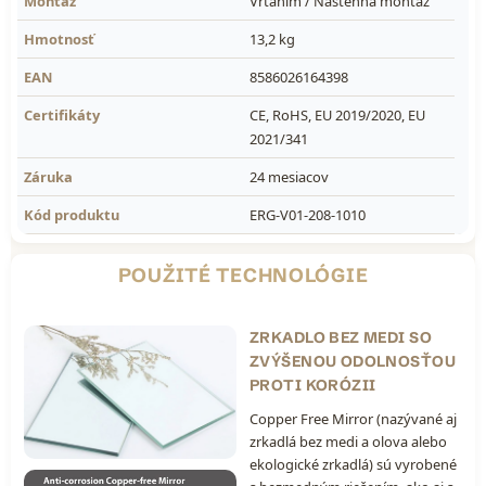
Montáž
Vŕtaním / Nástenná montáž
Hmotnosť
13,2 kg
EAN
8586026164398
Certifikáty
CE, RoHS, EU 2019/2020, EU
2021/341
Záruka
24 mesiacov
Kód produktu
ERG-V01-208-1010
POUŽITÉ TECHNOLÓGIE
ZRKADLO BEZ MEDI SO
ZVÝŠENOU ODOLNOSŤOU
PROTI KORÓZII
Copper Free Mirror (nazývané aj
zrkadlá bez medi a olova alebo
ekologické zrkadlá) sú vyrobené