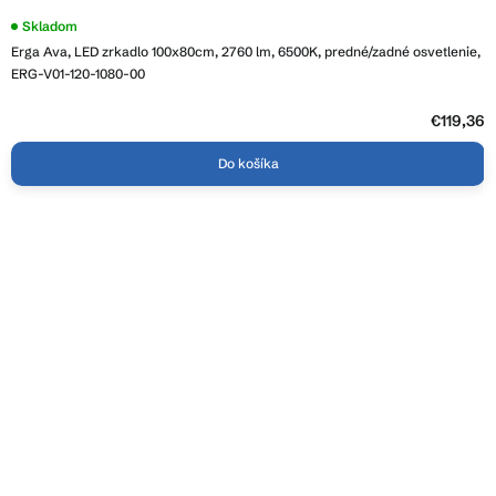
Priemerné
Skladom
hodnotenie
Erga Ava, LED zrkadlo 100x80cm, 2760 lm, 6500K, predné/zadné osvetlenie,
produktu
je
ERG-V01-120-1080-00
3,7
z
5
€119,36
hviezdičiek.
Do košíka