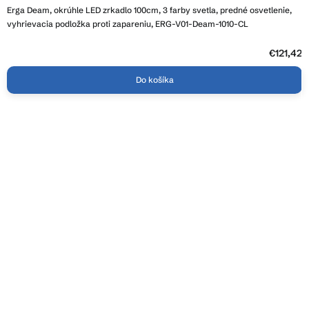
hodnotenie
Erga Deam, okrúhle LED zrkadlo 100cm, 3 farby svetla, predné osvetlenie,
produktu
je
vyhrievacia podložka proti zapareniu, ERG-V01-Deam-1010-CL
3,9
z
5
€121,42
hviezdičiek.
Do košíka