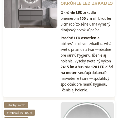
OKRÚHLE LED ZRKADLO
Okrúhle LED zrkadlo
s
priemerom
100 cm
a hĺbkou len
3 cm robí zo série Carla výrazný
dizajnový prvok kúpeľne.
Predné LED osvetlenie
obkresľuje obvod zrkadla a vrhá
svetlo priamo na tvár — ideálne
pre rannú hygienu, líčenie aj
holenie. Vysoký svetelný výkon
2415 lm
a hustota
120 LED diód
na meter
zaručujú dokonalé
nasvietenie tváre — spoľahlivý
spoločník pre rannú hygienu,
líčenie aj holenie.
3 farby svetla
Stmievač 10–100 %