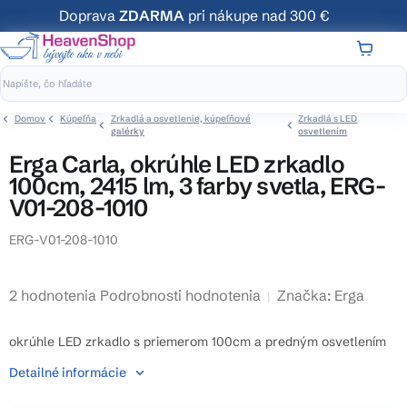
Prejsť
Doprava
ZDARMA
pri nákupe nad 300 €
na
obsah
NÁKUP
KOŠÍK
Domov
Kúpeľňa
Zrkadlá a osvetlenie, kúpeľňové
Zrkadlá s LED
galérky
osvetlením
Erga Carla, okrúhle LED zrkadlo
100cm, 2415 lm, 3 farby svetla, ERG-
V01-208-1010
ERG-V01-208-1010
Priemerné
2 hodnotenia
Podrobnosti hodnotenia
Značka:
Erga
hodnotenie
produktu
okrúhle LED zrkadlo s priemerom 100cm a predným osvetlením
je
Detailné informácie
5,0
z