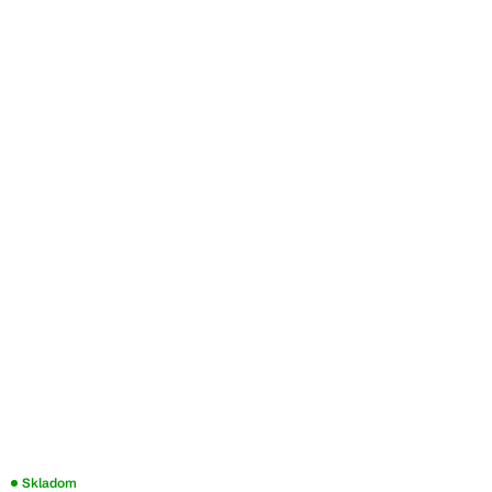
Priemerné
Skladom