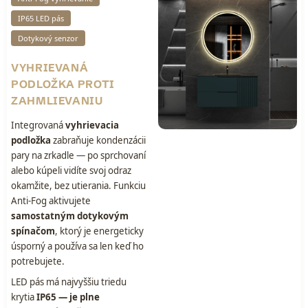
IP65 LED pás
Dotykový senzor
VYHRIEVANÁ
PODLOŽKA PROTI
ZAHMLIEVANIU
Integrovaná
vyhrievacia
podložka
zabraňuje kondenzácii
pary na zrkadle — po sprchovaní
alebo kúpeli vidíte svoj odraz
okamžite, bez utierania. Funkciu
Anti-Fog aktivujete
samostatným dotykovým
spínačom
, ktorý je energeticky
úsporný a používa sa len keď ho
potrebujete.
LED pás má najvyššiu triedu
krytia
IP65 — je plne