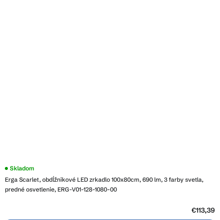
Skladom
Erga Scarlet, obdĺžnikové LED zrkadlo 100x80cm, 690 lm, 3 farby svetla,
predné osvetlenie, ERG-V01-128-1080-00
€113,39