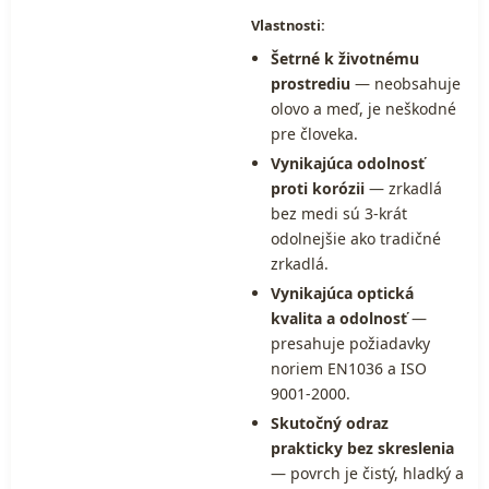
Vlastnosti:
Šetrné k životnému
prostrediu
— neobsahuje
olovo a meď, je neškodné
pre človeka.
Vynikajúca odolnosť
proti korózii
— zrkadlá
bez medi sú 3-krát
odolnejšie ako tradičné
zrkadlá.
Vynikajúca optická
kvalita a odolnosť
—
presahuje požiadavky
noriem EN1036 a ISO
9001-2000.
Skutočný odraz
prakticky bez skreslenia
— povrch je čistý, hladký a