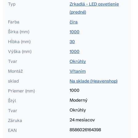
Typ
Zrkadlá - LED osvetlenie
(predné)
Farba
číra
Šírka (mm)
1000
Hĺbka (mm)
30
Výška (mm)
1000
Tvar
Okrúhly
Montáž
Vŕtaním
sklad
Na sklade (Heavenshop)
1000
Priemer (mm)
Moderný
Štýl
Okrúhly
Tvar
24 mesiacov
Záruka
8586026164398
EAN