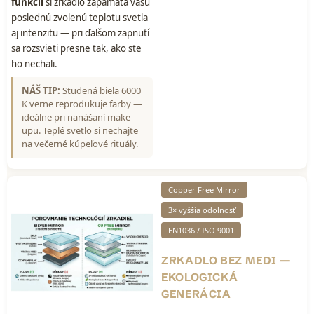
funkcii
si zrkadlo zapamätá vašu
poslednú zvolenú teplotu svetla
aj intenzitu — pri ďalšom zapnutí
sa rozsvieti presne tak, ako ste
ho nechali.
NÁŠ TIP:
Studená biela 6000
K verne reprodukuje farby —
ideálne pri nanášaní make-
upu. Teplé svetlo si nechajte
na večerné kúpeľové rituály.
Copper Free Mirror
3× vyššia odolnosť
EN1036 / ISO 9001
ZRKADLO BEZ MEDI —
EKOLOGICKÁ
GENERÁCIA