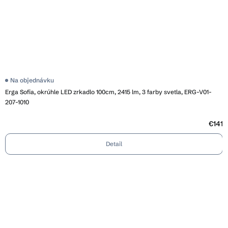
Priemerné
Na objednávku
hodnotenie
Erga Sofia, okrúhle LED zrkadlo 100cm, 2415 lm, 3 farby svetla, ERG-V01-
produktu
je
207-1010
4,5
z
5
€141
hviezdičiek.
Detail