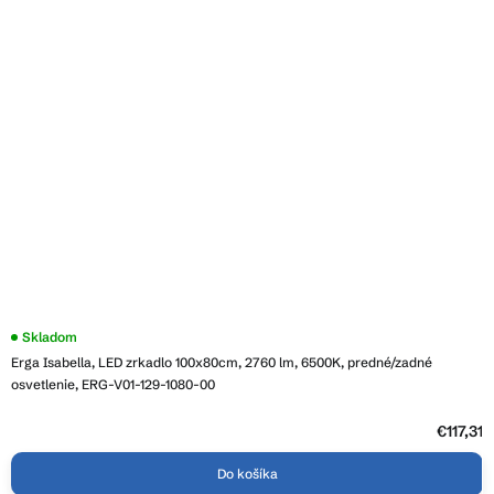
Priemerné
Skladom
hodnotenie
Erga Isabella, LED zrkadlo 100x80cm, 2760 lm, 6500K, predné/zadné
produktu
je
osvetlenie, ERG-V01-129-1080-00
4,8
z
5
€117,31
hviezdičiek.
Do košíka