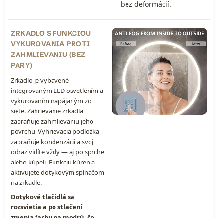
bez deformácií.
ZRKADLO S FUNKCIOU
VYKUROVANIA PROTI
ZAHMLIEVANIU (BEZ
PARY)
Zrkadlo je vybavené
integrovaným LED osvetlením a
vykurovaním napájaným zo
siete. Zahrievanie zrkadla
zabraňuje zahmlievaniu jeho
povrchu. Vyhrievacia podložka
zabraňuje kondenzácii a svoj
odraz vidíte vždy — aj po sprche
alebo kúpeli. Funkciu kúrenia
aktivujete dotykovým spínačom
na zrkadle.
Dotykové tlačidlá sa
rozsvietia a po stlačení
zmenia farbu na modrú, čo