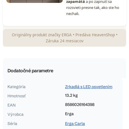
zapamätá
a po zapnutí sa
rozsvieti presne tak, ako ste ho
nechali.
Originálny produkt značky ERGA • Predáva HeavenShop •
Záruka 24 mesiacov
Dodatočné parametre
Kategória
Zrkadlá s LED osvetlením
13.2 kg
Hmotnosť
8586026164398
EAN
Erga
Výrobca
Séria
Erga Carla