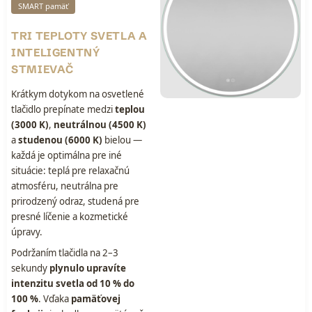
SMART pamäť
TRI TEPLOTY SVETLA A
INTELIGENTNÝ
STMIEVAČ
Krátkym dotykom na osvetlené
tlačidlo prepínate medzi
teplou
(3000 K)
,
neutrálnou (4500 K)
a
studenou (6000 K)
bielou —
každá je optimálna pre iné
situácie: teplá pre relaxačnú
atmosféru, neutrálna pre
prirodzený odraz, studená pre
presné líčenie a kozmetické
úpravy.
Podržaním tlačidla na 2–3
sekundy
plynulo upravíte
intenzitu svetla od 10 % do
100 %
. Vďaka
pamäťovej