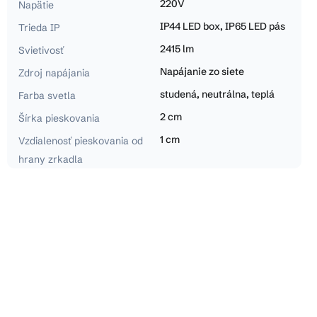
220V
Napätie
IP44 LED box, IP65 LED pás
Trieda IP
2415 lm
Svietivosť
Napájanie zo siete
Zdroj napájania
studená, neutrálna, teplá
Farba svetla
2 cm
Šírka pieskovania
1 cm
Vzdialenosť pieskovania od
hrany zrkadla