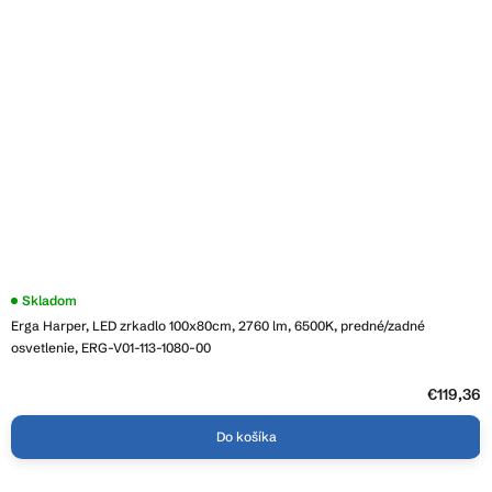
Priemerné
Skladom
hodnotenie
Erga Harper, LED zrkadlo 100x80cm, 2760 lm, 6500K, predné/zadné
produktu
je
osvetlenie, ERG-V01-113-1080-00
4,6
z
5
€119,36
hviezdičiek.
Do košíka