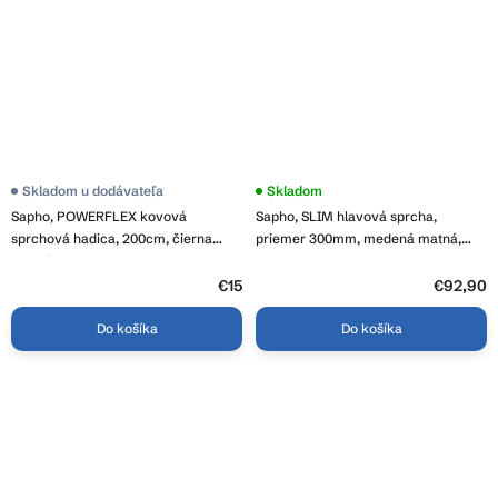
Skladom u dodávateľa
Skladom
Sapho, POWERFLEX kovová
Sapho, SLIM hlavová sprcha,
sprchová hadica, 200cm, čierna
priemer 300mm, medená matná,
matná, FLEX200B
MS573PG
€15
€92,90
Do košíka
Do košíka