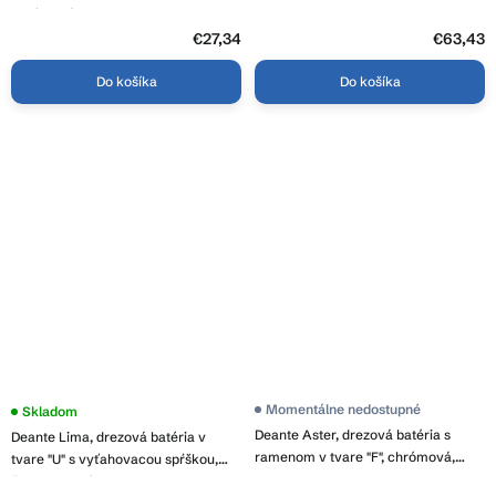
chrómová, BEZ_062L
BEU_S62M
€27,34
€63,43
Do košíka
Do košíka
Momentálne nedostupné
Skladom
Deante Aster, drezová batéria s
Deante Lima, drezová batéria v
ramenom v tvare "F", chrómová,
tvare "U" s vyťahovacou spŕškou,
BCA_066M
čierna matná, DEA-BBM_N72M