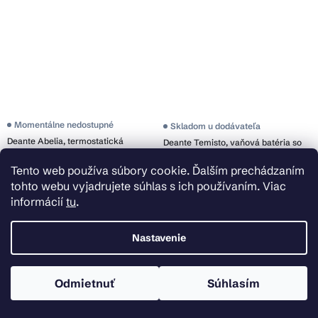
Momentálne nedostupné
Skladom u dodávateľa
Deante Abelia, termostatická
Deante Temisto, vaňová batéria so
sprchová batéria s dažďovou
sprchovou sadou, chrómová,
Tento web používa súbory cookie. Ďalším prechádzaním
sprchou, chrómová, NAC_017T
BQT_011D
€257,32
tohto webu vyjadrujete súhlas s ich používaním. Viac
€166,37
informácií
tu
.
Detail
Do košíka
Nastavenie
Odmietnuť
Súhlasím