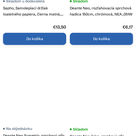
Priemerné
Skladom u dodávateľa
Skladom
hodnotenie
Sapho, Samolepiaci držiak
Deante Neo, rozťahovacia sprchová
produktu
je
toaletného papiera, čierna matná,
hadica 150cm, chrómová, NEA_051W
4,6
33211
z
5
€13,50
€6,17
hviezdičiek.
Do košíka
Do košíka
Na objednávku
Skladom
Deante Neo Symetrio, sprchový stĺp