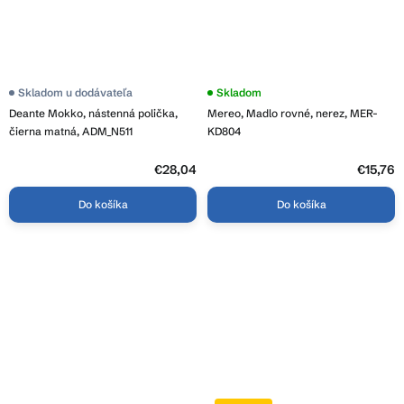
Priemerné
Skladom u dodávateľa
Skladom
hodnotenie
Deante Mokko, nástenná polička,
Mereo, Madlo rovné, nerez, MER-
produktu
je
čierna matná, ADM_N511
KD804
4,3
z
5
€28,04
€15,76
hviezdičiek.
Do košíka
Do košíka