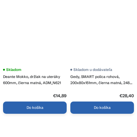
Skladom
Skladom u dodávateľa
Deante Mokko, držiak na uteráky
Gedy, SMART polica rohová,
600mm, čierna matná, ADM_N621
200x80x151mm, čierna matná, 2483-
14
€14,89
€28,40
Do košíka
Do košíka