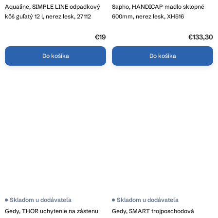
Aqualine, SIMPLE LINE odpadkový
Sapho, HANDICAP madlo sklopné
kôš guľatý 12 l, nerez lesk, 27112
600mm, nerez lesk, XH516
€19
€133,30
Do košíka
Do košíka
Skladom u dodávateľa
Skladom u dodávateľa
Gedy, THOR uchytenie na zástenu
Gedy, SMART trojposchodová