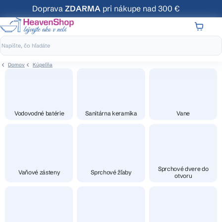
Prejsť
Doprava
ZDARMA
pri nákupe nad 300 €
na
obsah
NÁKUP
KOŠÍK
Domov
Kúpeľňa
Vodovodné batérie
Sanitárna keramika
Vane
Sprchové dvere do
Vaňové zásteny
Sprchové žľaby
otvoru