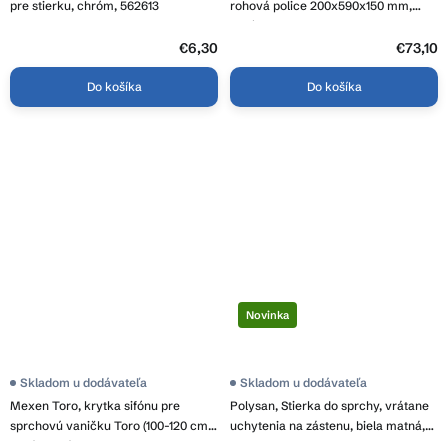
pre stierku, chróm, 562613
rohová police 200x590x150 mm,
chróm, 2484
€6,30
€73,10
Do košíka
Do košíka
Novinka
Skladom u dodávateľa
Skladom u dodávateľa
Mexen Toro, krytka sifónu pre
Polysan, Stierka do sprchy, vrátane
sprchovú vaničku Toro (100-120 cm),
uchytenia na zástenu, biela matná,
zlatá lesklá, 43910050
72825.11