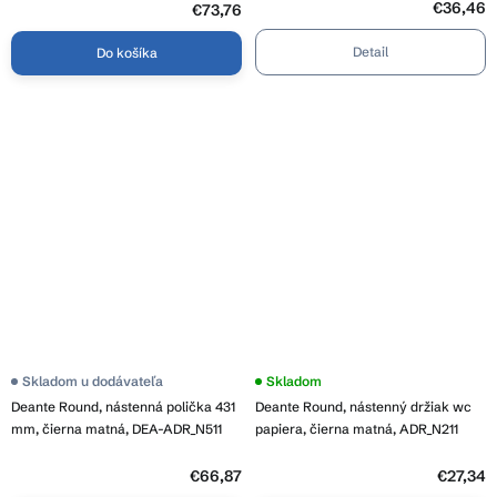
€36,46
€73,76
Detail
Do košíka
Skladom u dodávateľa
Skladom
Deante Round, nástenná polička 431
Deante Round, nástenný držiak wc
mm, čierna matná, DEA-ADR_N511
papiera, čierna matná, ADR_N211
€66,87
€27,34