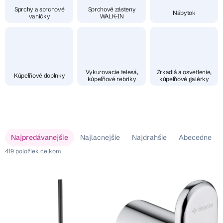
Sprchy a sprchové
Sprchové zásteny
Nábytok
vaničky
WALK-IN
Vykurovacie telesá,
Zrkadlá a osvetlenie,
Kúpeľňové doplnky
kúpeľňové rebríky
kúpeľňové galérky
V
R
Najpredávanejšie
Najlacnejšie
Najdrahšie
Abecedne
ý
a
p
419
položiek celkom
d
i
e
s
n
p
i
r
e
o
p