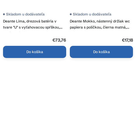
Skladom u dodávateľa
Priemerné
Skladom u dodávateľa
hodnotenie
Deante Lima, drezová batéria v
Deante Mokko, nástenný držiak wc
produktu
je
tvare "U" s vyťahovacou spŕškou,
papiera s poličkou, čierna matná,
5,0
chrómová, DEA-BBM_F72M
ADM_N221
z
€73,76
5
€17,18
hviezdičiek.
Do košíka
Do košíka