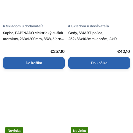
Skladom u dodávateľa
Skladom u dodávateľa
Sapho, PAPINADO elektrický sušiak
Gedy, SMART polica,
uterákov, 263x1200mm, 85W, čierna
252x86x102mm, chróm, 2419
mat, ER350
€257,10
€42,10
Do košíka
Do košíka
Novinka
Novinka