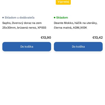
Výpredaj
Skladom u dodávateľa
Skladom
Sapho, Dverový doraz na zem
Deante Mokko, háčik na uteráky,
25x30mm, brúsená nerez, XP003
čierna matná, ADM_N13K
€13,90
€13,42
Do košíka
Do košíka