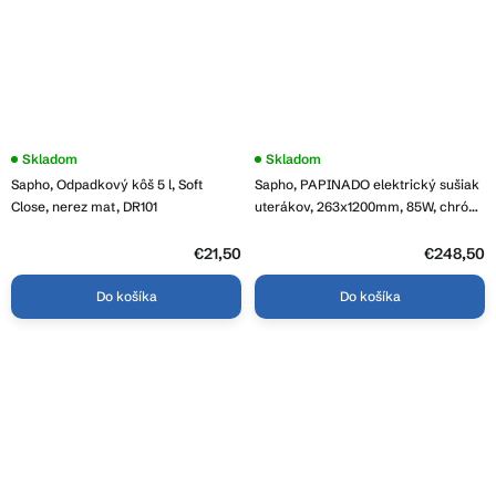
Skladom
Skladom
Sapho, Odpadkový kôš 5 l, Soft
Sapho, PAPINADO elektrický sušiak
Close, nerez mat, DR101
uterákov, 263x1200mm, 85W, chróm,
ER750
€21,50
€248,50
Do košíka
Do košíka