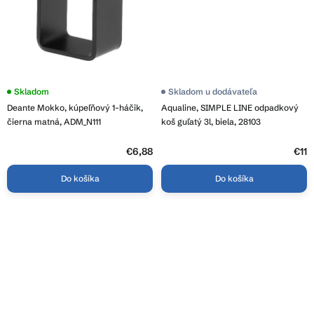
Skladom
Priemerné
Skladom u dodávateľa
hodnotenie
Deante Mokko, kúpeľňový 1-háčik,
Aqualine, SIMPLE LINE odpadkový
produktu
je
čierna matná, ADM_N111
koš guľatý 3l, biela, 28103
5,0
z
€6,88
5
€11
hviezdičiek.
Do košíka
Do košíka