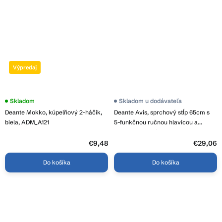
Výpredaj
Skladom
Skladom u dodávateľa
Deante Mokko, kúpeľňový 2-háčik,
Deante Avis, sprchový stĺp 65cm s
biela, ADM_A121
5-funkčnou ručnou hlavicou a
sprchovou hadicou 150cm,
chrómová, NGV_051K
€9,48
€29,06
Do košíka
Do košíka