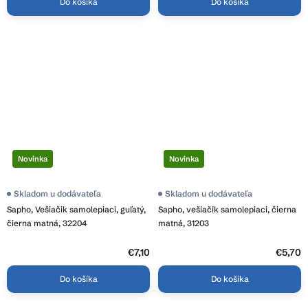
Do košíka
Do košíka
Novinka
Novinka
Priemerné
Skladom u dodávateľa
Priemerné
Skladom u dodávateľa
hodnotenie
hodnotenie
Sapho, Vešiačik samolepiaci, guľatý,
Sapho, vešiačik samolepiaci, čierna
produktu
produktu
je
je
čierna matná, 32204
matná, 31203
3,8
3,5
z
z
5
€7,10
5
€5,70
hviezdičiek.
hviezdičiek.
Do košíka
Do košíka