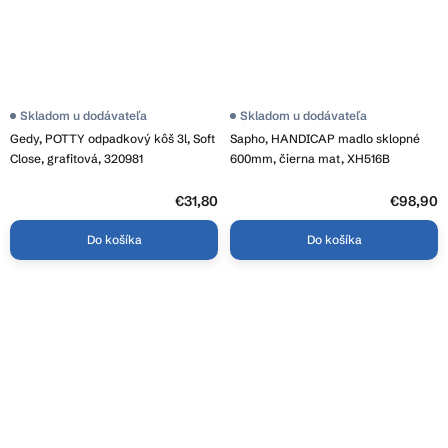
Skladom u dodávateľa
Skladom u dodávateľa
Gedy, POTTY odpadkový kôš 3l, Soft
Sapho, HANDICAP madlo sklopné
Close, grafitová, 320981
600mm, čierna mat, XH516B
€31,80
€98,90
Do košíka
Do košíka