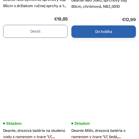
Deante Neo Joko, sprchový stĺp
65cm s držiakom ručnej sprchy a 1-
80cm, chrómová, NBJ_051D
funkčnou ručnou hlavicou,
chrómová, NET_051K
€19,85
€12,99
Detail
Do košíka
Skladom
Skladom
Deante, drezová batéria na studenú
Deante Milin, drezová batéria s
vodu s ramenom v tvare "U",
ramenom v tvare "U", šedá,