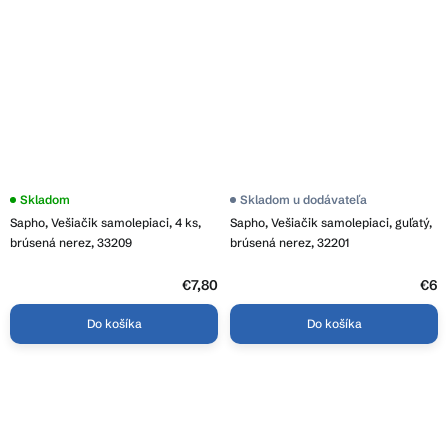
Skladom
Skladom u dodávateľa
Sapho, Vešiačik samolepiaci, 4 ks,
Sapho, Vešiačik samolepiaci, guľatý,
brúsená nerez, 33209
brúsená nerez, 32201
€7,80
€6
Do košíka
Do košíka