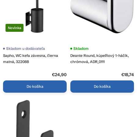
d
r
u
o
k
d
t
u
o
Novinka
k
v
t
o
Skladom u dodávateľa
Skladom
v
Sapho, WC kefa závesna, čierna
Deante Round, kúpeľňový 1-háčik,
matná, 32208B
chrómová, ADR_0111
€24,90
€18,74
Do košíka
Do košíka