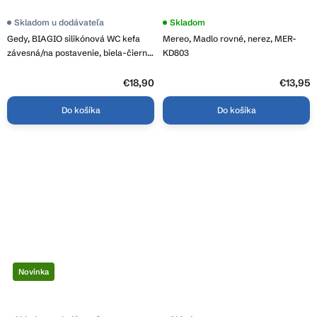
Skladom u dodávateľa
Skladom
Gedy, BIAGIO silikónová WC kefa
Mereo, Madlo rovné, nerez, MER-
závesná/na postavenie, biela-čierna,
KD803
683302
€18,90
€13,95
Do košíka
Do košíka
Novinka