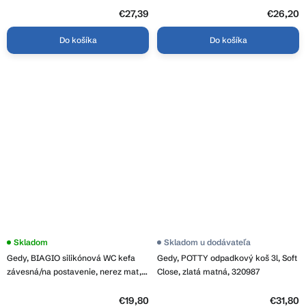
€27,39
€26,20
Do košíka
Do košíka
Skladom
Skladom u dodávateľa
Gedy, BIAGIO silikónová WC kefa
Gedy, POTTY odpadkový koš 3l, Soft
závesná/na postavenie, nerez mat,
Close, zlatá matná, 320987
683338
€19,80
€31,80