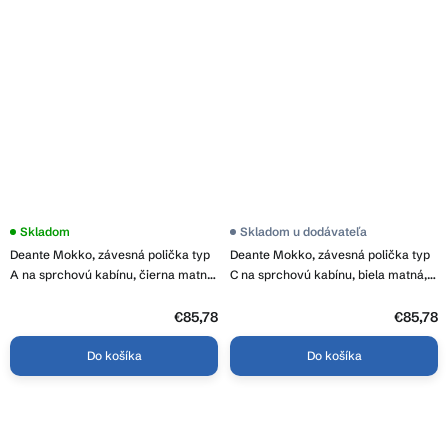
Skladom
Skladom u dodávateľa
Deante Mokko, závesná polička typ
Deante Mokko, závesná polička typ
A na sprchovú kabínu, čierna matná,
C na sprchovú kabínu, biela matná,
ADM_N52K
ADM_A54K
€85,78
€85,78
Do košíka
Do košíka