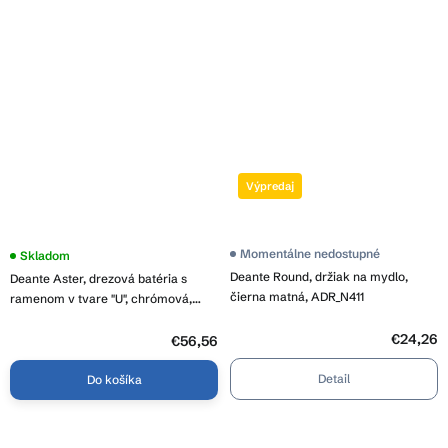
Výpredaj
Momentálne nedostupné
Skladom
Deante Round, držiak na mydlo,
Deante Aster, drezová batéria s
čierna matná, ADR_N411
ramenom v tvare "U", chrómová,
BCA_062M
€24,26
€56,56
Detail
Do košíka