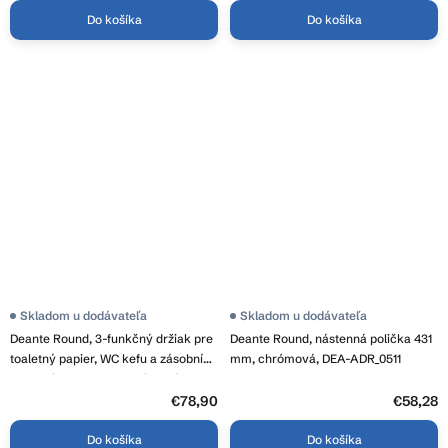
Do košíka
Do košíka
Skladom u dodávateľa
Skladom u dodávateľa
Deante Round, 3-funkčný držiak pre
Deante Round, nástenná polička 431
toaletný papier, WC kefu a zásobník
mm, chrómová, DEA-ADR_0511
toaletného papiera, chrómová,
ADR_0732
€78,90
€58,28
Do košíka
Do košíka