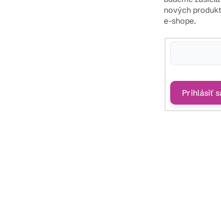
nových produk
e-shope.
Vložením e-mailu sú
podmienkami ochra
Prihlásiť s