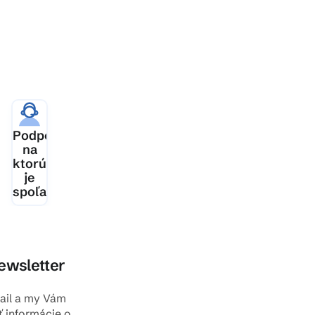
ia
Podpora,
šej
na
ktorú
je
spoľahnutie
ewsletter
mail a my Vám
ť informácie o