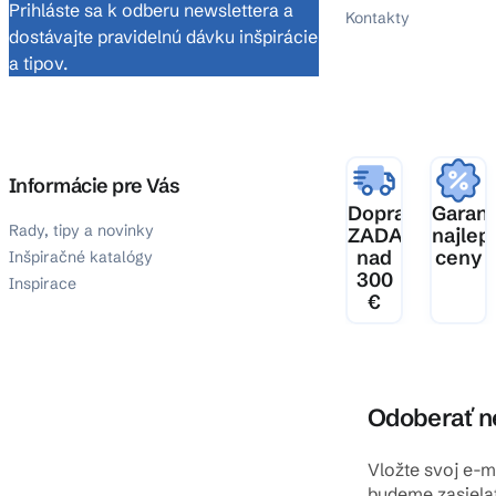
Prihláste sa k odberu newslettera a
Kontakty
dostávajte pravidelnú dávku inšpirácie
a tipov.
Informácie pre Vás
Doprava
Garanc
Rady, tipy a novinky
ZADARMO
najlep
nad
ceny
Inšpiračné katalógy
300
Inspirace
€
Odoberať n
Vložte svoj e-
budeme zasiela