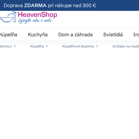
Prejsť
Doprava
ZDARMA
pri nákupe nad 300 €
na
obsah
Kúpeľňa
Kuchyňa
Dom a záhrada
Svietidlá
In
Domov
Kúpeľňa
Kúpeľňové doplnky
Držiaky na myd