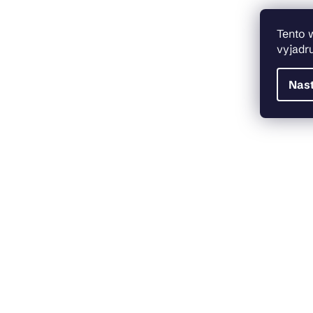
Tento 
vyjadru
Nas