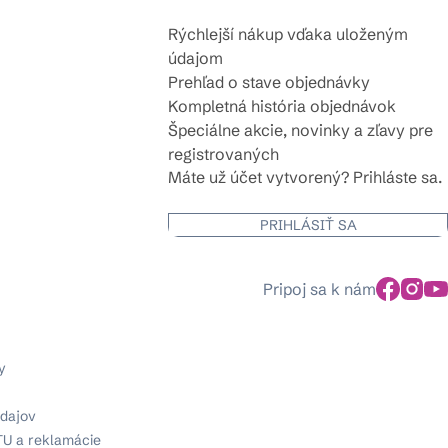
Rýchlejší nákup vďaka uloženým
údajom
Prehľad o stave objednávky
Kompletná história objednávok
Špeciálne akcie, novinky a zľavy pre
registrovaných
Máte už účet vytvorený? Prihláste sa.
PRIHLÁSIŤ SA
Pripoj sa k nám
y
dajov
TU a reklamácie