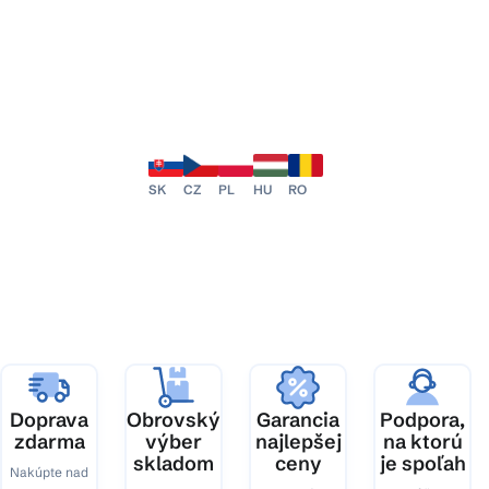
SK
CZ
PL
HU
RO
Doprava
Obrovský
Garancia
Podpora,
zdarma
výber
najlepšej
na ktorú
skladom
ceny
je spoľah
Nakúpte nad