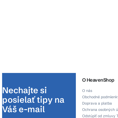
O HeavenShop
Nechajte si
O nás
posielať tipy na
Obchodné podmienk
Doprava a platba
Váš e-mail
Ochrana osobných ú
Odstúpiť od zmluvy 