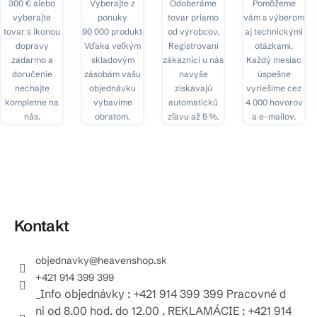
300 € alebo
Vyberajte z
Odoberáme
Pomôžeme
vyberajte
ponuky
tovar priamo
vám s výberom
tovar s ikonou
90 000 produktov.
od výrobcov.
aj technickými
dopravy
Vďaka veľkým
Registrovaní
otázkami.
zadarmo a
skladovým
zákazníci u nás
Každý mesiac
doručenie
zásobám vašu
navyše
úspešne
nechajte
objednávku
získavajú
vyriešime cez
kompletne na
vybavíme
automatickú
4 000 hovorov
nás.
obratom.
zľavu až 5 %.
a e-mailov.
Kontakt
objednavky
@
heavenshop.sk
+421 914 399 399
_Info objednávky : +421 914 399 399 Pracovné d
ni od 8.00 hod. do 12.00 . REKLAMÁCIE : +421 914