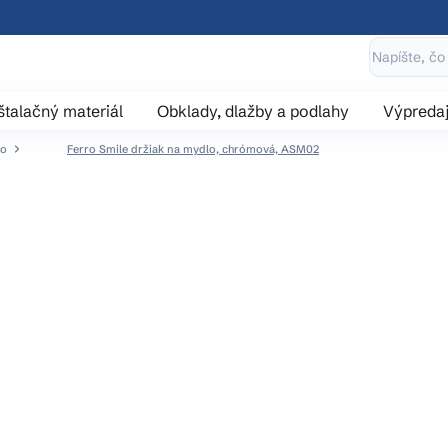
štalačný materiál
Obklady, dlažby a podlahy
Výpreda
lo
Ferro Smile držiak na mydlo, chrómová, ASM02