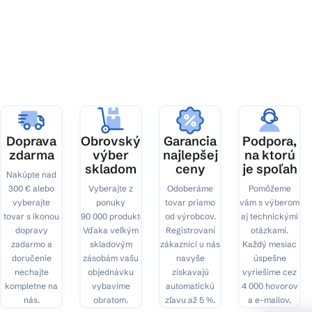
Z
á
p
ä
t
i
e
Doprava
Obrovský
Garancia
Podpora,
zdarma
výber
najlepšej
na ktorú
skladom
ceny
je spoľah
Nakúpte nad
300 € alebo
Vyberajte z
Odoberáme
Pomôžeme
vyberajte
ponuky
tovar priamo
vám s výberom
tovar s ikonou
90 000 produktov.
od výrobcov.
aj technickými
dopravy
Vďaka veľkým
Registrovaní
otázkami.
zadarmo a
skladovým
zákazníci u nás
Každý mesiac
doručenie
zásobám vašu
navyše
úspešne
nechajte
objednávku
získavajú
vyriešime cez
kompletne na
vybavíme
automatickú
4 000 hovorov
nás.
obratom.
zľavu až 5 %.
a e-mailov.