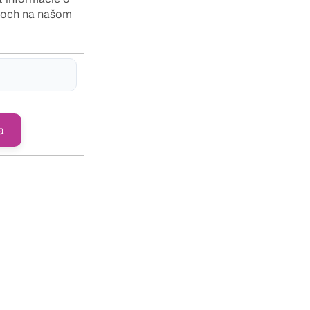
toch na našom
hlasíte s
ny osobných údajov
a