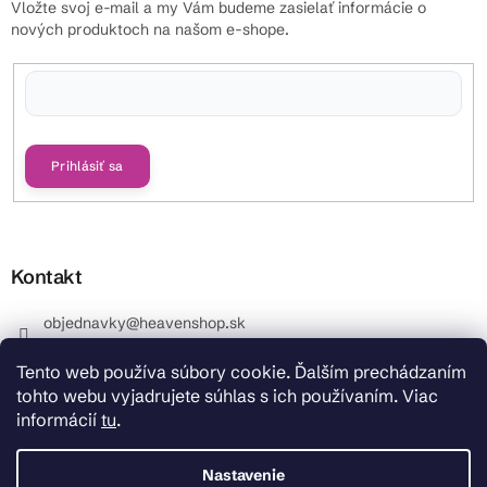
Vložte svoj e-mail a my Vám budeme zasielať informácie o
nových produktoch na našom e-shope.
Vložením e-mailu súhlasíte s
podmienkami ochrany osobných údajov
Prihlásiť sa
Kontakt
objednavky
@
heavenshop.sk
+421 914 399 399
Tento web používa súbory cookie. Ďalším prechádzaním
_Info objednávky : +421 914 399 399 Pracovné dni od
tohto webu vyjadrujete súhlas s ich používaním. Viac
8.00 hod. do 12.00 . REKLAMÁCIE : +421 914 399 399
informácií
tu
.
HeavenShop.sk
HeavenShop.sk
Nastavenie