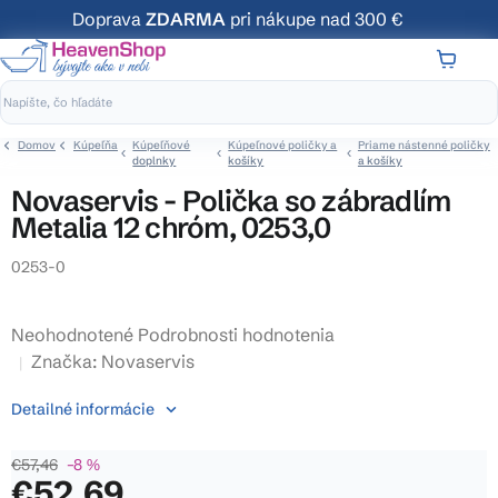
Prejsť
Doprava
ZDARMA
pri nákupe nad 300 €
na
obsah
NÁKUP
KOŠÍK
Domov
Kúpeľňa
Kúpeľňové
Kúpeľnové poličky a
Priame nástenné poličky
doplnky
košíky
a košíky
Novaservis - Polička so zábradlím
Metalia 12 chróm, 0253,0
0253-0
Priemerné
Neohodnotené
Podrobnosti hodnotenia
hodnotenie
Značka:
Novaservis
produktu
Detailné informácie
je
0,0
€57,46
–8 %
z
€52,69
5