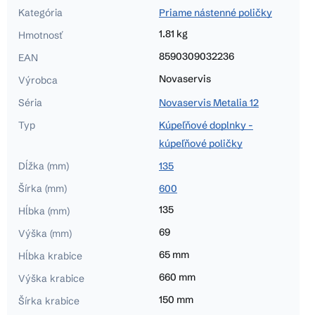
Kategória
Priame nástenné poličky
1.81 kg
Hmotnosť
8590309032236
EAN
Novaservis
Výrobca
Séria
Novaservis Metalia 12
Typ
Kúpeľňové doplnky -
kúpeľňové poličky
Dĺžka (mm)
135
Šírka (mm)
600
135
Hĺbka (mm)
69
Výška (mm)
65 mm
Hĺbka krabice
660 mm
Výška krabice
150 mm
Šírka krabice