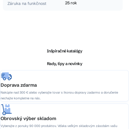
25 rok
Záruka na funkčnost
Z
á
p
ä
Inšpiračné katalógy
t
i
Rady, tipy a novinky
e
Doprava zdarma
Nakúpte nad 300 € alebo vyberajte tovar s ikonou dopravy zadarmo a doručenie
nechajte kompletne na nás.
Obrovský výber skladom
Vyberajte z ponuky 90 000 produktov. Vďaka veľkým skladovým zásobám vašu