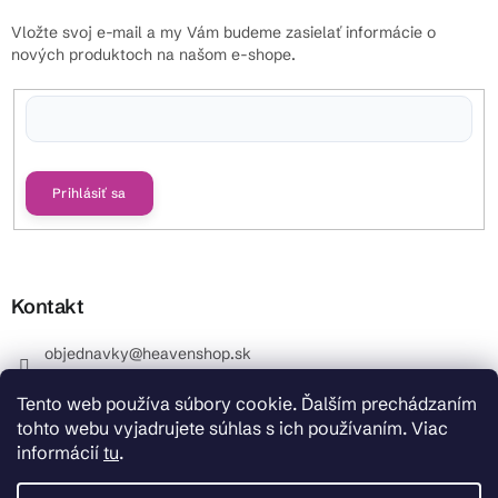
Vložte svoj e-mail a my Vám budeme zasielať informácie o
nových produktoch na našom e-shope.
Vložením e-mailu súhlasíte s
podmienkami ochrany osobných údajov
Prihlásiť sa
Kontakt
objednavky
@
heavenshop.sk
+421 914 399 399
Tento web používa súbory cookie. Ďalším prechádzaním
_Info objednávky : +421 914 399 399 Pracovné dni od
tohto webu vyjadrujete súhlas s ich používaním. Viac
8.00 hod. do 12.00 . REKLAMÁCIE : +421 914 399 399
informácií
tu
.
HeavenShop.sk
HeavenShop.sk