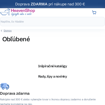
Prejsť
Doprava
ZDARMA
pri nákupe nad 300 €
na
obsah
NÁKUP
KOŠÍK
Domov
Obľúbené
Z
á
p
ä
Inšpiračné katalógy
t
i
Rady, tipy a novinky
e
Doprava zdarma
Nakúpte nad 300 € alebo vyberajte tovar s ikonou dopravy zadarmo a doručenie
nechajte kompletne na nás.