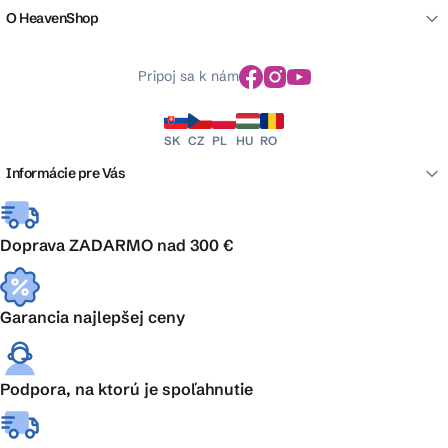
O HeavenShop
Pripoj sa k nám
SK
CZ
PL
HU
RO
Informácie pre Vás
Doprava ZADARMO nad 300 €
Garancia najlepšej ceny
Podpora, na ktorú je spoľahnutie