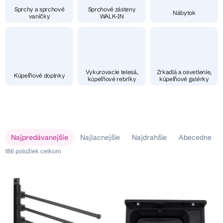
Sprchy a sprchové
Sprchové zásteny
Nábytok
vaničky
WALK-IN
Vykurovacie telesá,
Zrkadlá a osvetlenie,
Kúpeľňové doplnky
kúpeľňové rebríky
kúpeľňové galérky
V
R
Najpredávanejšie
Najlacnejšie
Najdrahšie
Abecedne
ý
a
p
186
položiek celkom
d
i
e
s
n
p
i
r
e
o
p