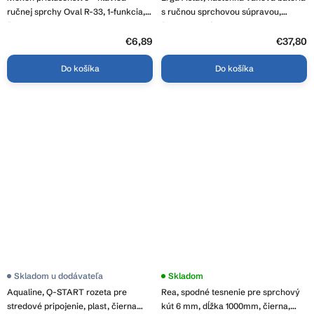
ručnej sprchy Oval R-33, 1-funkcia,
s ručnou sprchovou súpravou,
čierna, 79533-70
čierna matná, ERG-YKA-BW.ASTAT-
W-BLK22
€6,89
€37,80
Do košíka
Do košíka
Skladom u dodávateľa
Skladom
Aqualine, Q-START rozeta pre
Rea, spodné tesnenie pre sprchový
stredové pripojenie, plast, čierna
kút 6 mm, dĺžka 1000mm, čierna,