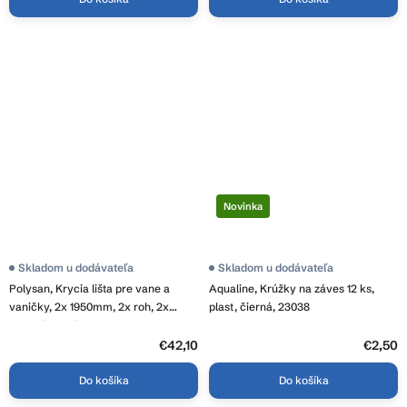
Novinka
Skladom u dodávateľa
Skladom u dodávateľa
Polysan, Krycia lišta pre vane a
Aqualine, Krúžky na záves 12 ks,
vaničky, 2x 1950mm, 2x roh, 2x
plast, čierná, 23038
zakončenie, čierna, 91020B
€42,10
€2,50
Do košíka
Do košíka