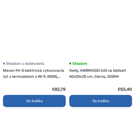
Skladom u dodávateľa
Skladom
Mexen FA-S elektrická vykurovacia
Gedy, AMBROGIO kôš na bielizeň
tyč s termostatom s Wi-fi, 600W,
50x55x28 cm, čierna, 203814
čierna, W954-0600-70
€82,79
€53,40
Do košíka
Do košíka