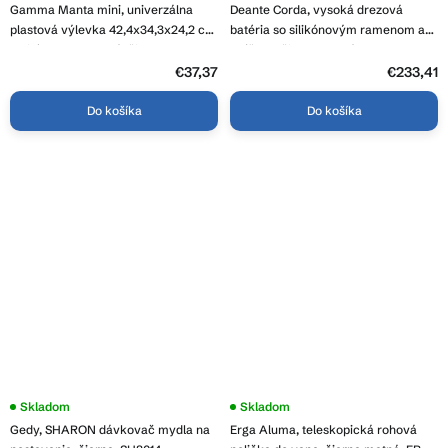
Gamma Manta mini, univerzálna
Deante Corda, vysoká drezová
plastová výlevka 42,4x34,3x24,2 cm
batéria so silikónovým ramenom a
+ sifón, 1-komorová, čierna, GMA-
spŕškou, čierna matná, DEA-
KGM42-BK
BRC_N72M
€37,37
€233,41
Do košíka
Do košíka
Skladom
Skladom
Gedy, SHARON dávkovač mydla na
Erga Aluma, teleskopická rohová