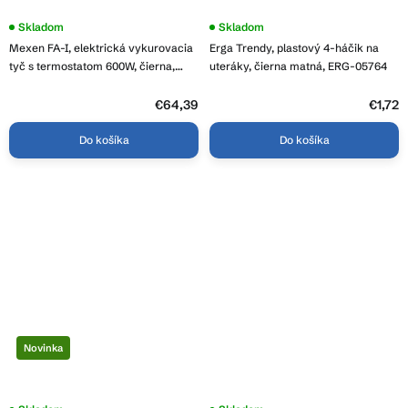
Priemerné
Skladom
Skladom
hodnotenie
Mexen FA-I, elektrická vykurovacia
Erga Trendy, plastový 4-háčik na
produktu
je
tyč s termostatom 600W, čierna,
uteráky, čierna matná, ERG-05764
5,0
W952-0600-70
z
5
€64,39
€1,72
hviezdičiek.
Do košíka
Do košíka
Novinka