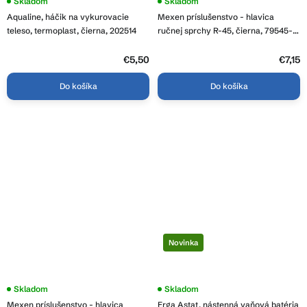
Skladom
Skladom
Aqualine, háčik na vykurovacie
Mexen príslušenstvo - hlavica
teleso, termoplast, čierna, 202514
ručnej sprchy R-45, čierna, 79545-
70
€5,50
€7,15
Do košíka
Do košíka
Novinka
Skladom
Skladom
Mexen príslušenstvo - hlavica
Erga Astat, nástenná vaňová batéria