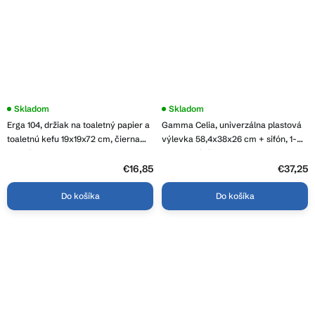
Skladom
Skladom
Erga 104, držiak na toaletný papier a
Gamma Celia, univerzálna plastová
toaletnú kefu 19x19x72 cm, čierna
výlevka 58,4x38x26 cm + sifón, 1-
matná, ERG-SEP-10STOLAZMO104
komorová, čierna, GMA-KGC60-BK
€16,85
€37,25
Do košíka
Do košíka