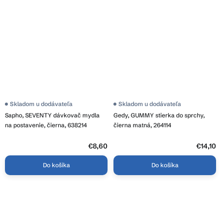
Skladom u dodávateľa
Priemerné
Skladom u dodávateľa
hodnotenie
Sapho, SEVENTY dávkovač mydla
Gedy, GUMMY stierka do sprchy,
produktu
je
na postavenie, čierna, 638214
čierna matná, 264114
5,0
z
€8,60
5
€14,10
hviezdičiek.
Do košíka
Do košíka