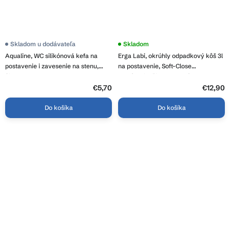
Skladom u dodávateľa
Skladom
Aqualine, WC silikónová kefa na
Erga Labi, okrúhly odpadkový kôš 3l
postavenie i zavesenie na stenu,
na postavenie, Soft-Close
čierna mat, BS010B
zatváranie, čierna matná, ERG-YKA-
CH.LABI-SC-BLK
€5,70
€12,90
Do košíka
Do košíka