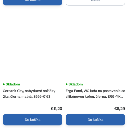
Skladom
Skladom
Cersanit City, nábytkové nožičky
Erga Fonti, WC kefa na postavenie so
2ks, čierna matná, S599-0163
silikónovou kefou, čierna, ERG-YKA-
P.FONTI-SILKA-FB
€11,20
€8,29
Do košíka
Do košíka