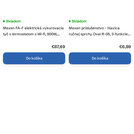
Skladom
Skladom
Mexen FA-F elektrická vykurovacia
Mexen príslušenstvo - hlavica
tyč s termostatom s Wi-fi, 900W,
ručnej sprchy Oval R-05, 3-funkcie,
čierna, W953-0900-70
čierna, 79505-70
€87,69
€6,89
Do košíka
Do košíka