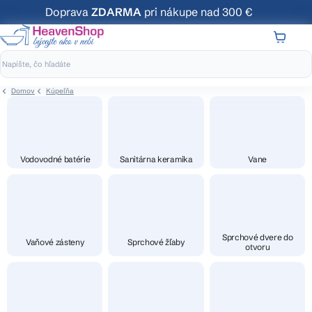
Prejsť
Doprava
ZDARMA
pri nákupe nad 300 €
na
obsah
NÁKUP
KOŠÍK
Domov
Kúpeľňa
Vodovodné batérie
Sanitárna keramika
Vane
Sprchové dvere do
Vaňové zásteny
Sprchové žľaby
otvoru