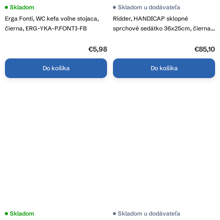
Skladom
Skladom u dodávateľa
Erga Fonti, WC kefa voľne stojaca,
Ridder, HANDICAP sklopné
čierna, ERG-YKA-P.FONTI-FB
sprchové sedátko 36x25cm, čierna,
A140110
€5,98
€85,10
Do košíka
Do košíka
Skladom
Skladom u dodávateľa