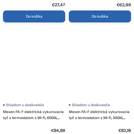
BLK
€27,47
€62,99
Do košíka
Do košíka
Skladom u dodávateľa
Skladom u dodávateľa
Mexen FA-F elektrická vykurovacia
Mexen FA-F elektrická vykurovacia
tyč s termostatom s Wi-fi, 600W,
tyč s termostatom s Wi-fi, 300W,
čierna, W953-0600-70
čierna, W953-0300-70
€84,89
€82,19