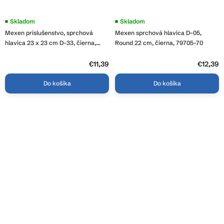
Skladom
Skladom
Mexen príslušenstvo, sprchová
Mexen sprchová hlavica D-05,
hlavica 23 x 23 cm D-33, čierna,
Round 22 cm, čierna, 79705-70
79733-70
€11,39
€12,39
Do košíka
Do košíka