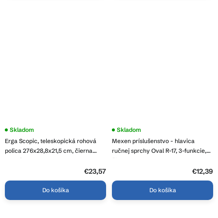
Skladom
Skladom
Erga Scopic, teleskopická rohová
Mexen príslušenstvo - hlavica
polica 276x28,8x21,5 cm, čierna
ručnej sprchy Oval R-17, 3-funkcie,
matná, ERG-YKA-CH.SCOPIC-BLK
čierna, 79517-70
€23,57
€12,39
Do košíka
Do košíka