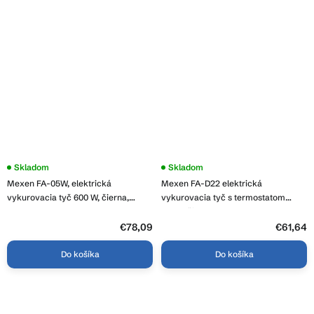
Skladom
Priemerné
Skladom
hodnotenie
Mexen FA-05W, elektrická
Mexen FA-D22 elektrická
produktu
je
vykurovacia tyč 600 W, čierna,
vykurovacia tyč s termostatom
5,0
W958-0600-70
600W, čierna, W955-0600-70
z
€78,09
5
€61,64
hviezdičiek.
Do košíka
Do košíka