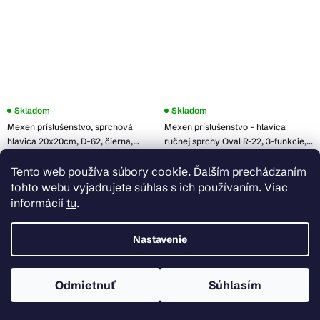
Priemerné
Skladom
Skladom
hodnotenie
Mexen príslušenstvo, sprchová
Mexen príslušenstvo - hlavica
produktu
je
hlavica 20x20cm, D-62, čierna,
ručnej sprchy Oval R-22, 3-funkcie,
3,5
79762-70
čierna, 79522-70
z
Tento web používa súbory cookie. Ďalším prechádzaním
5
€13,69
€11,39
hviezdičiek.
tohto webu vyjadrujete súhlas s ich používaním. Viac
Do košíka
Do košíka
informácií
tu
.
Nastavenie
Odmietnuť
Súhlasím