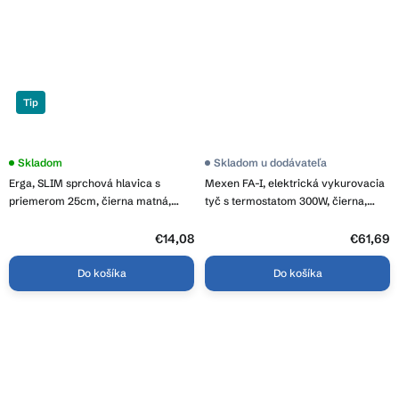
Tip
Skladom
Priemerné
Skladom u dodávateľa
hodnotenie
Erga, SLIM sprchová hlavica s
Mexen FA-I, elektrická vykurovacia
produktu
je
priemerom 25cm, čierna matná,
tyč s termostatom 300W, čierna,
3,7
ERG-YKA-BP.BRG25-BLK
W952-0300-70
z
€14,08
5
€61,69
hviezdičiek.
Do košíka
Do košíka