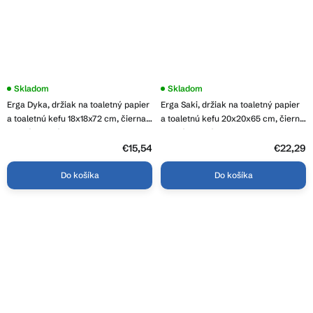
Skladom
Skladom
Erga Dyka, držiak na toaletný papier
Erga Saki, držiak na toaletný papier
a toaletnú kefu 18x18x72 cm, čierna
a toaletnú kefu 20x20x65 cm, čierna
matná-hnedá, ERG-YKA-P.DYKA-
matná-hnedá, ERG-YKA-PD.SAKI-
BLK
BLK
€15,54
€22,29
Do košíka
Do košíka