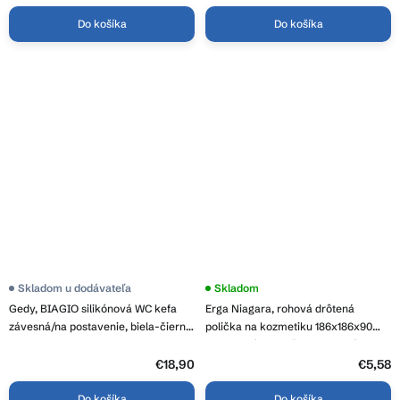
Do košíka
Do košíka
Skladom u dodávateľa
Skladom
Gedy, BIAGIO silikónová WC kefa
Erga Niagara, rohová drôtená
závesná/na postavenie, biela-čierna,
polička na kozmetiku 186x186x90
683302
mm na prísavky, čierna matná, ERG-
08264
€18,90
€5,58
Do košíka
Do košíka