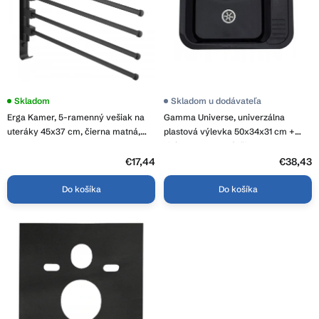
d
r
u
o
k
d
t
u
o
k
v
t
Priemerné
Skladom
Priemerné
Skladom u dodávateľa
o
hodnotenie
hodnotenie
Erga Kamer, 5-ramenný vešiak na
Gamma Universe, univerzálna
produktu
produktu
v
je
je
uteráky 45x37 cm, čierna matná,
plastová výlevka 50x34x31 cm +
3,1
3,9
ERG-YKA-CH.KAMER-BLK
sifón, 1-komorová, čierna, GMA-
z
z
KGK50-BK
5
€17,44
5
€38,43
hviezdičiek.
hviezdičiek.
Do košíka
Do košíka