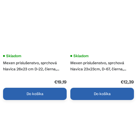
Skladom
Skladom
Mexen príslušenstvo, sprchová
Mexen príslušenstvo, sprchová
hlavica 26x23 cm D-22, čierna,
hlavica 23x23cm, D-67, čierna,
79722-70
79767-70
€19,19
€12,39
Do košíka
Do košíka