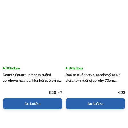
Skladom
Skladom
Deante Square, hranatá ručná
Rea príslušenstvo, sprchový stĺp s
sprchová hlavica 1-funkčná, čierna,
držiakom ručnej sprchy 70cm,
XDCA5SGN1
čierna matná, REA-P5983
€20,47
€23
Do košíka
Do košíka