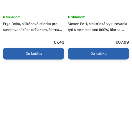
Priemerné
Skladom
Skladom
hodnotenie
Erga Delta, silikónová stierka pre
Mexen FA-I, elektrická vykurovacia
produktu
je
sprchovací kút s držiakom, čierna
tyč s termostatom 900W, čierna,
4,7
matná, ERG-YKA-RY.DELTA
W952-0900-70
z
5
€7,43
€67,09
hviezdičiek.
Do košíka
Do košíka