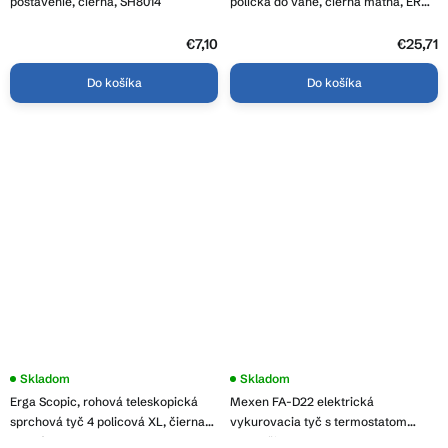
postavenie, čierna, SH8014
polička do vane, čierna matná, ERG-
YKA-CH.ALUMA-BLK
€7,10
€25,71
Do košíka
Do košíka
Skladom
Skladom
Erga Scopic, rohová teleskopická
Mexen FA-D22 elektrická
sprchová tyč 4 policová XL, čierna
vykurovacia tyč s termostatom
matná, ERG-YKA-CH.SCOPIC-XL-
900W, čierna, W955-0900-70