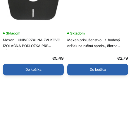
Priemerné
Skladom
Skladom
hodnotenie
Mexen - UNIVERZÁLNA ZVUKOVO-
Mexen príslušenstvo - 1-bodový
produktu
je
IZOLAČNÁ PODLOŽKA PRE
držiak na ručnú sprchu, čierna
5,0
ZÁVESNÉ WC ALEBO BIDET (MATA),
matná, 79352-70
z
čierna, 39095-70
5
€5,49
€2,79
hviezdičiek.
Do košíka
Do košíka