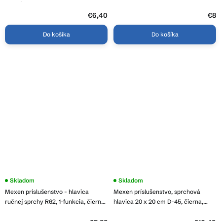
matná, QS515B
REA-K9938
€6,40
€8
Do košíka
Do košíka
Skladom
Skladom
Mexen príslušenstvo - hlavica
Mexen príslušenstvo, sprchová
ručnej sprchy R62, 1-funkcia, čierna,
hlavica 20 x 20 cm D-45, čierna,
79562-70
79745-70