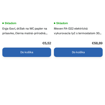
Skladom
Skladom
Erga Gavi, držiak na WC papier na
Mexen FA-D22 elektrická
prísavke, čierna matná-prírodná
vykurovacia tyč s termostatom 300
hnedá, ERG-YKA-CH.GAVI-BUP
W, čierna, W955-0300-70
€5,52
€58,89
Do košíka
Do košíka