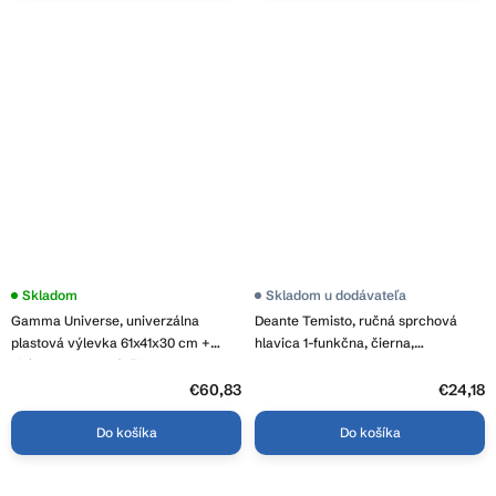
Skladom
Skladom u dodávateľa
Gamma Universe, univerzálna
Deante Temisto, ručná sprchová
plastová výlevka 61x41x30 cm +
hlavica 1-funkčna, čierna,
sifón, 1-komorová, čierna, GMA-
XDCT0SLZ1
KGLK60-BK
€60,83
€24,18
Do košíka
Do košíka