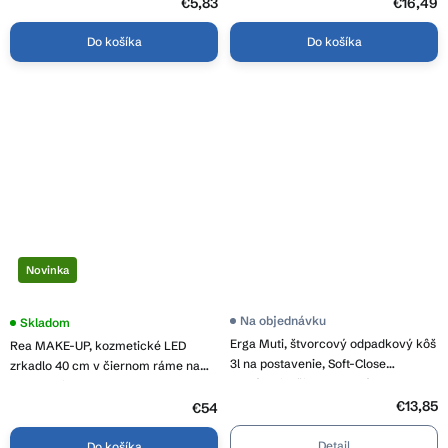
€5,83
€16,49
Do košíka
Do košíka
Novinka
Priemerné
Na objednávku
Priemerné
Skladom
hodnotenie
hodnotenie
Erga Muti, štvorcový odpadkový kôš
Rea MAKE-UP, kozmetické LED
produktu
produktu
je
3l na postavenie, Soft-Close
je
zrkadlo 40 cm v čiernom ráme na
5,0
4,5
zatváranie, čierna matná, ERG-YKA-
postavenie, HOM-12020
z
z
CH.MUTI-SC-BLK
5
€13,85
5
€54
hviezdičiek.
hviezdičiek.
Detail
Do košíka