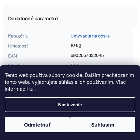
Dodatočné parametre
Kategória
Umývadlá na dosku
10 kg
Hmotnosť
5902557332045
EAN
Rea
Výrobca
Tento web používa súbory cookie. Ďalším prechádzaním
Séria
Rea Sofia
tohto webu vyjadrujete súhlas s ich používaním. Viac
Typ
Sanitárna keramika -
informácií
tu
.
umývadlá na dosku
Farba
Biela
Nastavenie
,
Zlatá lesklá
Odmietnuť
Súhlasím
Dĺžka (mm)
410
Šírka (mm)
345