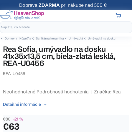
Prejsť
Doprava
ZDARMA
pri nákupe nad 300 €
na
obsah
NÁKUP
KOŠÍK
Domov
Kúpeľňa
Sanitárna keramika
Umývadlá
Umývadlá na dosku
Rea Sofia, umývadlo na dosku
41x35x13,5 cm, biela-zlatá lesklá,
REA-U0456
REA-U0456
Priemerné
Neohodnotené
Podrobnosti hodnotenia
Značka:
Rea
hodnotenie
Detailné informácie
produktu
je
€80
–21 %
0,0
€63
z