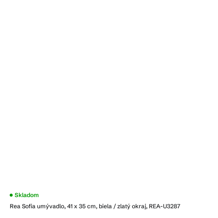
Priemerné
Skladom
hodnotenie
Rea Sofia umývadlo, 41 x 35 cm, biela / zlatý okraj, REA-U3287
produktu
je