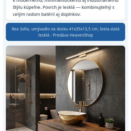
k modernému, minimalistickému aj industriálnemu
štýlu kúpeľne. Povrch je lesklá — kombinujteľný s
celým radom batérií aj doplnkov.
Rea Sofia, umývadlo na dosku 41x35x13,5 cm, biela-zlatá
lesklá · Predáva HeavenShop