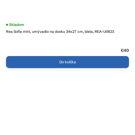
Priemerné
Skladom
hodnotenie
Rea Sofia mini, umývadlo na dosku 34x27 cm, biela, REA-U0623
produktu
je
3,7
z
5
€40
hviezdičiek.
Do košíka