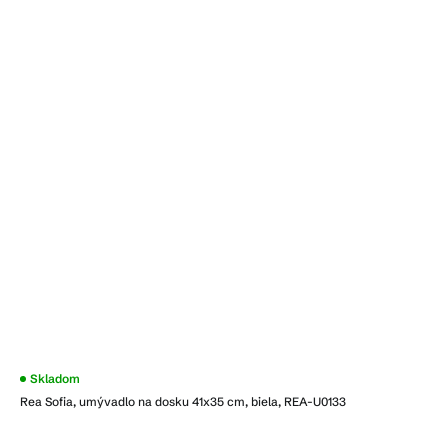
Priemerné
Skladom
hodnotenie
Rea Sofia, umývadlo na dosku 41x35 cm, biela, REA-U0133
produktu
je
4,5