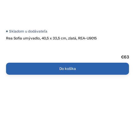
Priemerné
Skladom u dodávateľa
hodnotenie
Rea Sofia umývadlo, 40,5 x 33,5 cm, zlatá, REA-U9015
produktu
je
3,8
z
5
€63
hviezdičiek.
Do košíka