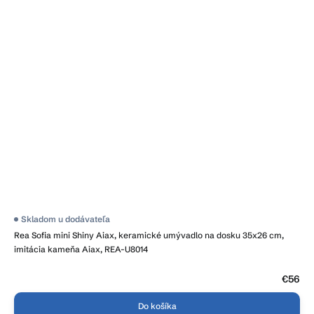
Priemerné
Skladom u dodávateľa
hodnotenie
Rea Sofia mini Shiny Aiax, keramické umývadlo na dosku 35x26 cm,
produktu
je
imitácia kameňa Aiax, REA-U8014
4,6
z
5
€56
hviezdičiek.
Do košíka