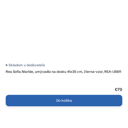
Priemerné
Skladom u dodávateľa
hodnotenie
Rea Sofia Marble, umývadlo na dosku 41x35 cm, čierna-vzor, REA-U5611
produktu
je
5,0
z
5
€70
hviezdičiek.
Do košíka