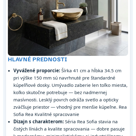
HLAVNÉ PREDNOSTI
Vyvážené proporcie:
Šírka 41 cm a hĺbka 34.5 cm
pri výške 150 mm sú navrhnuté pre štandardné
kúpeľňové dosky. Umývadlo zaberie len toľko miesta,
koľko skutočne potrebuje — bez nadmernej
masívnosti. Lesklý povrch odráža svetlo a opticky
zväčšuje priestor — vhodný pre menšie kúpeľne. Rea
Sofia Rea Kvalitné spracovanie
Dizajn s charakterom:
Séria Rea Sofia stavia na
čistých líniách a kvalite spracovania — dobre pasuje