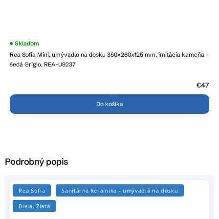
Skladom
Rea Sofia Mini, umývadlo na dosku 350x260x125 mm, imitácia kameňa -
šedá Grigio, REA-U9237
€47
Do košíka
Podrobný popis
Rea Sofia
Sanitárna keramika - umývadlá na dosku
Biela, Zlatá