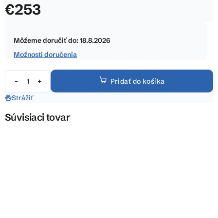
€253
z
5
Jednotková
hviezdičiek.
cena:
Môžeme doručiť do:
18.8.2026
Možnosti doručenia
Pridať do košíka
Strážiť
Súvisiaci tovar