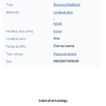
Tvar
Štvorec/Obdĺžnik
Materiál
tvrdené sklo
,
hliník
Hrúbka skla (mm)
6 mm
Áno
tvrdené sklo
Čierna matná
Farba profilu
Typ vstupu
Posuvné dvere
5902557333028
Ean
Z
á
p
ä
Inšpiračné katalógy
t