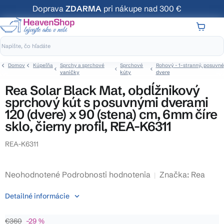
Prejsť
Doprava
ZDARMA
pri nákupe nad 300 €
na
obsah
NÁKUP
KOŠÍK
Domov
Kúpeľňa
Sprchy a sprchové
Sprchové
Rohový - 1-stranný, posuvné
vaničky
kúty
dvere
Rea Solar Black Mat, obdĺžnikový
sprchový kút s posuvnými dverami
120 (dvere) x 90 (stena) cm, 6mm číre
sklo, čierny profil, REA-K6311
REA-K6311
Priemerné
Neohodnotené
Podrobnosti hodnotenia
Značka:
Rea
hodnotenie
Detailné informácie
produktu
je
€360
–29 %
0,0