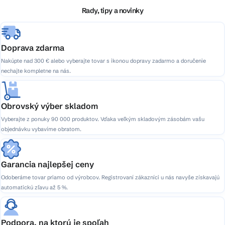
i
Rady, tipy a novinky
e
Doprava zdarma
Nakúpte nad 300 € alebo vyberajte tovar s ikonou dopravy zadarmo a doručenie
nechajte kompletne na nás.
Obrovský výber skladom
Vyberajte z ponuky 90 000 produktov. Vďaka veľkým skladovým zásobám vašu
objednávku vybavíme obratom.
Garancia najlepšej ceny
Odoberáme tovar priamo od výrobcov. Registrovaní zákazníci u nás navyše získavajú
automatickú zľavu až 5 %.
Podpora, na ktorú je spoľah