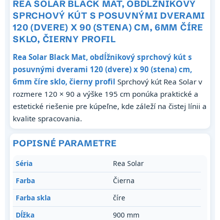
REA SOLAR BLACK MAT, OBDĹŽNIKOVÝ
SPRCHOVÝ KÚT S POSUVNÝMI DVERAMI
120 (DVERE) X 90 (STENA) CM, 6MM ČÍRE
SKLO, ČIERNY PROFIL
Rea Solar Black Mat, obdĺžnikový sprchový kút s
posuvnými dverami 120 (dvere) x 90 (stena) cm,
6mm číre sklo, čierny profil
Sprchový kút Rea Solar v
rozmere 120 × 90 a výške 195 cm ponúka praktické a
estetické riešenie pre kúpeľne, kde záleží na čistej línii a
kvalite spracovania.
POPISNÉ PARAMETRE
Séria
Rea Solar
Farba
Čierna
Farba skla
číre
Dĺžka
900 mm