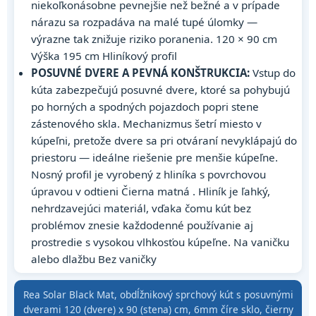
niekoľkonásobne pevnejšie než bežné a v prípade
nárazu sa rozpadáva na malé tupé úlomky —
výrazne tak znižuje riziko poranenia. 120 × 90 cm
Výška 195 cm Hliníkový profil
POSUVNÉ DVERE A PEVNÁ KONŠTRUKCIA:
Vstup do
kúta zabezpečujú posuvné dvere, ktoré sa pohybujú
po horných a spodných pojazdoch popri stene
zástenového skla. Mechanizmus šetrí miesto v
kúpeľni, pretože dvere sa pri otváraní nevyklápajú do
priestoru — ideálne riešenie pre menšie kúpeľne.
Nosný profil je vyrobený z hliníka s povrchovou
úpravou v odtieni Čierna matná . Hliník je ľahký,
nehrdzavejúci materiál, vďaka čomu kút bez
problémov znesie každodenné používanie aj
prostredie s vysokou vlhkosťou kúpeľne. Na vaničku
alebo dlažbu Bez vaničky
Rea Solar Black Mat, obdĺžnikový sprchový kút s posuvnými
dverami 120 (dvere) x 90 (stena) cm, 6mm číre sklo, čierny