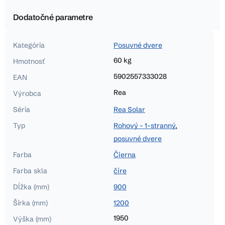
Dodatočné parametre
Kategória
Posuvné dvere
60 kg
Hmotnosť
5902557333028
EAN
Rea
Výrobca
Séria
Rea Solar
Typ
Rohový - 1-stranný,
posuvné dvere
Farba
Čierna
Farba skla
číre
Dĺžka (mm)
900
Šírka (mm)
1200
1950
Výška (mm)