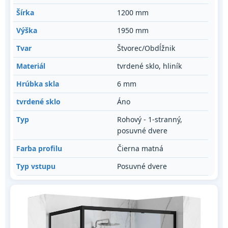
Šírka
1200 mm
Výška
1950 mm
Tvar
Štvorec/Obdĺžnik
Materiál
tvrdené sklo, hliník
Hrúbka skla
6 mm
tvrdené sklo
Áno
Typ
Rohový - 1-stranný,
posuvné dvere
Farba profilu
Čierna matná
Typ vstupu
Posuvné dvere