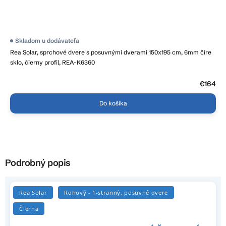
Skladom u dodávateľa
Rea Solar, sprchové dvere s posuvnými dverami 150x195 cm, 6mm číre
sklo, čierny profil, REA-K6360
€164
Do košíka
Podrobný popis
Rea Solar
Rohový - 1-stranný, posuvné dvere
Čierna