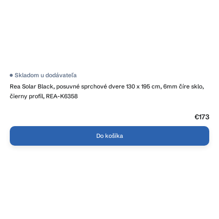
Priemerné
Skladom u dodávateľa
hodnotenie
Rea Solar Black, posuvné sprchové dvere 130 x 195 cm, 6mm číre sklo,
produktu
je
čierny profil, REA-K6358
4,7
z
5
€173
hviezdičiek.
Do košíka