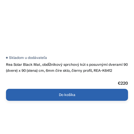
Priemerné
Skladom u dodávateľa
hodnotenie
Rea Solar Black Mat, obdĺžnikový sprchový kút s posuvnými dverami 90
produktu
je
(dvere) x 90 (stena) cm, 6mm číre sklo, čierny profil, REA-K6412
4,0
z
5
€220
hviezdičiek.
Do košíka