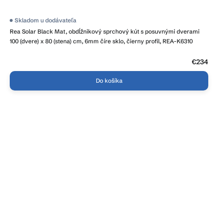
Skladom u dodávateľa
Rea Solar Black Mat, obdĺžnikový sprchový kút s posuvnými dverami
100 (dvere) x 80 (stena) cm, 6mm číre sklo, čierny profil, REA-K6310
€234
Do košíka