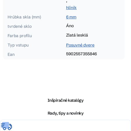
,
hliník
Hrúbka skla (mm)
6 mm
Áno
tvrdené sklo
Zlatá lesklá
Farba profilu
Typ vstupu
Posuvné dvere
5902557355846
Ean
Z
á
p
ä
Inšpiračné katalógy
t
i
Rady, tipy a novinky
e