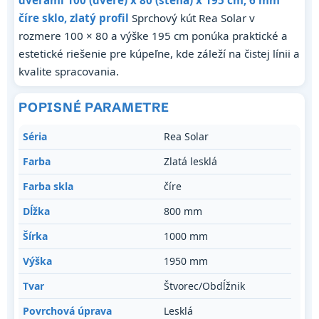
dverami 100 (dvere) x 80 (stena) x 195 cm, 6 mm
číre sklo, zlatý profil
Sprchový kút Rea Solar v
rozmere 100 × 80 a výške 195 cm ponúka praktické a
estetické riešenie pre kúpeľne, kde záleží na čistej línii a
kvalite spracovania.
POPISNÉ PARAMETRE
Séria
Rea Solar
Farba
Zlatá lesklá
Farba skla
číre
Dĺžka
800 mm
Šírka
1000 mm
Výška
1950 mm
Tvar
Štvorec/Obdĺžnik
Povrchová úprava
Lesklá