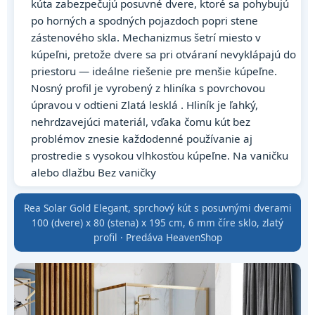
kúta zabezpečujú posuvné dvere, ktoré sa pohybujú
po horných a spodných pojazdoch popri stene
zástenového skla. Mechanizmus šetrí miesto v
kúpeľni, pretože dvere sa pri otváraní nevyklápajú do
priestoru — ideálne riešenie pre menšie kúpeľne.
Nosný profil je vyrobený z hliníka s povrchovou
úpravou v odtieni Zlatá lesklá . Hliník je ľahký,
nehrdzavejúci materiál, vďaka čomu kút bez
problémov znesie každodenné používanie aj
prostredie s vysokou vlhkosťou kúpeľne. Na vaničku
alebo dlažbu Bez vaničky
Rea Solar Gold Elegant, sprchový kút s posuvnými dverami
100 (dvere) x 80 (stena) x 195 cm, 6 mm číre sklo, zlatý
profil · Predáva HeavenShop