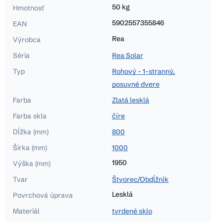
50 kg
Hmotnosť
5902557355846
EAN
Rea
Výrobca
Séria
Rea Solar
Typ
Rohový - 1-stranný,
posuvné dvere
Farba
Zlatá lesklá
Farba skla
číre
Dĺžka (mm)
800
Šírka (mm)
1000
1950
Výška (mm)
Tvar
Štvorec/Obdĺžnik
Lesklá
Povrchová úprava
Materiál
tvrdené sklo