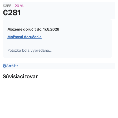
je
€355
–20 %
0,0
€281
z
5
Jednotková
hviezdičiek.
cena:
Môžeme doručiť do:
17.8.2026
Možnosti doručenia
Položka bola vypredaná…
Strážiť
Súvisiaci tovar