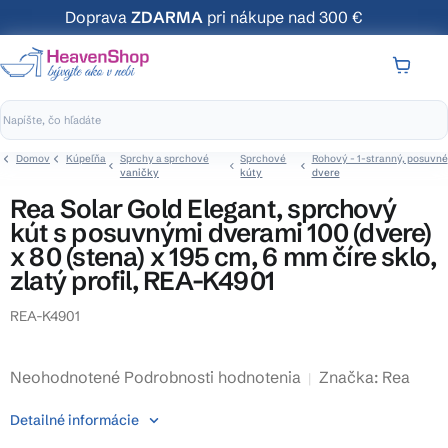
Prejsť
Doprava
ZDARMA
pri nákupe nad 300 €
na
obsah
NÁKUP
KOŠÍK
Domov
Kúpeľňa
Sprchy a sprchové
Sprchové
Rohový - 1-stranný, posuvné
vaničky
kúty
dvere
Rea Solar Gold Elegant, sprchový
kút s posuvnými dverami 100 (dvere)
x 80 (stena) x 195 cm, 6 mm číre sklo,
zlatý profil, REA-K4901
REA-K4901
Priemerné
Neohodnotené
Podrobnosti hodnotenia
Značka:
Rea
hodnotenie
Detailné informácie
produktu