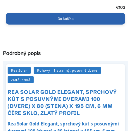
€103
Do košíka
Podrobný popis
Rea Solar
Rohový - 1-stranný, posuvné dvere
Zlatá lesklá
REA SOLAR GOLD ELEGANT, SPRCHOVÝ
KÚT S POSUVNÝMI DVERAMI 100
(DVERE) X 80 (STENA) X 195 CM, 6 MM
ČÍRE SKLO, ZLATÝ PROFIL
Rea Solar Gold Elegant, sprchový kút s posuvnými