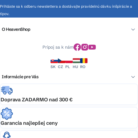
Prihláste sa k odberu newslettera a dostávajte pravidelnú dávku inšpirácie a
tipov.
O HeavenShop
Pripoj sa k nám
SK
CZ
PL
HU
RO
Informácie pre Vás
Doprava ZADARMO nad 300 €
Garancia najlepšej ceny