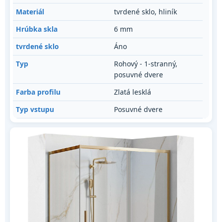
Materiál
tvrdené sklo, hliník
Hrúbka skla
6 mm
tvrdené sklo
Áno
Typ
Rohový - 1-stranný,
posuvné dvere
Farba profilu
Zlatá lesklá
Typ vstupu
Posuvné dvere