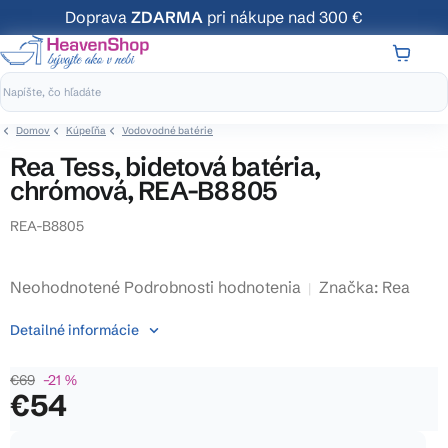
Prejsť
Doprava
ZDARMA
pri nákupe nad 300 €
na
obsah
NÁKUP
KOŠÍK
Domov
Kúpeľňa
Vodovodné batérie
Rea Tess, bidetová batéria,
chrómová, REA-B8805
REA-B8805
Priemerné
Neohodnotené
Podrobnosti hodnotenia
Značka:
Rea
hodnotenie
Detailné informácie
produktu
je
€69
–21 %
0,0
€54
z
5
Jednotková