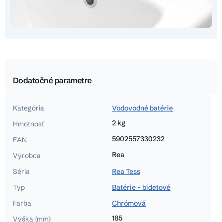
Dodatočné parametre
Kategória
Vodovodné batérie
2 kg
Hmotnosť
5902557330232
EAN
Rea
Výrobca
Séria
Rea Tess
Typ
Batérie - bidetové
Farba
Chrómová
185
Výška (mm)