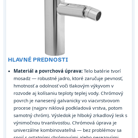
HLAVNÉ PREDNOSTI
Materiál a povrchová úprava:
Telo batérie tvorí
mosadz — robustné jadro, ktoré zaručuje pevnosť,
hmotnosť a odolnosť voči tlakovým výkyvom v
rozvode aj kolísaniu teploty teplej vody. Chrómový
povrch je nanesený galvanicky vo viacvrstvovom
procese (najprv niklová podkladová vrstva, potom
samotný chróm). Výsledok je hlboký zrkadlový lesk s
výnimočnou trvanlivosťou. Chrómová úprava je
univerzálne kombinovateľná — bez problémov sa
spojí s ostatnými chrómovými alebo nerezovými