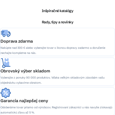
p
ä
Inšpiračné katalógy
t
i
Rady, tipy a novinky
e
Doprava zdarma
Nakúpte nad 300 € alebo vyberajte tovar s ikonou dopravy zadarmo a doručenie
nechajte kompletne na nás.
Obrovský výber skladom
Vyberajte z ponuky 90 000 produktov. Vďaka veľkým skladovým zásobám vašu
objednávku vybavíme obratom.
Garancia najlepšej ceny
Odoberáme tovar priamo od výrobcov. Registrovaní zákazníci u nás navyše získavajú
automatickú zľavu až 5 %.