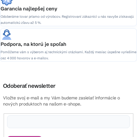
Garancia najlepšej ceny
Odoberáme tovar priamo od výrobcov. Registrovaní zákazníci u nás navyše získavajú
automatickú zľavu až 5 %.
Podpora, na ktorú je spoľah
Pomôžeme vám s výberom aj technickými otázkami. Každý mesiac úspešne vyriešime
cez 4 000 hovorov a e-mailov.
Odoberať newsletter
Vložte svoj e-mail a my Vám budeme zasielať informácie o
nových produktoch na našom e-shope.
Vložením e-mailu súhlasíte s
podmienkami ochrany osobných údajov