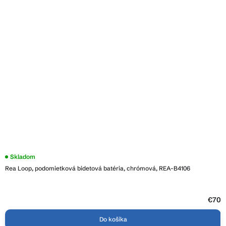
Priemerné
Skladom
hodnotenie
Rea Loop, podomietková bidetová batéria, chrómová, REA-B4106
produktu
je
4,1
z
5
€70
hviezdičiek.
Do košíka