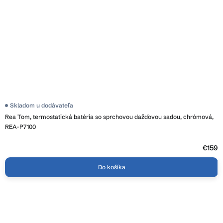
Priemerné
Skladom u dodávateľa
hodnotenie
Rea Tom, termostatická batéria so sprchovou dažďovou sadou, chrómová,
produktu
je
REA-P7100
4,2
z
5
€159
hviezdičiek.
Do košíka
Z
á