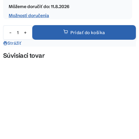
hviezdičiek.
cena:
Môžeme doručiť do:
11.8.2026
Možnosti doručenia
Pridať do košíka
Strážiť
Súvisiaci tovar