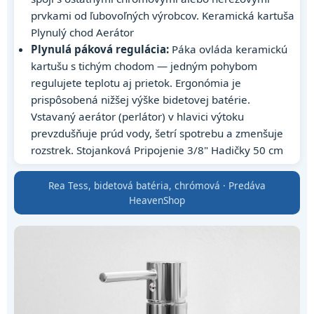
prvkami od ľubovoľných výrobcov. Keramická kartuša
Plynulý chod Aerátor
Plynulá páková regulácia:
Páka ovláda keramickú
kartušu s tichým chodom — jedným pohybom
regulujete teplotu aj prietok. Ergonómia je
prispôsobená nižšej výške bidetovej batérie.
Vstavaný aerátor (perlátor) v hlavici výtoku
prevzdušňuje prúd vody, šetrí spotrebu a zmenšuje
rozstrek. Stojanková Pripojenie 3/8" Hadičky 50 cm
Rea Tess, bidetová batéria, chrómová · Predáva
HeavenShop