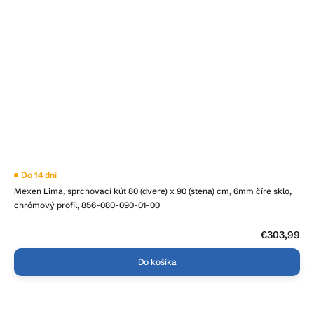
Priemerné
Do 14 dní
hodnotenie
Mexen Lima, sprchovací kút 80 (dvere) x 90 (stena) cm, 6mm číre sklo,
produktu
je
chrómový profil, 856-080-090-01-00
5,0
z
5
€303,99
hviezdičiek.
Do košíka