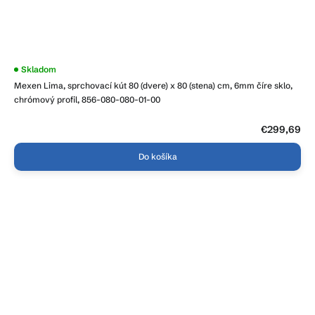
Priemerné
Skladom
hodnotenie
Mexen Lima, sprchovací kút 80 (dvere) x 80 (stena) cm, 6mm číre sklo,
produktu
je
chrómový profil, 856-080-080-01-00
4,3
z
5
€299,69
hviezdičiek.
Do košíka