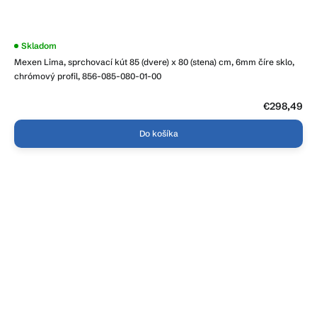
Priemerné
Skladom
hodnotenie
Mexen Lima, sprchovací kút 85 (dvere) x 80 (stena) cm, 6mm číre sklo,
produktu
je
chrómový profil, 856-085-080-01-00
5,0
z
5
€298,49
hviezdičiek.
Do košíka