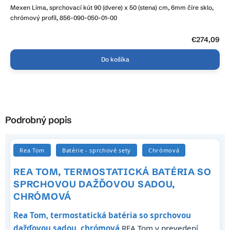
Mexen Lima, sprchovací kút 90 (dvere) x 50 (stena) cm, 6mm číre sklo,
chrómový profil, 856-090-050-01-00
€274,09
Do košíka
Podrobný popis
Rea Tom
Batérie - sprchové sety
Chrómová
REA TOM, TERMOSTATICKÁ BATÉRIA SO
SPRCHOVOU DAŽĎOVOU SADOU,
CHRÓMOVÁ
Rea Tom, termostatická batéria so sprchovou
dažďovou sadou, chrómová
REA Tom v prevedení