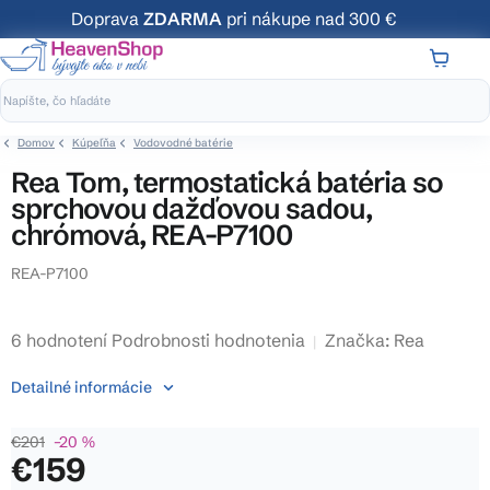
Prejsť
Doprava
ZDARMA
pri nákupe nad 300 €
na
obsah
NÁKUP
KOŠÍK
Domov
Kúpeľňa
Vodovodné batérie
Rea Tom, termostatická batéria so
sprchovou dažďovou sadou,
chrómová, REA-P7100
REA-P7100
Priemerné
6 hodnotení
Podrobnosti hodnotenia
Značka:
Rea
hodnotenie
Detailné informácie
produktu
je
€201
–20 %
4,2
€159
z