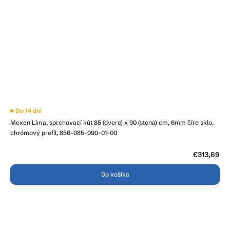
Priemerné
Do 14 dní
hodnotenie
Mexen Lima, sprchovací kút 85 (dvere) x 90 (stena) cm, 6mm číre sklo,
produktu
je
chrómový profil, 856-085-090-01-00
5,0
z
5
€313,69
hviezdičiek.
Do košíka