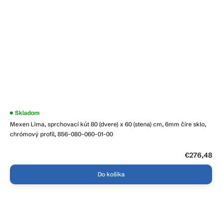
Priemerné
Skladom
hodnotenie
Mexen Lima, sprchovací kút 80 (dvere) x 60 (stena) cm, 6mm číre sklo,
produktu
je
chrómový profil, 856-080-060-01-00
4,0
z
5
€276,48
hviezdičiek.
Do košíka