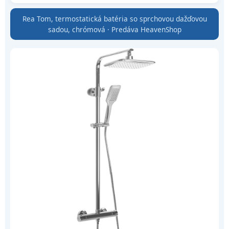
Rea Tom, termostatická batéria so sprchovou dažďovou
sadou, chrómová · Predáva HeavenShop