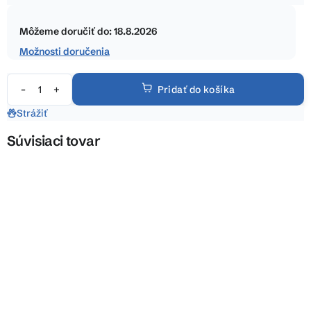
5
Jednotková
hviezdičiek.
cena:
Môžeme doručiť do:
18.8.2026
Možnosti doručenia
Pridať do košíka
Strážiť
Súvisiaci tovar