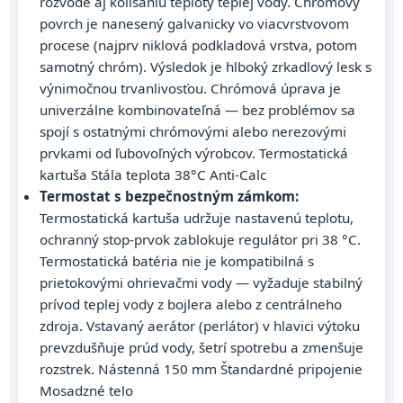
rozvode aj kolísaniu teploty teplej vody. Chrómový
povrch je nanesený galvanicky vo viacvrstvovom
procese (najprv niklová podkladová vrstva, potom
samotný chróm). Výsledok je hlboký zrkadlový lesk s
výnimočnou trvanlivosťou. Chrómová úprava je
univerzálne kombinovateľná — bez problémov sa
spojí s ostatnými chrómovými alebo nerezovými
prvkami od ľubovoľných výrobcov. Termostatická
kartuša Stála teplota 38°C Anti-Calc
Termostat s bezpečnostným zámkom:
Termostatická kartuša udržuje nastavenú teplotu,
ochranný stop-prvok zablokuje regulátor pri 38 °C.
Termostatická batéria nie je kompatibilná s
prietokovými ohrievačmi vody — vyžaduje stabilný
prívod teplej vody z bojlera alebo z centrálneho
zdroja. Vstavaný aerátor (perlátor) v hlavici výtoku
prevzdušňuje prúd vody, šetrí spotrebu a zmenšuje
rozstrek. Nástenná 150 mm Štandardné pripojenie
Mosadzné telo