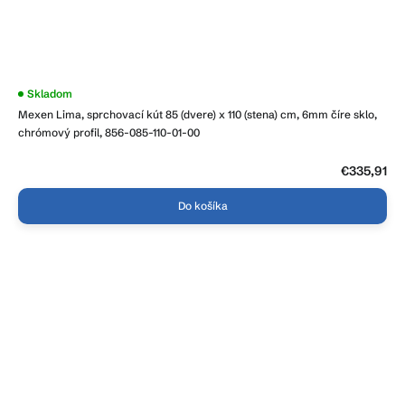
Skladom
Mexen Lima, sprchovací kút 85 (dvere) x 110 (stena) cm, 6mm číre sklo,
chrómový profil, 856-085-110-01-00
€335,91
Do košíka