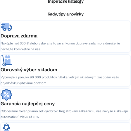
ä
Inšpiračné katalógy
t
i
Rady, tipy a novinky
e
Doprava zdarma
Nakúpte nad 300 € alebo vyberajte tovar s ikonou dopravy zadarmo a doručenie
nechajte kompletne na nás.
Obrovský výber skladom
Vyberajte z ponuky 90 000 produktov. Vďaka veľkým skladovým zásobám vašu
objednávku vybavíme obratom.
Garancia najlepšej ceny
Odoberáme tovar priamo od výrobcov. Registrovaní zákazníci u nás navyše získavajú
automatickú zľavu až 5 %.