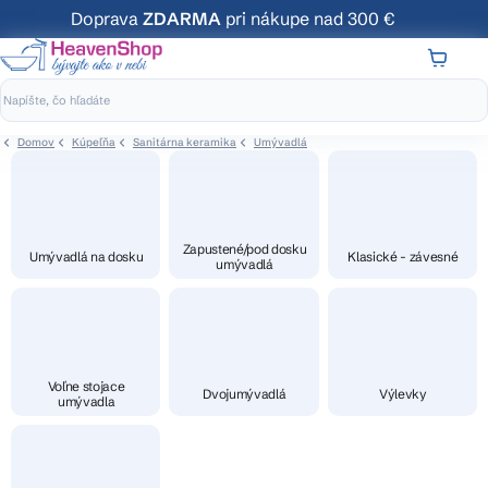
Prejsť
Doprava
ZDARMA
pri nákupe nad 300 €
na
obsah
NÁKUP
KOŠÍK
Domov
Kúpeľňa
Sanitárna keramika
Umývadlá
Zapustené/pod dosku
Umývadlá na dosku
Klasické - závesné
umývadlá
Voľne stojace
Dvojumývadlá
Výlevky
umývadla