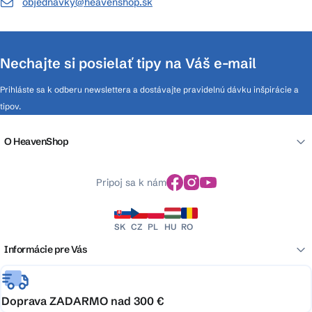
objednavky@heavenshop.sk
Nechajte si posielať tipy na Váš e-mail
Prihláste sa k odberu newslettera a dostávajte pravidelnú dávku inšpirácie a
tipov.
O HeavenShop
Pripoj sa k nám
SK
CZ
PL
HU
RO
Informácie pre Vás
Doprava ZADARMO nad 300 €