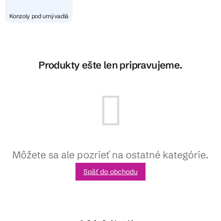
Konzoly pod umývadlá
Produkty ešte len pripravujeme.
Môžete sa ale pozrieť na ostatné kategórie.
Späť do obchodu
Z
á
p