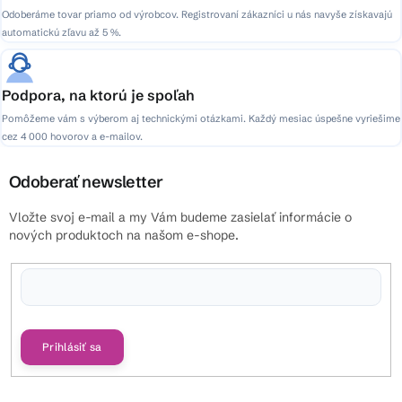
Odoberáme tovar priamo od výrobcov. Registrovaní zákazníci u nás navyše získavajú
automatickú zľavu až 5 %.
Podpora, na ktorú je spoľah
Pomôžeme vám s výberom aj technickými otázkami. Každý mesiac úspešne vyriešime
cez 4 000 hovorov a e-mailov.
Odoberať newsletter
Vložte svoj e-mail a my Vám budeme zasielať informácie o
nových produktoch na našom e-shope.
Vložením e-mailu súhlasíte s
podmienkami ochrany osobných údajov
Prihlásiť sa