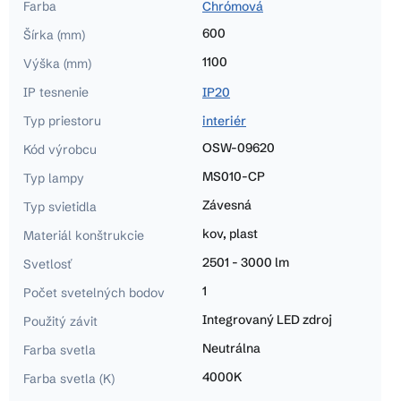
Farba
Chrómová
600
Šírka (mm)
1100
Výška (mm)
IP tesnenie
IP20
Typ priestoru
interiér
OSW-09620
Kód výrobcu
MS010-CP
Typ lampy
Závesná
Typ svietidla
kov, plast
Materiál konštrukcie
2501 - 3000 lm
Svetlosť
1
Počet svetelných bodov
Integrovaný LED zdroj
Použitý závit
Neutrálna
Farba svetla
4000K
Farba svetla (K)