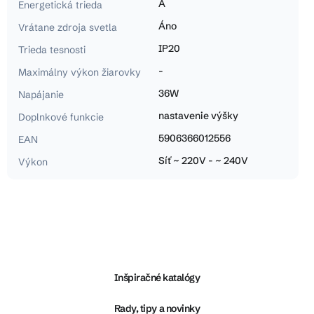
A
Energetická trieda
Áno
Vrátane zdroja svetla
IP20
Trieda tesnosti
-
Maximálny výkon žiarovky
36W
Napájanie
nastavenie výšky
Doplnkové funkcie
5906366012556
EAN
Síť ~ 220V - ~ 240V
Výkon
Z
á
p
ä
Inšpiračné katalógy
t
i
Rady, tipy a novinky