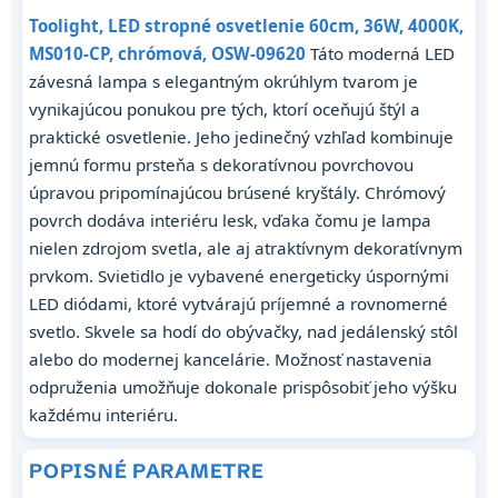
Toolight, LED stropné osvetlenie 60cm, 36W, 4000K,
MS010-CP, chrómová, OSW-09620
Táto moderná LED
závesná lampa s elegantným okrúhlym tvarom je
vynikajúcou ponukou pre tých, ktorí oceňujú štýl a
praktické osvetlenie. Jeho jedinečný vzhľad kombinuje
jemnú formu prsteňa s dekoratívnou povrchovou
úpravou pripomínajúcou brúsené kryštály. Chrómový
povrch dodáva interiéru lesk, vďaka čomu je lampa
nielen zdrojom svetla, ale aj atraktívnym dekoratívnym
prvkom. Svietidlo je vybavené energeticky úspornými
LED diódami, ktoré vytvárajú príjemné a rovnomerné
svetlo. Skvele sa hodí do obývačky, nad jedálenský stôl
alebo do modernej kancelárie. Možnosť nastavenia
odpruženia umožňuje dokonale prispôsobiť jeho výšku
každému interiéru.
POPISNÉ PARAMETRE