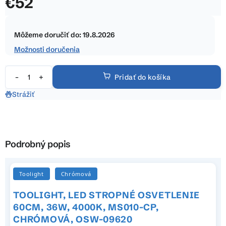
€52
5
hviezdičiek.
Jednotková
cena:
Môžeme doručiť do:
19.8.2026
Možnosti doručenia
Pridať do košíka
Strážiť
Podrobný popis
Toolight
Chrómová
TOOLIGHT, LED STROPNÉ OSVETLENIE
60CM, 36W, 4000K, MS010-CP,
CHRÓMOVÁ, OSW-09620