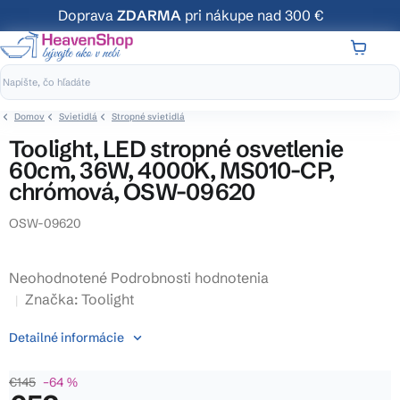
Prejsť
Doprava
ZDARMA
pri nákupe nad 300 €
na
obsah
NÁKUP
KOŠÍK
Domov
Svietidlá
Stropné svietidlá
Toolight, LED stropné osvetlenie
60cm, 36W, 4000K, MS010-CP,
chrómová, OSW-09620
OSW-09620
Priemerné
Neohodnotené
Podrobnosti hodnotenia
hodnotenie
Značka:
Toolight
produktu
Detailné informácie
je
0,0
€145
–64 %
z