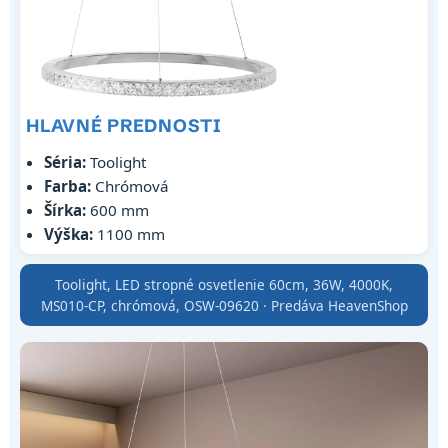
HLAVNÉ PREDNOSTI
Séria:
Toolight
Farba:
Chrómová
Šírka:
600 mm
Výška:
1100 mm
Toolight, LED stropné osvetlenie 60cm, 36W, 4000K,
MS010-CP, chrómová, OSW-09620 · Predáva HeavenShop