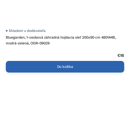
Skladom u dodávateľa
Bluegarden, 1-osobová záhradná hojdacia sieť 200x90 cm 480144B,
modrá-zelená, OGR-09029
€16
Do košíka