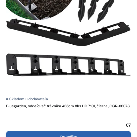
r
d
o
u
d
k
u
t
k
o
t
v
o
v
Skladom u dodávateľa
Bluegarden, oddeľovač trávnika 436cm 8ks HD 7101, čierna, OGR-08078
€7
Do košíka